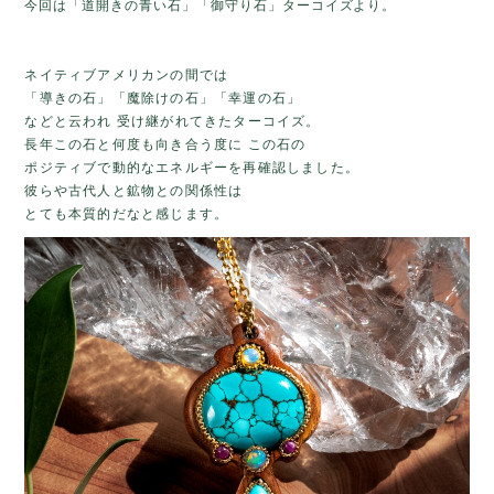
今回は「道開きの青い石」「御守り石」ターコイズより。
ネイティブアメリカンの間では
「導きの石」「魔除けの石」「幸運の石」
などと云われ 受け継がれてきたターコイズ。
長年
この石と何度も向き合う度に この石の
ポジティブで動的なエネルギーを再確認しました。
彼らや
古代人と鉱物との関係性は
とても本質的だなと感じます。