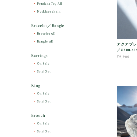
Pendant Top All
Necklace chain
Bracelet／Bangle
Bracelet All
Bangle All
アクアプレ
／O200-65
Earrings
¥9,900
On Sale
Sold Out
Ring
On Sale
Sold Out
Brooch
On Sale
Sold Out