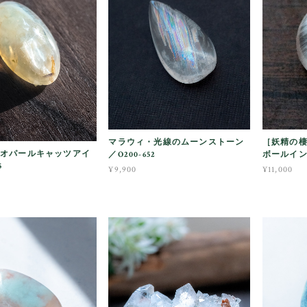
マラウィ・光線のムーンストーン
［妖精の
オパールキャッツアイ
／O200-652
ボールインク
5
¥9,900
¥11,000