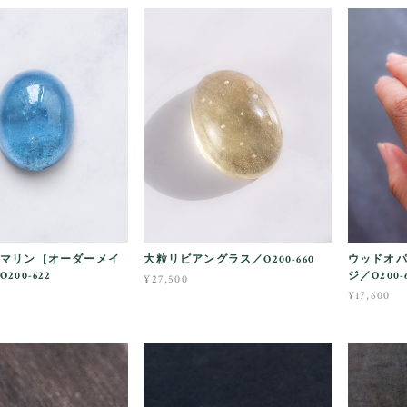
マリン［オーダーメイ
大粒リビアングラス／O200-660
ウッドオ
200-622
ジ／O200-6
¥27,500
¥17,600