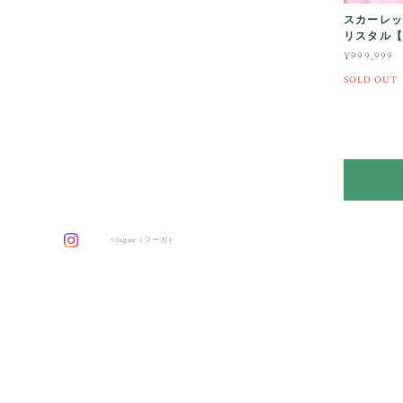
スカーレッ
リスタル【原
¥999,999
SOLD OUT
©fugue（フーガ）