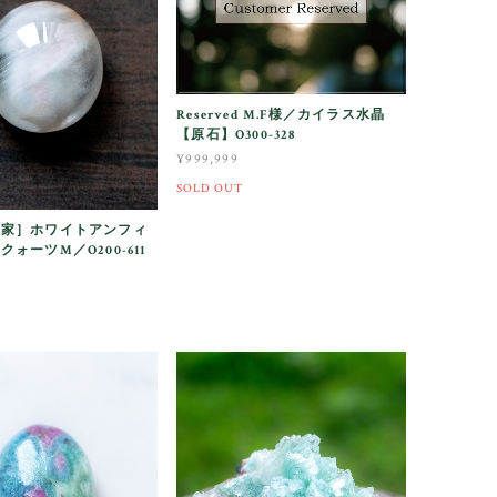
Reserved M.F様／カイラス水晶
【原石】O300-328
¥999,999
SOLD OUT
棲家］ホワイトアンフィ
ォーツM／O200-611