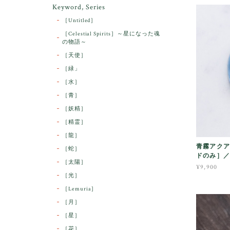
Keyword, Series
［Untitled］
［Celestial Spirits］～星になった魂
の物語～
［天使］
［緑」
［水］
［青］
［妖精］
［精霊］
［龍］
青霧アクア
［蛇］
ドのみ］／O
［太陽］
¥9,900
［光］
［Lemuria］
［月］
［星］
［花］