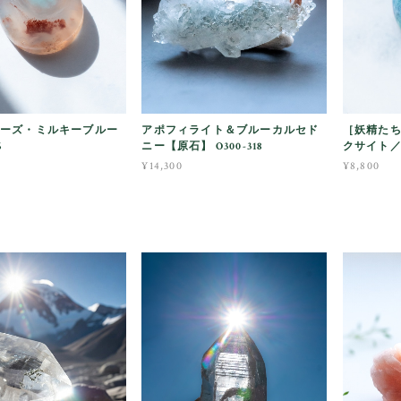
ーズ・ミルキーブルー
アポフィライト＆ブルーカルセド
［妖精た
6
ニー【原石】 O300-318
クサイト／O2
¥14,300
¥8,800