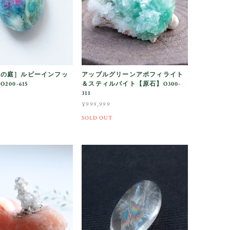
ちの庭］ルビーインフッ
アップルグリーンアポフィライト
00-615
＆スティルバイト【原石】O300-
311
¥999,999
SOLD OUT