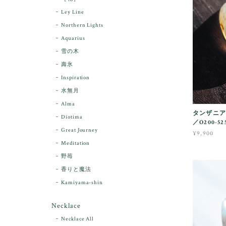
Ley Line
Northern Lights
Aquarius
雪の木
壽氷
Inspiration
水無月
Alma
タンザニア
Diotima
／O200-52
Great Journey
¥9,900
Meditation
野苺
香りと魔法
Kamiyama-shin
Necklace
Necklace All