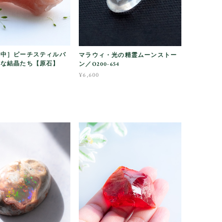
途中］ピーチスティルバ
マラウィ・光の精霊ムーンストー
さな結晶たち【原石】
ン／O200-654
¥6,600