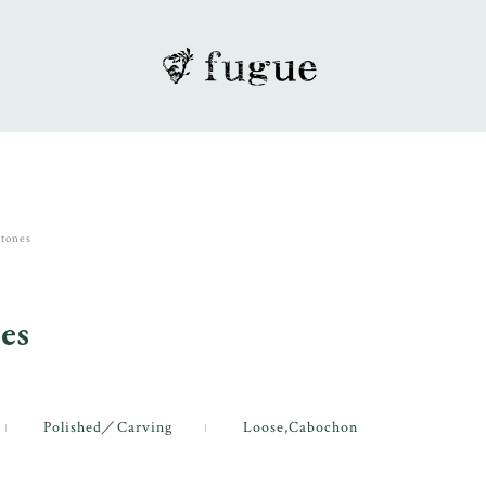
Stones
es
Polished／Carving
Loose,Cabochon