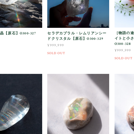
［物語の
【原石】O300-327
セラデカブラル・レムリアンシー
イトと小
ドクリスタル【原石】O300-329
O300-328
¥999,999
¥999,999
SOLD OUT
SOLD OUT