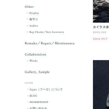
Other
Display
御守り
Anklet
カイラス水晶
Bag Charm／Key Accessory
¥999,999
SOLD OUT
Remake／Repair／Maintenance
Collaboration
Works
Gallery_ Sample
GUIDE
fugue（フーガ）について
BLOG
MEMBERSHIP
お問い合わせ