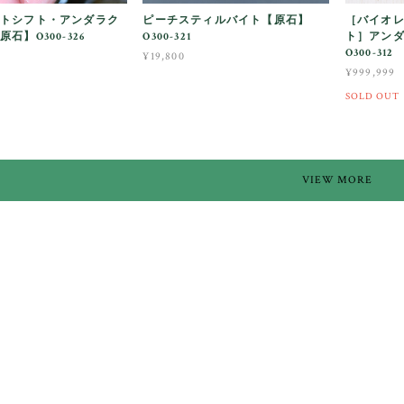
トシフト・アンダラク
ピーチスティルバイト【原石】
［バイオ
石】O300-326
O300-321
ト］アン
O300-312
¥19,800
¥999,999
SOLD OUT
VIEW MORE