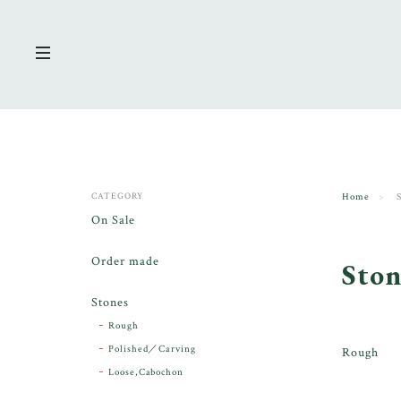
CATEGORY
Home
On Sale
Order made
Ston
Stones
Rough
Polished／Carving
Rough
Loose,Cabochon