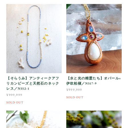
【そらうみ】アンティークアフ
【水と光の精霊たち】オパール×
リカンビーズと天然石のネック
伊吹柏槇／N517-9
レス／N552-1
¥999,999
¥999,999
SOLD OUT
SOLD OUT