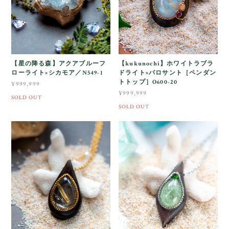
【星の降る森】アクアブルーフ
【kukunochi】ホワイトラブラ
ローライト×シカモア／N549-1
ドライト×パロサント［ペンダン
トトップ］O600-20
¥999,999
¥999,999
SOLD OUT
SOLD OUT