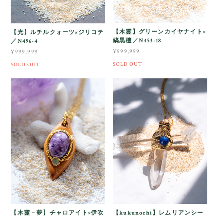
【木霊】グリーンカイヤナイト×
【光】ルチルクォーツ×ジリコテ
縞黒檀／N453-18
／N496-4
¥999,999
¥999,999
SOLD OUT
SOLD OUT
【木霊－夢】チャロアイト×伊吹
【kukunochi】レムリアンシー