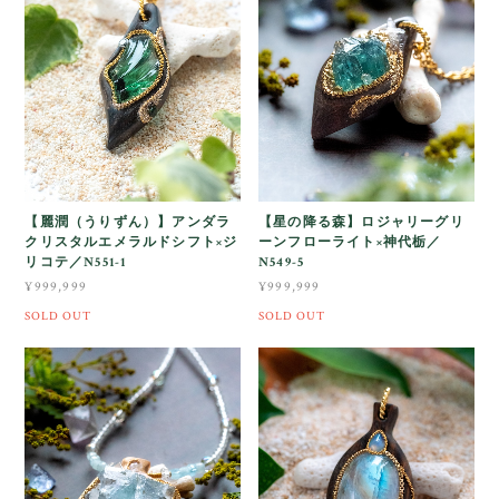
【麗潤（うりずん）】アンダラ
【星の降る森】ロジャリーグリ
クリスタルエメラルドシフト×ジ
ーンフローライト×神代栃／
リコテ／N551-1
N549-5
¥999,999
¥999,999
SOLD OUT
SOLD OUT