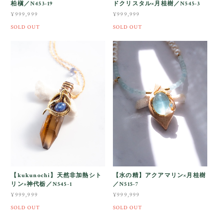
柏槇／N453-19
ドクリスタル×月桂樹／N545-3
¥999,999
¥999,999
SOLD OUT
SOLD OUT
【kukunochi】天然非加熱シト
【水の精】アクアマリン×月桂樹
リン×神代栃／N545-1
／N515-7
¥999,999
¥999,999
SOLD OUT
SOLD OUT