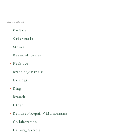
CATEGORY
On Sale
Order made
Stones
Keyword, Series
Necklace
Bracelet／Bangle
Earrings
Ring
Brooch
Other
Remake／Repair／Maintenance
Collaboration
Gallery_ Sample