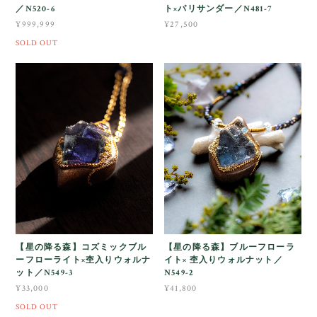
／N520-6
ト×パリサンダー／N481-7
¥999,999
¥27,500
SOLD OUT
【星の降る森】コズミックブル
【星の降る森】ブルーフローラ
ーフローライト×杢入りウォルナ
イト× 杢入りウォルナット／
ット／N549-3
N549-2
¥33,000
¥41,800
SOLD OUT