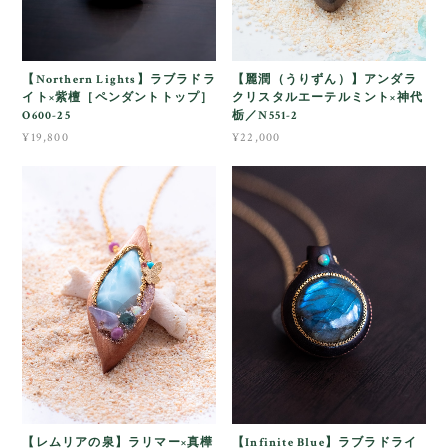
【Northern Lights】ラブラドラ
【麗潤（うりずん）】アンダラ
イト×紫檀［ペンダントトップ］
クリスタルエーテルミント×神代
O600-25
栃／N551-2
¥19,800
¥22,000
【レムリアの泉】ラリマー×真樺
【Infinite Blue】ラブラドライ