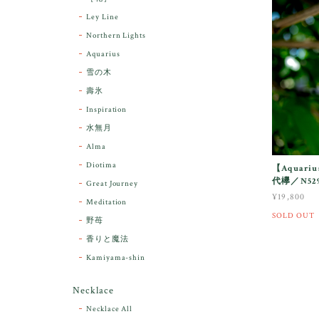
Ley Line
Northern Lights
Aquarius
雪の木
壽氷
Inspiration
水無月
Alma
Diotima
【Aquar
代欅／N529
Great Journey
¥19,800
Meditation
SOLD OUT
野苺
香りと魔法
Kamiyama-shin
Necklace
Necklace All