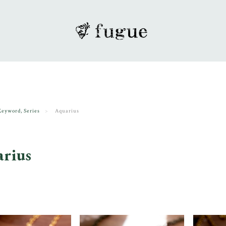
Keyword, Series
Aquarius
rius