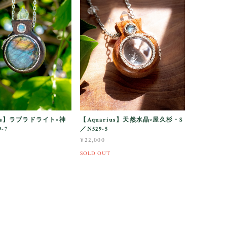
ius】ラブラドライト×神
【Aquarius】天然水晶×屋久杉・S
-7
／N529-5
¥22,000
SOLD OUT