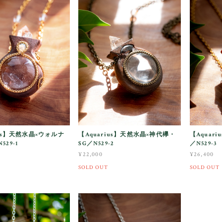
ius】天然水晶×ウォルナ
【Aquarius】天然水晶×神代欅・
【Aquar
29-1
SG／N529-2
／N529-3
¥22,000
¥26,400
SOLD OUT
SOLD OUT