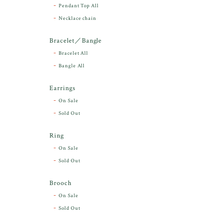
Pendant Top All
Necklace chain
Bracelet／Bangle
Bracelet All
Bangle All
Earrings
On Sale
Sold Out
Ring
On Sale
Sold Out
Brooch
On Sale
Sold Out