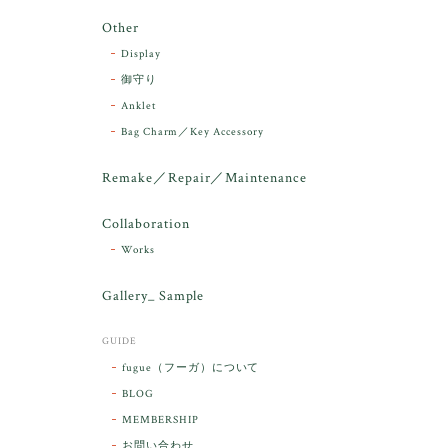
Other
Display
御守り
Anklet
Bag Charm／Key Accessory
Remake／Repair／Maintenance
Collaboration
Works
Gallery_ Sample
GUIDE
fugue（フーガ）について
BLOG
MEMBERSHIP
お問い合わせ