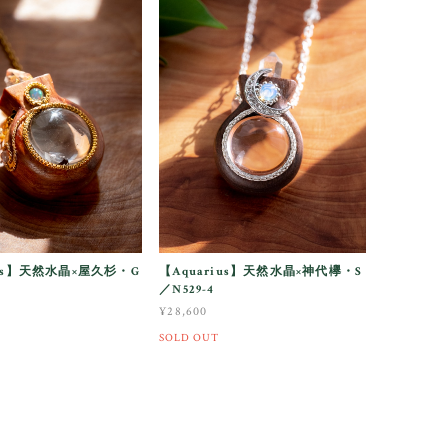
ius】天然水晶×屋久杉・G
【Aquarius】天然水晶×神代欅・S
／N529-4
¥28,600
SOLD OUT