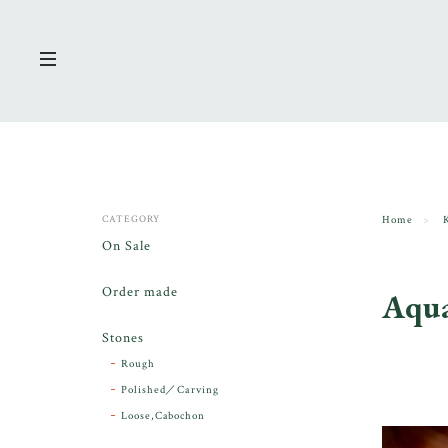
CATEGORY
Home
On Sale
Order made
Aqua
Stones
Rough
Polished／Carving
Loose,Cabochon