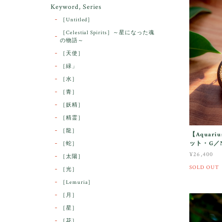
Keyword, Series
［Untitled］
［Celestial Spirits］～星になった魂
の物語～
［天使］
［緑」
［水］
［青］
［妖精］
［精霊］
［龍］
【Aquar
ット・G／N5
［蛇］
¥26,400
［太陽］
SOLD OUT
［光］
［Lemuria］
［月］
［星］
［花］