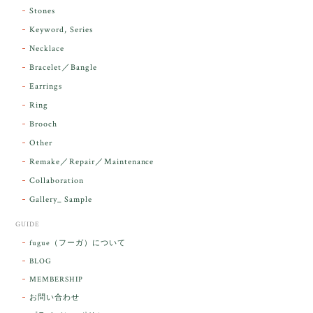
昨日届きました。とてもエネルギッシュで、美しいア
Stones
ンダラで感動しました。素敵な箱と和紙で石を包んで
Keyword, Series
下さり、ありがとうございました。
Necklace
Bracelet／Bangle
レビューをありがとうございます。 実物を
気に入っていただけて とても嬉しく思いま
Earrings
す。 本当に 美しいアンダラさんでした^^
Ring
お届け前に 改めて綺麗なお水でお清めをす
Brooch
るのですが なんだか出発が嬉しそうで き
らりと輝いていたのが印象的です☺️ こちら
Other
こそ この度は誠にありがとうございまし
Remake／Repair／Maintenance
た。
Collaboration
Gallery_ Sample
GUIDE
【ケサランパサラン】ホワイトムーンストーン×パロサント／B211-2
fugue（フーガ）について
2026/03/06
BLOG
MEMBERSHIP
ラッピングから美しいお品が到着しました。「見つけ
お問い合わせ
た人に幸せが訪れる」という言い伝えがあるケサラン