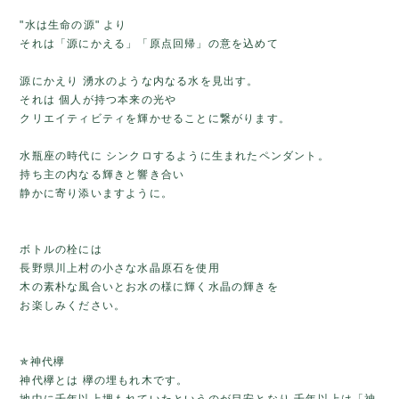
"水は生命の源" より
それは「源にかえる」「原点回帰」の意を込めて
源にかえり 湧水のような内なる水を見出す。
それは 個人が持つ本来の光や
クリエイティビティを輝かせることに繋がります。
水瓶座の時代に シンクロするように生まれたペンダント。
持ち主の内なる輝きと響き合い
静かに寄り添いますように。
ボトルの栓には
長野県川上村の小さな水晶原石を使用
木の素朴な風合いとお水の様に輝く水晶の輝きを
お楽しみください。
✯神代欅
神代欅とは 欅の埋もれ木です。