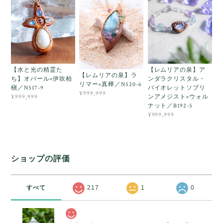
【水と光の精霊た
【レムリアの泉】ア
【レムリアの泉】ラ
ち】オパール×伊吹柏
ンダラクリスタル・
リマー×真樺／N520-6
槇／N517-9
バイオレットソブリ
¥999,999
ンアメジスト×ウォル
¥999,999
ナット／B192-5
¥999,999
ショップの評価
すべて
217
1
0