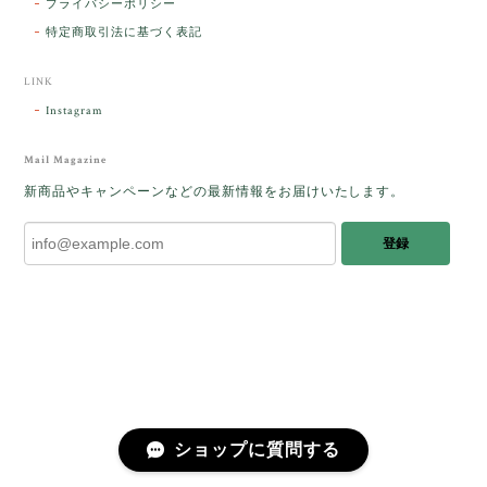
プライバシーポリシー
パサラン。とっても素敵です。メッセージでは色々記
憶違いもありましたが、またいつかお会いして楽しい
特定商取引法に基づく表記
時間を過ごしたいです。この度はありがとうございま
した。
LINK
Instagram
レビューをありがとうございます。 ブレス
をあたたかく迎え入れてくださり とても嬉
Mail Magazine
しく思います。 この石のふわりとした光を
新商品やキャンペーンなどの最新情報をお届けいたします。
みたときに ふっと浮かんできたのが「ケサ
ランパサラン」でした。これからはT様の
登録
傍で そっと見守ってくれるのではないかな
と思っています✧˖°𓈒𓂃 ✧ 𓈒 𓏸 私も素敵な時
間を過ごさせていただき とても幸せでし
た。 またお会いできる日を楽しみにしてい
ます。 ありがとうございました。
［コンドルアゲート］天然イエロー／O200-601
ショップに質問する
2025/10/03