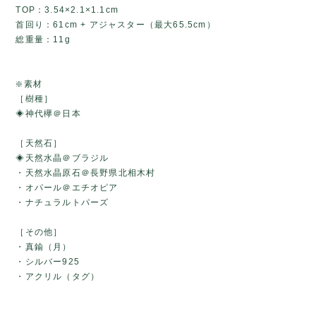
TOP：3.54×2.1×1.1cm
首回り：61cm + アジャスター（最大65.5cm）
総重量：11g
❇️素材
［樹種］
◈神代欅＠日本
［天然石］
◈天然水晶＠ブラジル
・天然水晶原石＠長野県北相木村
・オパール＠エチオピア
・ナチュラルトパーズ
［その他］
・真鍮（月）
・シルバー925
・アクリル（タグ）