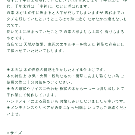
地中に千年以上埋もれていたというのが目安となり 千年以上は「神
代」千年未満は 「半神代」などと呼ばれます。
通常 木が土の中に埋まると大半が朽ちてしまいますが 現代までカ
タチを残していたというところは奇跡に近く なかなか出逢えないも
のです。
長い間土に埋まっていたことで 通常の欅よりも土黒く 香りもまろ
やかです。
当店では 天地や陰陽、生死のエネルギーを携えた 神聖な存在とし
て扱わせていただいております。
◈木面は 木の自然の質感を生かしたオイル仕上げです。
木の特性上 水気・火気・鋭利なもの・衝撃にあまり強くない為 ご
使用の際は十分お気をつけください。
◈石の形状やサイズに合わせ 板状の木から一つ一つ切り出し 凡て
手作業にて制作しています。
ハンドメイドによる風合いも お愉しみいただけましたら幸いです。
◈メンテナンスやリペアが必要になった際は いつでもご連絡くださ
いませ。
❇️サイズ