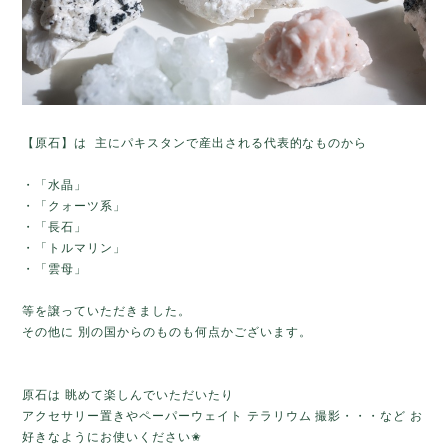
【原石】は 主にパキスタンで産出される代表的なものから
・「水晶」
・「クォーツ系」
・「長石」
・「トルマリン」
・「雲母」
等を譲っていただきました。
その他に 別の国からのものも何点かございます。
原石は 眺めて楽しんでいただいたり
アクセサリー置きやペーパーウェイト テラリウム 撮影・・・など お
好きなようにお使いください✬