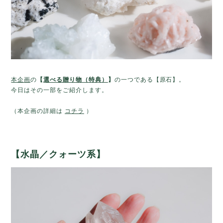
本企画
の
【
選べる贈り物（特典）
】
の一つである【原石】。
今日はその一部をご紹介します。
（本企画の詳細は
コチラ
）
【水晶／クォーツ系】