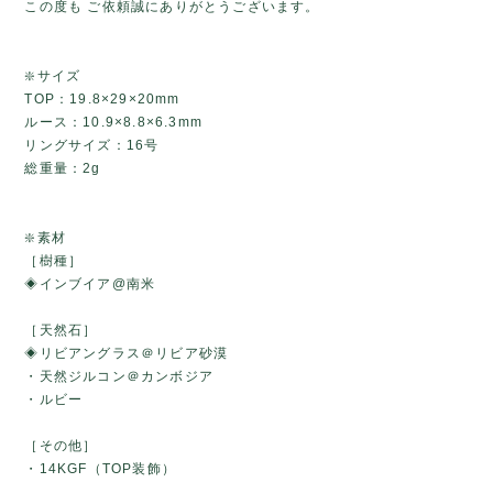
この度も ご依頼誠にありがとうございます。
❇️サイズ
TOP：19.8×29×20mm
ルース：10.9×8.8×6.3mm
リングサイズ：16号
総重量：2g
❇️素材
［樹種］
◈インブイア@南米
［天然石］
◈リビアングラス＠リビア砂漠
・天然ジルコン＠カンボジア
・ルビー
［その他］
・14KGF（TOP装飾）