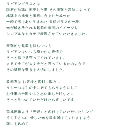
リビアングラスとは
隕石が地球に衝突した際 その衝撃と高熱によって
地球上の成分と隕石に含まれた成分が
一瞬で溶けあい生まれた 天然ガラスの一種。
光が解き放たれる起源の瞬間のイメージを
シンプルなカタチで表現させていただきました。
衝撃的な起源を持ちつつも
リビアンはいつも穏やかな表情で
そっと傍で見守ってくれています。
まるで全てが大丈夫だと言っているかのようで
その繊細な響きを大切にしました。
装飾石は お客様と真剣に悩み...
うち一つは手の中に居てもらうようにして
お仕事の合間やふと思い出した時などに
そっと見つめていただけたら嬉しいです。
完成画像より『光燿』と名付けていただいたリング
持ち主さんに 優しい光を沢山届けてくれますよう
願いを込めて。