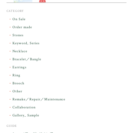
スカーレットシフト・アンダラクリスタル【原石】O300-325
CATEGORY
2026/05/14
On Sale
Order made
昨日届きました。とてもエネルギッシュで、美しいア
Stones
ンダラで感動しました。素敵な箱と和紙で石を包んで
Keyword, Series
下さり、ありがとうございました。
Necklace
Bracelet／Bangle
レビューをありがとうございます。 実物を
気に入っていただけて とても嬉しく思いま
Earrings
す。 本当に 美しいアンダラさんでした^^
Ring
お届け前に 改めて綺麗なお水でお清めをす
Brooch
るのですが なんだか出発が嬉しそうで き
らりと輝いていたのが印象的です☺️ こちら
Other
こそ この度は誠にありがとうございまし
Remake／Repair／Maintenance
た。
Collaboration
Gallery_ Sample
GUIDE
【ケサランパサラン】ホワイトムーンストーン×パロサント／B211-2