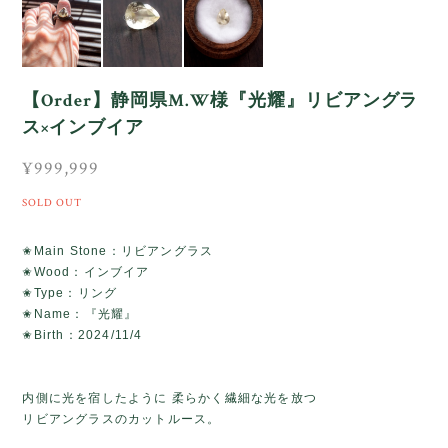
【Order】静岡県M.W様『光耀』リビアングラ
ス×インブイア
¥999,999
SOLD OUT
✬Main Stone：リビアングラス
✬Wood：インブイア
✬Type：リング
✬Name：『光耀』
✬Birth：2024/11/4
内側に光を宿したように 柔らかく繊細な光を放つ
リビアングラスのカットルース。