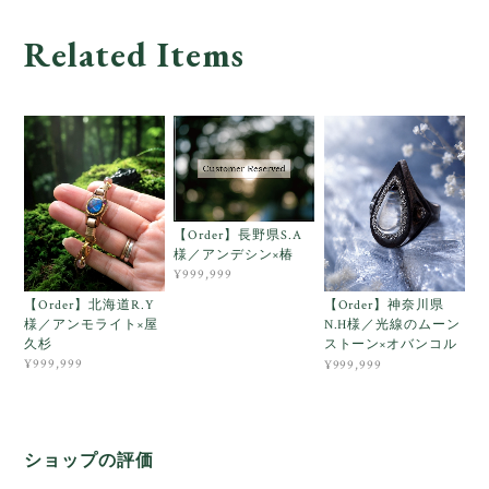
Related Items
【Order】長野県S.A
様／アンデシン×椿
¥999,999
【Order】北海道R.Y
【Order】神奈川県
様／アンモライト×屋
N.H様／光線のムーン
久杉
ストーン×オバンコル
¥999,999
¥999,999
ショップの評価