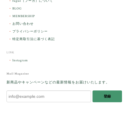
fugue（フーガ）について
2026/03/06
BLOG
MEMBERSHIP
ラッピングから美しいお品が到着しました。「見つけ
お問い合わせ
た人に幸せが訪れる」という言い伝えがあるケサラン
プライバシーポリシー
パサラン。とっても素敵です。メッセージでは色々記
憶違いもありましたが、またいつかお会いして楽しい
特定商取引法に基づく表記
時間を過ごしたいです。この度はありがとうございま
した。
LINK
Instagram
レビューをありがとうございます。 ブレス
をあたたかく迎え入れてくださり とても嬉
Mail Magazine
しく思います。 この石のふわりとした光を
新商品やキャンペーンなどの最新情報をお届けいたします。
みたときに ふっと浮かんできたのが「ケサ
ランパサラン」でした。これからはT様の
登録
傍で そっと見守ってくれるのではないかな
と思っています✧˖°𓈒𓂃 ✧ 𓈒 𓏸 私も素敵な時
間を過ごさせていただき とても幸せでし
た。 またお会いできる日を楽しみにしてい
ます。 ありがとうございました。