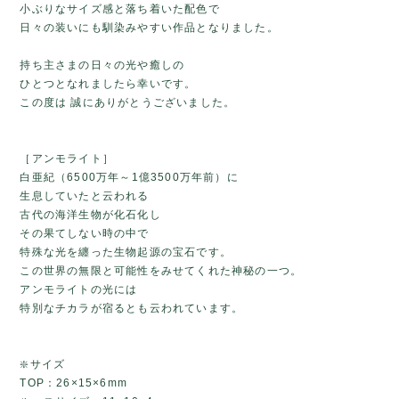
小ぶりなサイズ感と落ち着いた配色で
日々の装いにも馴染みやすい作品となりました。
持ち主さまの日々の光や癒しの
ひとつとなれましたら幸いです。
この度は 誠にありがとうございました。
［アンモライト］
白亜紀（6500万年～1億3500万年前）に
生息していたと云われる
古代の海洋生物が化石化し
その果てしない時の中で
特殊な光を纏った生物起源の宝石です。
この世界の無限と可能性をみせてくれた神秘の一つ。
アンモライトの光には
特別なチカラが宿るとも云われています。
❇️サイズ
TOP：26×15×6mm