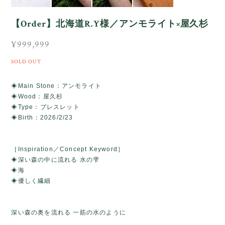
【Order】北海道R.Y様／アンモライト×屋久杉
¥999,999
SOLD OUT
◈Main Stone：アンモライト
◈Wood：屋久杉
◈Type：ブレスレット
◈Birth：2026/2/23
［Inspiration／Concept Keyword］
◈深い森の中に流れる 水の雫
◈海
◈優しく繊細
深い森の奥を流れる 一筋の水のように