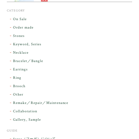
スカーレットシフト・アンダラクリスタル【原石】O300-325
CATEGORY
2026/05/14
On Sale
Order made
昨日届きました。とてもエネルギッシュで、美しいア
Stones
ンダラで感動しました。素敵な箱と和紙で石を包んで
Keyword, Series
下さり、ありがとうございました。
Necklace
Bracelet／Bangle
レビューをありがとうございます。 実物を
気に入っていただけて とても嬉しく思いま
Earrings
す。 本当に 美しいアンダラさんでした^^
Ring
お届け前に 改めて綺麗なお水でお清めをす
Brooch
るのですが なんだか出発が嬉しそうで き
らりと輝いていたのが印象的です☺️ こちら
Other
こそ この度は誠にありがとうございまし
Remake／Repair／Maintenance
た。
Collaboration
Gallery_ Sample
GUIDE
【ケサランパサラン】ホワイトムーンストーン×パロサント／B211-2