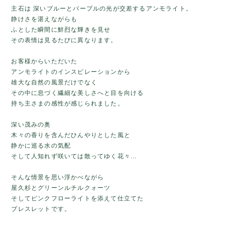
主石は 深いブルーとパープルの光が交差するアンモライト。
静けさを湛えながらも
ふとした瞬間に鮮烈な輝きを見せ
その表情は見るたびに異なります。
お客様からいただいた
アンモライトのインスピレーションから
雄大な自然の風景だけでなく
その中に息づく繊細な美しさへと目を向ける
持ち主さまの感性が感じられました。
深い茂みの奥
木々の香りを含んだひんやりとした風と
静かに巡る水の気配
そして人知れず咲いては散ってゆく花々…
そんな情景を思い浮かべながら
屋久杉とグリーンルチルクォーツ
そしてピンクフローライトを添えて仕立てた
ブレスレットです。