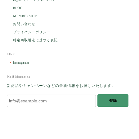
fugue（フーガ）について
2026/03/06
BLOG
MEMBERSHIP
ラッピングから美しいお品が到着しました。「見つけ
お問い合わせ
た人に幸せが訪れる」という言い伝えがあるケサラン
プライバシーポリシー
パサラン。とっても素敵です。メッセージでは色々記
憶違いもありましたが、またいつかお会いして楽しい
特定商取引法に基づく表記
時間を過ごしたいです。この度はありがとうございま
した。
LINK
Instagram
レビューをありがとうございます。 ブレス
をあたたかく迎え入れてくださり とても嬉
Mail Magazine
しく思います。 この石のふわりとした光を
新商品やキャンペーンなどの最新情報をお届けいたします。
みたときに ふっと浮かんできたのが「ケサ
ランパサラン」でした。これからはT様の
登録
傍で そっと見守ってくれるのではないかな
と思っています✧˖°𓈒𓂃 ✧ 𓈒 𓏸 私も素敵な時
間を過ごさせていただき とても幸せでし
た。 またお会いできる日を楽しみにしてい
ます。 ありがとうございました。