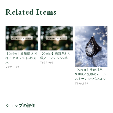
Related Items
【Order】愛知県 A.M
【Order】長野県S.A
様／アメシスト×鉄刀
様／アンデシン×椿
木
¥999,999
¥999,999
【Order】神奈川県
N.H様／光線のムーン
ストーン×オバンコル
¥999,999
ショップの評価