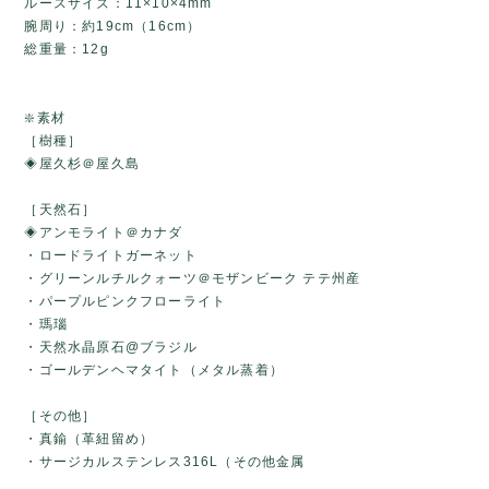
ルースサイズ：11×10×4mm
腕周り：約19cm（16cm）
総重量：12g
❇️素材
［樹種］
◈屋久杉＠屋久島
［天然石］
◈アンモライト＠カナダ
・ロードライトガーネット
・グリーンルチルクォーツ＠モザンビーク テテ州産
・パープルピンクフローライト
・瑪瑙
・天然水晶原石@ブラジル
・ゴールデンヘマタイト（メタル蒸着）
［その他］
・真鍮（革紐留め）
・サージカルステンレス316L（その他金属