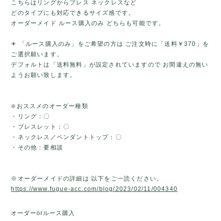
こちらはリングからブレス ネックレスなど
どのタイプにも対応できるサイズ感です。
オーダーメイド ルース購入のみ どちらも可能です。
✴️ 「ルース購入のみ」をご希望の方は ご注文時に「送料￥370」を
ご選択願います。
デフォルトは「送料無料」が設定されていますので お間違えの無い
ようお願い致します。
❇️おススメのオーダー種類
・リング：〇
・ブレスレット：〇
・ネックレス／ペンダントトップ：〇
・その他：要相談
※オーダーメイドの詳細は 以下をご一読ください。
https://www.fugue-acc.com/blog/2023/02/11/004340
オーダーorルース購入