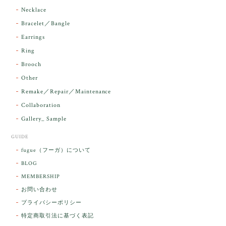
Necklace
Bracelet／Bangle
レビューをありがとうございます。 実物を
気に入っていただけて とても嬉しく思いま
Earrings
す。 本当に 美しいアンダラさんでした^^
Ring
お届け前に 改めて綺麗なお水でお清めをす
Brooch
るのですが なんだか出発が嬉しそうで き
らりと輝いていたのが印象的です☺️ こちら
Other
こそ この度は誠にありがとうございまし
Remake／Repair／Maintenance
た。
Collaboration
Gallery_ Sample
GUIDE
【ケサランパサラン】ホワイトムーンストーン×パロサント／B211-2
fugue（フーガ）について
2026/03/06
BLOG
MEMBERSHIP
ラッピングから美しいお品が到着しました。「見つけ
お問い合わせ
た人に幸せが訪れる」という言い伝えがあるケサラン
プライバシーポリシー
パサラン。とっても素敵です。メッセージでは色々記
憶違いもありましたが、またいつかお会いして楽しい
特定商取引法に基づく表記
時間を過ごしたいです。この度はありがとうございま