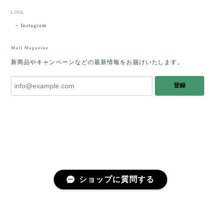
した。
LINK
Instagram
レビューをありがとうございます。 ブレス
をあたたかく迎え入れてくださり とても嬉
Mail Magazine
しく思います。 この石のふわりとした光を
新商品やキャンペーンなどの最新情報をお届けいたします。
みたときに ふっと浮かんできたのが「ケサ
ランパサラン」でした。これからはT様の
登録
傍で そっと見守ってくれるのではないかな
と思っています✧˖°𓈒𓂃 ✧ 𓈒 𓏸 私も素敵な時
間を過ごさせていただき とても幸せでし
た。 またお会いできる日を楽しみにしてい
ます。 ありがとうございました。
［コンドルアゲート］天然イエロー／O200-601
ショップに質問する
2025/10/03
早かったです。 今、手に取りうっとりしながら書かせ
プライバシーポリシー
特定商取引法に基づく表記
会員規約