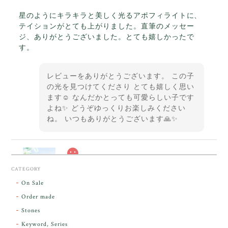
星のようにキラキラと美しく光るアポフィライトに、
テイションがとても上がりました。直筆のメッセー
ジ、ありがとうございました。とても嬉しかったで
す。
レビューをありがとうございます。 この子
の光を見つけてくださり とても嬉しく思い
ます☺️ なんだかとっても可愛らしい子です
よね✨ どうぞゆっくりお楽しみください
ね。 いつもありがとうございます🙏✨
スカーレットシフト・アンダラクリスタル【原石】O300-325
CATEGORY
2026/05/14
On Sale
Order made
昨日届きました。とてもエネルギッシュで、美しいア
Stones
ンダラで感動しました。素敵な箱と和紙で石を包んで
Keyword, Series
下さり、ありがとうございました。