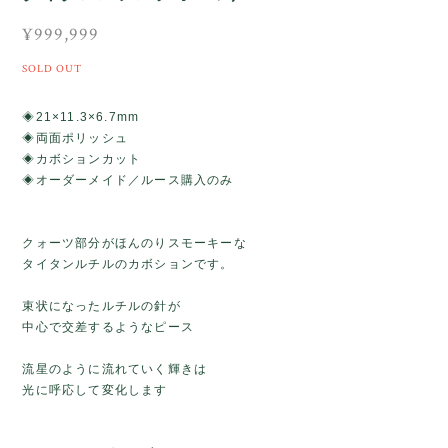
¥999,999
SOLD OUT
◈21×11.3×6.7mm
◈両面ポリッシュ
◈カボションカット
◈オーダーメイド／ルース購入のみ
クォーツ部分がほんのりスモーキーな
タイタンルチルのカボションです。
束状になったルチルの針が
中心で交差するようなピース
流星のように流れていく輝きは
光に呼応して変化します