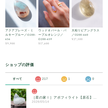
アクアプレーズ・ミ
ウッドオパール・パ
大粒リビアングラス
ルキーブルー／O200-
ープルオレンジ／
／O200-660
656
O200-659
¥27,500
¥9,900
¥17,600
ショップの評価
すべて
217
1
0
［星の家Ⅰ］アポフィライト【原石】O300-314
2026/05/14