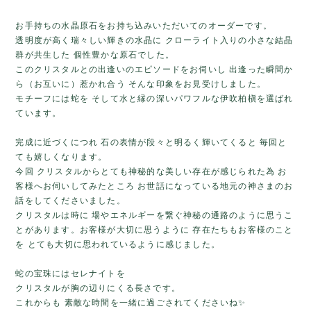
お手持ちの水晶原石をお持ち込みいただいてのオーダーです。
透明度が高く瑞々しい輝きの水晶に クローライト入りの小さな結晶
群が共生した 個性豊かな原石でした。
このクリスタルとの出逢いのエピソードをお伺いし 出逢った瞬間か
ら（お互いに）惹かれ合う そんな印象をお見受けしました。
モチーフには蛇を そして水と縁の深いパワフルな伊吹柏槇を選ばれ
ています。
完成に近づくにつれ 石の表情が段々と明るく輝いてくると 毎回と
ても嬉しくなります。
今回 クリスタルからとても神秘的な美しい存在が感じられた為 お
客様へお伺いしてみたところ お世話になっている地元の神さまのお
話をしてくださいました。
クリスタルは時に 場やエネルギーを繋ぐ神秘の通路のように思うこ
とがあります。お客様が大切に思うように 存在たちもお客様のこと
を とても大切に思われているように感じました。
蛇の宝珠にはセレナイトを
クリスタルが胸の辺りにくる長さです。
これからも 素敵な時間を一緒に過ごされてくださいね✨