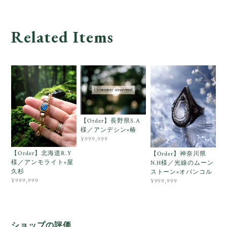
Related Items
【Order】長野県S.A
様／アンデシン×椿
¥999,999
【Order】北海道R.Y
【Order】神奈川県
様／アンモライト×屋
N.H様／光線のムーン
久杉
ストーン×オバンコル
¥999,999
¥999,999
ショップの評価