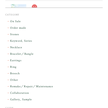
スカーレットシフト・アンダラクリスタル【原石】O300-325
CATEGORY
2026/05/14
On Sale
Order made
昨日届きました。とてもエネルギッシュで、美しいア
Stones
ンダラで感動しました。素敵な箱と和紙で石を包んで
Keyword, Series
下さり、ありがとうございました。
Necklace
Bracelet／Bangle
レビューをありがとうございます。 実物を
気に入っていただけて とても嬉しく思いま
Earrings
す。 本当に 美しいアンダラさんでした^^
Ring
お届け前に 改めて綺麗なお水でお清めをす
Brooch
るのですが なんだか出発が嬉しそうで き
らりと輝いていたのが印象的です☺️ こちら
Other
こそ この度は誠にありがとうございまし
Remake／Repair／Maintenance
た。
Collaboration
Gallery_ Sample