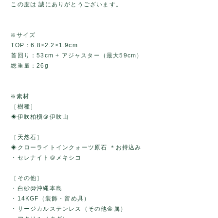
この度は 誠にありがとうございます。
❇️サイズ
TOP：6.8×2.2×1.9cm
首回り：53cm + アジャスター（最大59cm）
総重量：26g
❇️素材
［樹種］
◈伊吹柏槇＠伊吹山
［天然石］
◈クローライトインクォーツ原石 ＊お持込み
・セレナイト＠メキシコ
［その他］
・白砂@沖縄本島
・14KGF（装飾・留め具）
・サージカルステンレス（その他金属）