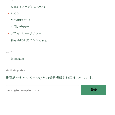
GUIDE
【ケサランパサラン】ホワイトムーンストーン×パロサント／B211-2
fugue（フーガ）について
2026/03/06
BLOG
MEMBERSHIP
ラッピングから美しいお品が到着しました。「見つけ
お問い合わせ
た人に幸せが訪れる」という言い伝えがあるケサラン
プライバシーポリシー
パサラン。とっても素敵です。メッセージでは色々記
憶違いもありましたが、またいつかお会いして楽しい
特定商取引法に基づく表記
時間を過ごしたいです。この度はありがとうございま
した。
LINK
Instagram
レビューをありがとうございます。 ブレス
をあたたかく迎え入れてくださり とても嬉
Mail Magazine
しく思います。 この石のふわりとした光を
新商品やキャンペーンなどの最新情報をお届けいたします。
みたときに ふっと浮かんできたのが「ケサ
ランパサラン」でした。これからはT様の
登録
傍で そっと見守ってくれるのではないかな
と思っています✧˖°𓈒𓂃 ✧ 𓈒 𓏸 私も素敵な時
間を過ごさせていただき とても幸せでし
た。 またお会いできる日を楽しみにしてい
ます。 ありがとうございました。