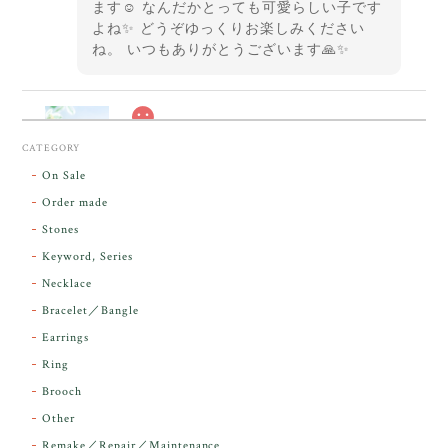
ます☺️ なんだかとっても可愛らしい子です
よね✨ どうぞゆっくりお楽しみください
ね。 いつもありがとうございます🙏✨
スカーレットシフト・アンダラクリスタル【原石】O300-325
CATEGORY
2026/05/14
On Sale
Order made
昨日届きました。とてもエネルギッシュで、美しいア
Stones
ンダラで感動しました。素敵な箱と和紙で石を包んで
Keyword, Series
下さり、ありがとうございました。
Necklace
Bracelet／Bangle
レビューをありがとうございます。 実物を
気に入っていただけて とても嬉しく思いま
Earrings
す。 本当に 美しいアンダラさんでした^^
Ring
お届け前に 改めて綺麗なお水でお清めをす
Brooch
るのですが なんだか出発が嬉しそうで き
らりと輝いていたのが印象的です☺️ こちら
Other
こそ この度は誠にありがとうございまし
Remake／Repair／Maintenance