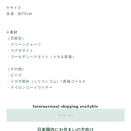
❇️サイズ
全長：約75cm
❇️素材
［天然石］
・グリーンクォーツ
・マグネサイト
・ゴールデンヘマタイト（メタル蒸着）
［その他］
・ビーズ
・メガネ留め（シリコンゴム）+真鍮ゴールド
・ナイロンコートワイヤー
International shipping available
Sold out
日本国内にお住まいの方向け