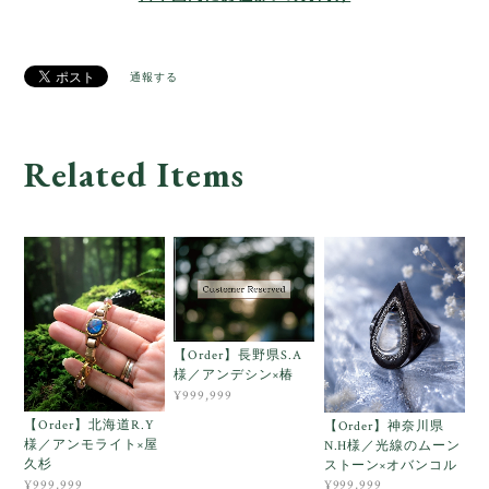
通報する
Related Items
【Order】長野県S.A
様／アンデシン×椿
¥999,999
【Order】北海道R.Y
【Order】神奈川県
様／アンモライト×屋
N.H様／光線のムーン
久杉
ストーン×オバンコル
¥999,999
¥999,999