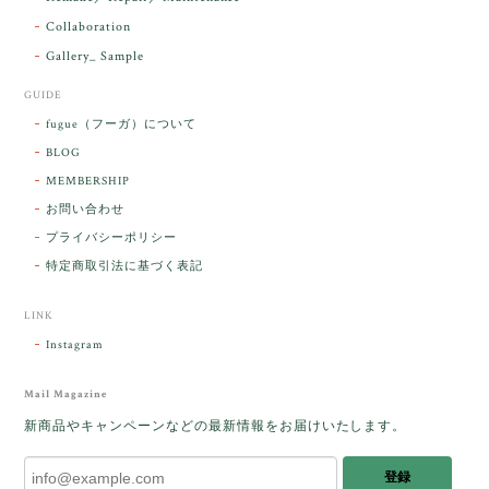
た。
Collaboration
Gallery_ Sample
GUIDE
【ケサランパサラン】ホワイトムーンストーン×パロサント／B211-2
fugue（フーガ）について
2026/03/06
BLOG
MEMBERSHIP
ラッピングから美しいお品が到着しました。「見つけ
お問い合わせ
た人に幸せが訪れる」という言い伝えがあるケサラン
プライバシーポリシー
パサラン。とっても素敵です。メッセージでは色々記
憶違いもありましたが、またいつかお会いして楽しい
特定商取引法に基づく表記
時間を過ごしたいです。この度はありがとうございま
した。
LINK
Instagram
レビューをありがとうございます。 ブレス
をあたたかく迎え入れてくださり とても嬉
Mail Magazine
しく思います。 この石のふわりとした光を
新商品やキャンペーンなどの最新情報をお届けいたします。
みたときに ふっと浮かんできたのが「ケサ
ランパサラン」でした。これからはT様の
登録
傍で そっと見守ってくれるのではないかな