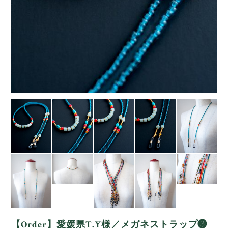
【Order】愛媛県T.Y様／メガネストラップ❸