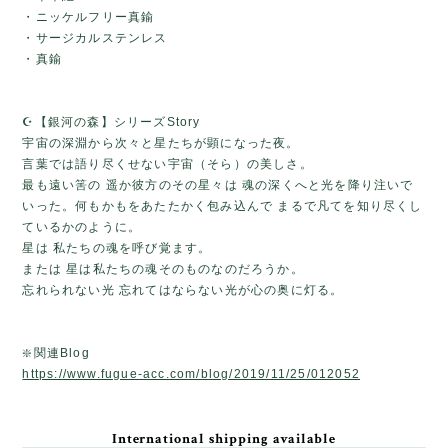
・ニッケルフリー真鍮
・サージカルステンレス
・真鍮
☪️【銀河の森】シリーズStory
宇宙の深淵から次々と星たちが顕になった夜。
言葉では語り尽くせない宇宙（そら）の美しさ。
最も遠い筈の 遥か彼方のその星々は 魂の深くへと光を降り注いで
いった。何もかもをあたたかく包み込んで まるで凡てを知り尽くし
ているかのように。
星は 私たちの魂を呼び覚ます。
または 星は私たちの魂そのものなのだろうか。
忘れられない光 忘れてはならない光が心の奥に灯る。
❇️関連Blog
https://www.fugue-acc.com/blog/2019/11/25/012052
International shipping available