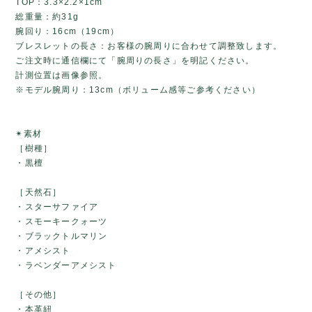
TOP：3.3×2.2×1cm
総重量：約31g
腕回り：16cm（19cm）
ブレスレットの長さ：お客様の腕周りに合わせて調整致します。
ご注文時に通信欄にて「腕周りの長さ」を明記ください。
計測位置は画像参照。
※モデル腕周り：13cm（ボリューム感等ご参考ください）
✴素材
［樹種］
・黒檀
［天然石］
・スターサファイア
・スモーキークォーツ
・ブラックトルマリン
・アメシスト
・ラベンダーアメシスト
［その他］
・本革紐