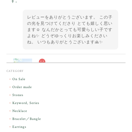
す。
レビューをありがとうございます。 この子
の光を見つけてくださり とても嬉しく思い
ます☺️ なんだかとっても可愛らしい子です
よね✨ どうぞゆっくりお楽しみください
ね。 いつもありがとうございます🙏✨
スカーレットシフト・アンダラクリスタル【原石】O300-325
CATEGORY
2026/05/14
On Sale
Order made
昨日届きました。とてもエネルギッシュで、美しいア
Stones
ンダラで感動しました。素敵な箱と和紙で石を包んで
Keyword, Series
下さり、ありがとうございました。
Necklace
Bracelet／Bangle
レビューをありがとうございます。 実物を
気に入っていただけて とても嬉しく思いま
Earrings