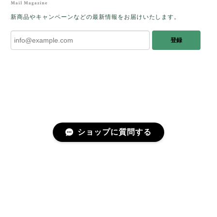
をあたたかく迎え入れてくださり とても嬉
Mail Magazine
しく思います。 この石のふわりとした光を
新商品やキャンペーンなどの最新情報をお届けいたします。
みたときに ふっと浮かんできたのが「ケサ
ランパサラン」でした。これからはT様の
登録
傍で そっと見守ってくれるのではないかな
と思っています✧˖°𓈒𓂃 ✧ 𓈒 𓏸 私も素敵な時
間を過ごさせていただき とても幸せでし
た。 またお会いできる日を楽しみにしてい
ます。 ありがとうございました。
［コンドルアゲート］天然イエロー／O200-601
ショップに質問する
2025/10/03
早かったです。 今、手に取りうっとりしながら書かせ
プライバシーポリシー
特定商取引法に基づく表記
会員規約
ていただいています。 深みある秋らしいお色、しか
も、石の真ん中にSの逆向きの透明部分がありますね。
この一筋が、とても効果的で、石に動きや爽やかさを
感じさせてくれたりと、素敵な様相を作り出していま
す。 リングを作りますが、お石を斜めに配置しても素