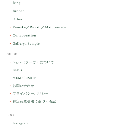
す。 本当に 美しいアンダラさんでした^^
Ring
お届け前に 改めて綺麗なお水でお清めをす
Brooch
るのですが なんだか出発が嬉しそうで き
らりと輝いていたのが印象的です☺️ こちら
Other
こそ この度は誠にありがとうございまし
Remake／Repair／Maintenance
た。
Collaboration
Gallery_ Sample
GUIDE
【ケサランパサラン】ホワイトムーンストーン×パロサント／B211-2
fugue（フーガ）について
2026/03/06
BLOG
MEMBERSHIP
ラッピングから美しいお品が到着しました。「見つけ
お問い合わせ
た人に幸せが訪れる」という言い伝えがあるケサラン
プライバシーポリシー
パサラン。とっても素敵です。メッセージでは色々記
憶違いもありましたが、またいつかお会いして楽しい
特定商取引法に基づく表記
時間を過ごしたいです。この度はありがとうございま
した。
LINK
Instagram
レビューをありがとうございます。 ブレス