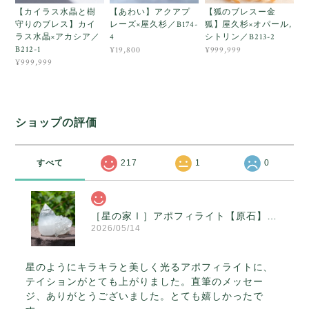
【カイラス水晶と樹
【あわい】アクアプ
【狐のブレスー金
守りのブレス】カイ
レーズ×屋久杉／B174-
狐】屋久杉×オパール,
ラス水晶×アカシア／
4
シトリン／B213-2
B212-1
¥19,800
¥999,999
¥999,999
ショップの評価
すべて
217
1
0
［星の家Ⅰ］アポフィライト【原石】O300-314
2026/05/14
星のようにキラキラと美しく光るアポフィライトに、
テイションがとても上がりました。直筆のメッセー
ジ、ありがとうございました。とても嬉しかったで