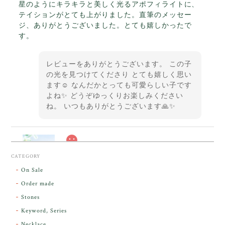
星のようにキラキラと美しく光るアポフィライトに、
テイションがとても上がりました。直筆のメッセー
ジ、ありがとうございました。とても嬉しかったで
す。
レビューをありがとうございます。 この子
の光を見つけてくださり とても嬉しく思い
ます☺️ なんだかとっても可愛らしい子です
よね✨ どうぞゆっくりお楽しみください
ね。 いつもありがとうございます🙏✨
スカーレットシフト・アンダラクリスタル【原石】O300-325
CATEGORY
2026/05/14
On Sale
Order made
昨日届きました。とてもエネルギッシュで、美しいア
Stones
ンダラで感動しました。素敵な箱と和紙で石を包んで
Keyword, Series
下さり、ありがとうございました。
Necklace