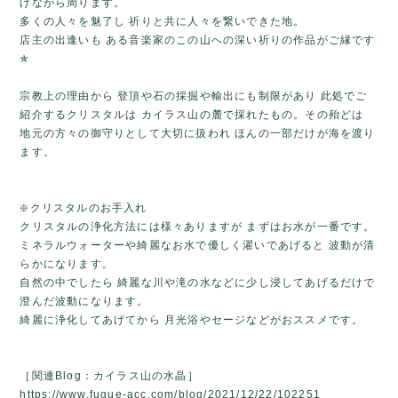
げながら周ります。
多くの人々を魅了し 祈りと共に人々を繋いできた地。
店主の出逢いも ある音楽家のこの山への深い祈りの作品がご縁です
✯
宗教上の理由から 登頂や石の採掘や輸出にも制限があり 此処でご
紹介するクリスタルは カイラス山の麓で採れたもの。その殆どは
地元の方々の御守りとして大切に扱われ ほんの一部だけが海を渡り
ます。
❇️クリスタルのお手入れ
クリスタルの浄化方法には様々ありますが まずはお水が一番です。
ミネラルウォーターや綺麗なお水で優しく濯いであげると 波動が清
らかになります。
自然の中でしたら 綺麗な川や滝の水などに少し浸してあげるだけで
澄んだ波動になります。
綺麗に浄化してあげてから 月光浴やセージなどがおススメです。
［関連Blog：カイラス山の水晶］
https://www.fugue-acc.com/blog/2021/12/22/102251