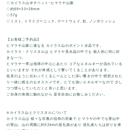
◇カイラス山＠チベットｰヒマラヤ山脈
◇約69×33×28mm
◇57g
◇ミスト, トライゴーニック, ゲートウェイ, 虹, ノンポリッシュ
【お客様ご予約品】
ヒマラヤ山脈に連なる カイラス山のポイント水晶です。
カイラス・クリスタルは ヒマラヤ系水晶の中でも 個人的に特に好
きな一つ。
ヒマラヤ一帯は地球の中心にあたり コアなエネルギーが流れている
といいますが それが体感として響いてくることがあります。
低音のように伝わってくるじーんとした深い響きの中で 瞑想された
り一緒に眠るのもオススメです。とても強いエネルギーなので 少し
づつ慣らしていただくと良いと思います。
ご自身の体感に触れながら 是非自由にお愉しみください。
❇️カイラス山とクリスタルについて
カイラス山は 様々な宗教の信仰の対象で ヒマラヤの中でも聖山中
の聖山。山の周囲に約52kmの巡礼路があり 巡礼者たちは祈りを捧