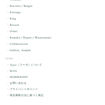
Bracelet／Bangle
レビューをありがとうございます。 実物を
気に入っていただけて とても嬉しく思いま
Earrings
す。 本当に 美しいアンダラさんでした^^
Ring
お届け前に 改めて綺麗なお水でお清めをす
Brooch
るのですが なんだか出発が嬉しそうで き
らりと輝いていたのが印象的です☺️ こちら
Other
こそ この度は誠にありがとうございまし
Remake／Repair／Maintenance
た。
Collaboration
Gallery_ Sample
GUIDE
【ケサランパサラン】ホワイトムーンストーン×パロサント／B211-2
fugue（フーガ）について
2026/03/06
BLOG
MEMBERSHIP
ラッピングから美しいお品が到着しました。「見つけ
お問い合わせ
た人に幸せが訪れる」という言い伝えがあるケサラン
プライバシーポリシー
パサラン。とっても素敵です。メッセージでは色々記
憶違いもありましたが、またいつかお会いして楽しい
特定商取引法に基づく表記
時間を過ごしたいです。この度はありがとうございま
した。