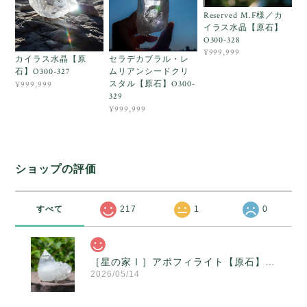
Reserved M.F様／カ
イラス水晶【原石】
O300-328
¥999,999
カイラス水晶【原
セラデカブラル・レ
石】O300-327
ムリアンシードクリ
スタル【原石】O300-
¥999,999
329
¥999,999
ショップの評価
すべて
217
1
0
［星の家Ⅰ］アポフィライト【原石】O300-314
2026/05/14