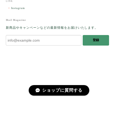
LINK
Instagram
レビューをありがとうございます。 ブレス
をあたたかく迎え入れてくださり とても嬉
Mail Magazine
しく思います。 この石のふわりとした光を
新商品やキャンペーンなどの最新情報をお届けいたします。
みたときに ふっと浮かんできたのが「ケサ
ランパサラン」でした。これからはT様の
登録
傍で そっと見守ってくれるのではないかな
と思っています✧˖°𓈒𓂃 ✧ 𓈒 𓏸 私も素敵な時
間を過ごさせていただき とても幸せでし
た。 またお会いできる日を楽しみにしてい
ます。 ありがとうございました。
［コンドルアゲート］天然イエロー／O200-601
ショップに質問する
2025/10/03
早かったです。 今、手に取りうっとりしながら書かせ
プライバシーポリシー
特定商取引法に基づく表記
会員規約
ていただいています。 深みある秋らしいお色、しか