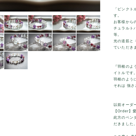
「ピンクト
す。
お客様から
チュラルト
等。
光の道筋と
ていただき
『羽根のよ
イトルです
羽根のように
それは 強
以前オーダ
【Order
此方のペン
だきました