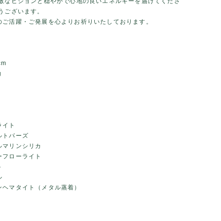
素敵なビジョンと穏やかで心地の良いエネルギーを届けてくださ
とうございます。
のご活躍・ご発展を心よりお祈りいたしております。
cm
g
ライト
ルトパーズ
ルマリンシリカ
ーフローライト
ト
ル
ンヘマタイト（メタル蒸着）