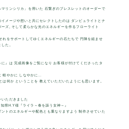
ルマリンシリカ」を用いた 石繋ぎのブレスレットのオーダーで
のイメージや想いと共にセレクトしたのは ダンビュライトとナ
パーズ, そして柔らかな光のエネルギーを作るフローライト
 それをサポートしてゆくエネルギーの石たちで 円陣を組ませ
ました。
うに』は 完成画像をご覧になり お客様が付けてくださったタ
。
 軽やかに しなやかに…
さとは何か ということを 教えていただいたようにも思います。
ーいただきました
】愛知県H.Y様『ライラ～春を謳う女神～』
ダントのエネルギーや配色とも重なりますよう 制作させていた
。