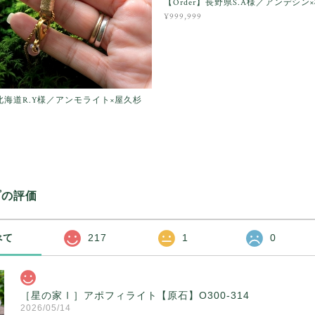
【Order】長野県S.A様／アンデシン
¥999,999
】北海道R.Y様／アンモライト×屋久杉
プの評価
べて
217
1
0
［星の家Ⅰ］アポフィライト【原石】O300-314
2026/05/14