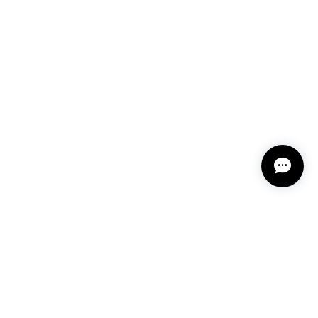
11-2
という言い伝えがあるケサランパサラン。とっても素
て楽しい時間を過ごしたいです。この度はありがとう
れてくださり とても嬉しく思います。 この石の
ランパサラン」でした。これからはT様の傍で そっ
 𓏸 私も素敵な時間を過ごさせていただき とても幸せ
とうございました。