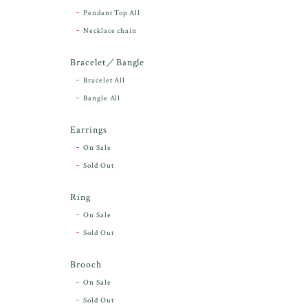
Pendant Top All
Necklace chain
Bracelet／Bangle
Bracelet All
Bangle All
Earrings
On Sale
Sold Out
Ring
On Sale
Sold Out
Brooch
On Sale
Sold Out