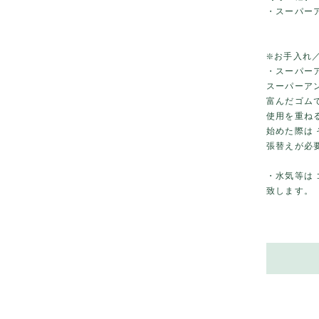
・スーパー
❇️お手入れ
・スーパー
スーパーア
富んだゴム
使用を重ね
始めた際は
張替えが必
・水気等は
致します。