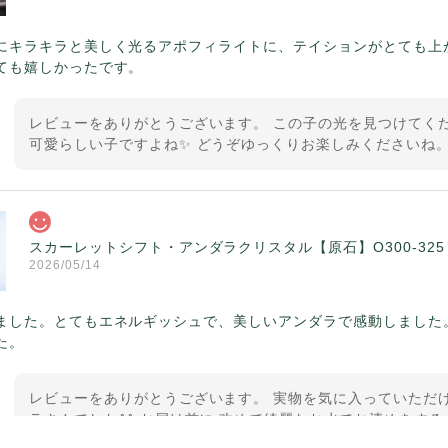
にキラキラと美しく光るアポフィライトに、テイションがとても上
ても嬉しかったです。
レビューをありがとうございます。 この子の光を見つけてくだ
可愛らしい子ですよね✨ どうぞゆっくりお楽しみくださいね。
スカーレットシフト・アンダラクリスタル【原石】O300-325
2026/05/14
ました。とてもエネルギッシュで、美しいアンダラで感動しました
た。
レビューをありがとうございます。 実物を気に入っていただけ
ラさんでした^^ お届け前に 改めて綺麗なお水でお清めをする
ていたのが印象的です☺️ こちらこそ この度は誠にありがと