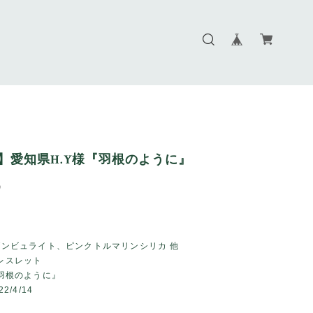
er】愛知県H.Y様『羽根のように』
9
：ダンビュライト、ピンクトルマリンシリカ 他
ブレスレット
：『羽根のように』
22/4/14