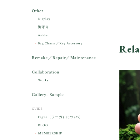
Other
Display
御守り
Anklet
Bag Charm／Key Accessory
Rela
Remake／Repair／Maintenance
Collaboration
Works
Gallery_ Sample
GUIDE
fugue（フーガ）について
BLOG
MEMBERSHIP