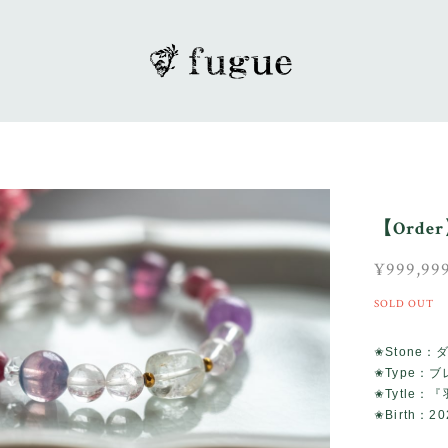
【Ord
¥999,99
SOLD OUT
✬Stone
✬Type：
✬Tytle
✬Birth：20