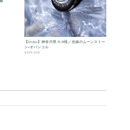
×椿
【Order】神奈川県 N.H様／光線のムーンストー
ン×オバンコル
¥999,999