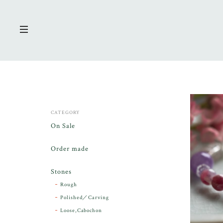
CATEGORY
On Sale
Order made
Stones
Rough
Polished／Carving
Loose,Cabochon