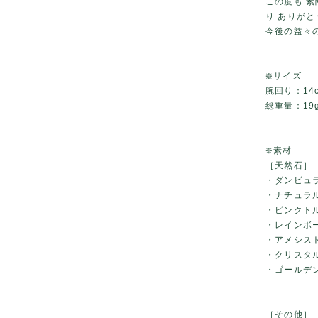
この度も 
り ありが
今後の益々
❇️サイズ
腕回り：14
総重量：19
❇️素材
［天然石］
・ダンビュ
・ナチュラ
・ピンクト
・レインボ
・アメシス
・クリスタ
・ゴールデ
［その他］