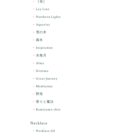
［花］
Ley Line
Northern Lights
Aquarius
雪の木
壽氷
Inspiration
水無月
Alma
Diotima
Great Journey
Meditation
野苺
香りと魔法
Kamiyama-shin
Necklace
Necklace All