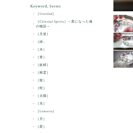
Keyword, Series
［Untitled］
［Celestial Spirits］～星になった魂
の物語～
［天使］
［緑」
［水］
［青］
［妖精］
［精霊］
［龍］
［蛇］
［太陽］
［光］
［Lemuria］
［月］
［星］