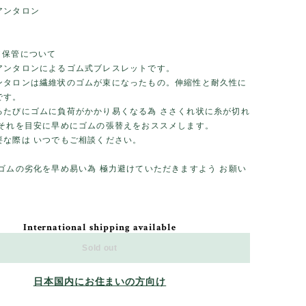
アンタロン
／保管について
アンタロンによるゴム式ブレスレットです。
ンタロンは繊維状のゴムが束になったもの。伸縮性と耐久性に
です。
るたびにゴムに負荷がかかり易くなる為 ささくれ状に糸が切れ
 それを目安に早めにゴムの張替えをおススメします。
要な際は いつでもご相談ください。
 ゴムの劣化を早め易い為 極力避けていただきますよう お願い
International shipping available
Sold out
日本国内にお住まいの方向け