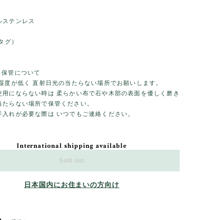
ルステンレス
（タグ）
／保管について
 湿度が低く 直射日光の当たらない場所でお願いします。
使用にならない時は 柔らかい布で石や木部の表面を優しく磨き
当たらない場所で保管ください。
手入れが必要な際は いつでもご連絡ください。
International shipping available
Sold out
日本国内にお住まいの方向け