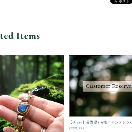
ted Items
【Order】長野県S.A様／アンデシン
¥999,999