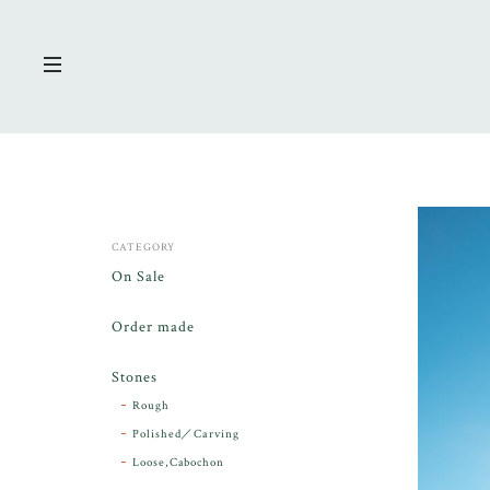
CATEGORY
On Sale
Order made
Stones
Rough
Polished／Carving
Loose,Cabochon