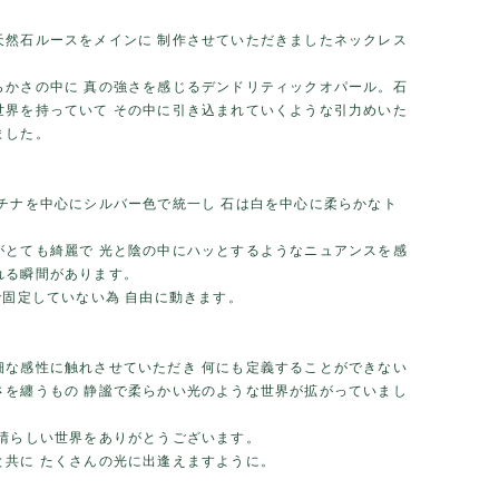
天然石ルースをメインに 制作させていただきましたネックレス
らかさの中に 真の強さを感じるデンドリティックオパール。石
世界を持っていて その中に引き込まれていくような引力めいた
ました。
ラチナを中心にシルバー色で統一し 石は白を中心に柔らかなト
がとても綺麗で 光と陰の中にハッとするようなニュアンスを感
れる瞬間があります。
で固定していない為 自由に動きます。
細な感性に触れさせていただき 何にも定義することができない
さを纏うもの 静謐で柔らかい光のような世界が拡がっていまし
素晴らしい世界をありがとうございます。
と共に たくさんの光に出逢えますように。