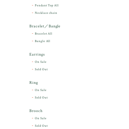
Pendant Top All
Necklace chain
Bracelet／Bangle
Bracelet All
Bangle All
Earrings
On Sale
Sold Out
Ring
On Sale
Sold Out
Brooch
On Sale
Sold Out