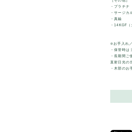
［その他］
・プラチナ
・サージカ
・真鍮
・14KGF
❇️お手入れ
・保管時は
・長期間ご
直射日光の
・木部のお