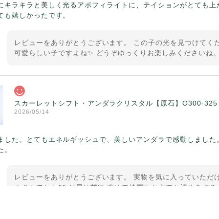
にキラキラと美しく光るアポフィライトに、テイションがとても上
ても嬉しかったです。
レビューをありがとうございます。 この子の光を見つけてくだ
可愛らしい子ですよね✨ どうぞゆっくりお楽しみくださいね。
スカーレットシフト・アンダラクリスタル【原石】O300-325
2026/05/14
ました。とてもエネルギッシュで、美しいアンダラで感動しました
た。
レビューをありがとうございます。 実物を気に入っていただけ
ラさんでした^^ お届け前に 改めて綺麗なお水でお清めをする
ていたのが印象的です☺️ こちらこそ この度は誠にありがと