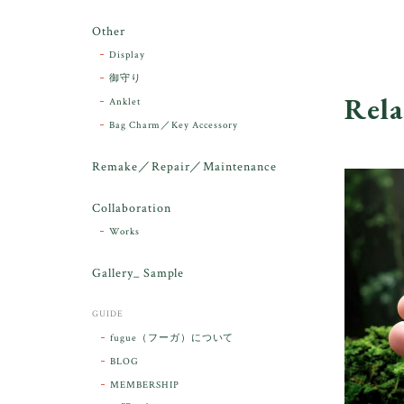
Other
Display
御守り
Rela
Anklet
Bag Charm／Key Accessory
Remake／Repair／Maintenance
Collaboration
Works
Gallery_ Sample
GUIDE
fugue（フーガ）について
BLOG
MEMBERSHIP