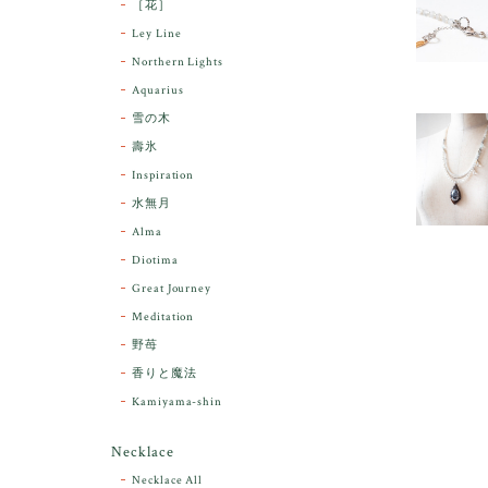
［花］
Ley Line
Northern Lights
Aquarius
雪の木
壽氷
Inspiration
水無月
Alma
Diotima
Great Journey
Meditation
野苺
香りと魔法
Kamiyama-shin
Necklace
Necklace All