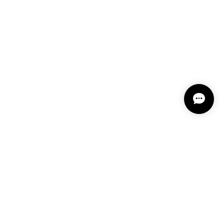
11-2
という言い伝えがあるケサランパサラン。とっても素
て楽しい時間を過ごしたいです。この度はありがとう
れてくださり とても嬉しく思います。 この石の
ランパサラン」でした。これからはT様の傍で そっ
 𓏸 私も素敵な時間を過ごさせていただき とても幸せ
とうございました。