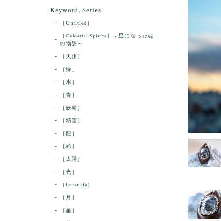
Keyword, Series
［Untitled］
［Celestial Spirits］～星になった魂
の物語～
［天使］
［緑」
［水］
［青］
［妖精］
［精霊］
［龍］
［蛇］
［太陽］
［光］
［Lemuria］
［月］
［星］