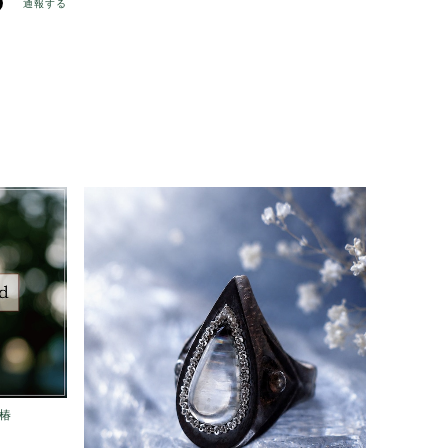
通報する
×椿