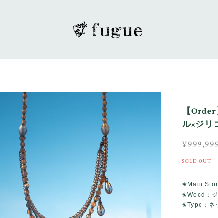
【Ord
ル×ジリ
¥999,99
SOLD OUT
✬Main 
✬Wood：
✬Type：