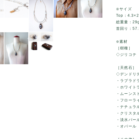
❇️サイズ
Top：4.3×2
総重量：29
首回り：57.
❇️素材
［樹種］
◇ジリコテ
［天然石］
◇デンドリ
・ラブラド
・ホワイト
・ムーンス
・フローラ
・ナチュラ
・クリスタ
・淡水パー
・オパール