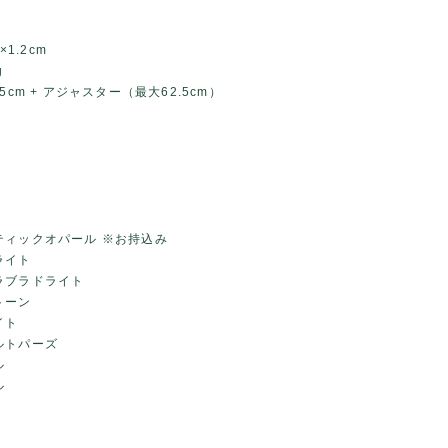
×1.2cm
g
5cm + アジャスター（最大62.5cm）
ティックオパール ※お持込み
ライト
ラブラドライト
トーン
イト
ルトパーズ
ル
ル