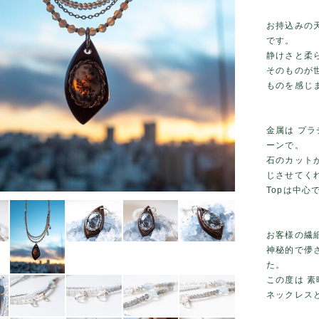
お持込みの
です。
静けさと柔
そのものが
ものを感じ
金属は プ
ーンで。
石のカット
じさせてく
Topは中心
お客様の繊
神秘的で儚
た。
この度は 
ネックレス