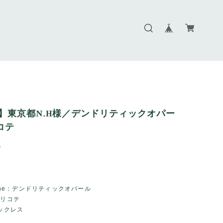
er】東京都N.H様／デンドリティックオパー
コテ
9
Stone：デンドリティックオパール
ジリコテ
ネックレス