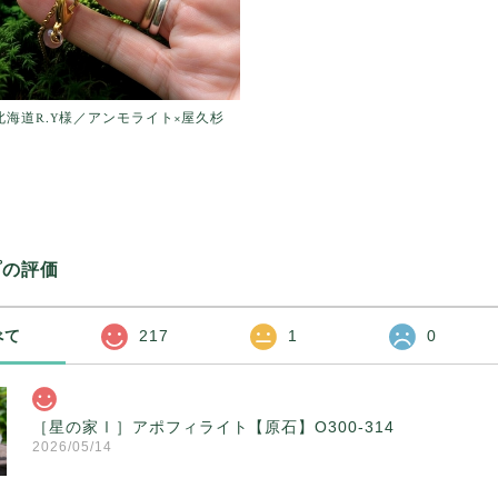
】北海道R.Y様／アンモライト×屋久杉
プの評価
べて
217
1
0
［星の家Ⅰ］アポフィライト【原石】O300-314
2026/05/14