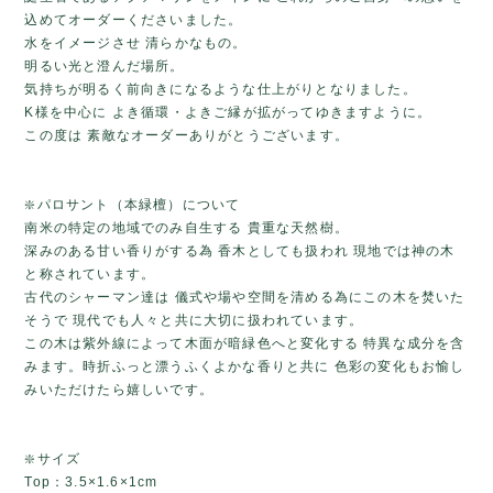
込めてオーダーくださいました。
水をイメージさせ 清らかなもの。
明るい光と澄んだ場所。
気持ちが明るく前向きになるような仕上がりとなりました。
K様を中心に よき循環・よきご縁が拡がってゆきますように。
この度は 素敵なオーダーありがとうございます。
❇️パロサント（本緑檀）について
南米の特定の地域でのみ自生する 貴重な天然樹。
深みのある甘い香りがする為 香木としても扱われ 現地では神の木
と称されています。
古代のシャーマン達は 儀式や場や空間を清める為にこの木を焚いた
そうで 現代でも人々と共に大切に扱われています。
この木は紫外線によって木面が暗緑色へと変化する 特異な成分を含
みます。時折ふっと漂うふくよかな香りと共に 色彩の変化もお愉し
みいただけたら嬉しいです。
❇️サイズ
Top：3.5×1.6×1cm