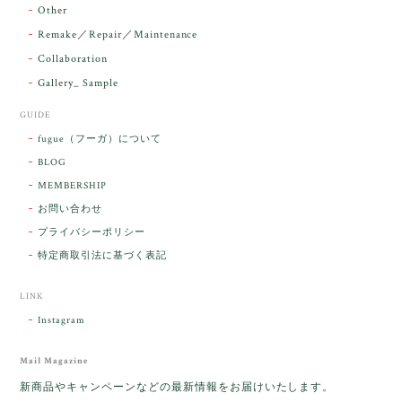
らりと輝いていたのが印象的です☺️ こちら
Other
こそ この度は誠にありがとうございまし
Remake／Repair／Maintenance
た。
Collaboration
Gallery_ Sample
GUIDE
【ケサランパサラン】ホワイトムーンストーン×パロサント／B211-2
fugue（フーガ）について
2026/03/06
BLOG
MEMBERSHIP
ラッピングから美しいお品が到着しました。「見つけ
お問い合わせ
た人に幸せが訪れる」という言い伝えがあるケサラン
プライバシーポリシー
パサラン。とっても素敵です。メッセージでは色々記
憶違いもありましたが、またいつかお会いして楽しい
特定商取引法に基づく表記
時間を過ごしたいです。この度はありがとうございま
した。
LINK
Instagram
レビューをありがとうございます。 ブレス
をあたたかく迎え入れてくださり とても嬉
Mail Magazine
しく思います。 この石のふわりとした光を
新商品やキャンペーンなどの最新情報をお届けいたします。
みたときに ふっと浮かんできたのが「ケサ