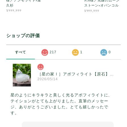
様／アンモライト×屋
N.H様／光線のムーン
久杉
ストーン×オバンコル
¥999,999
¥999,999
ショップの評価
すべて
217
1
0
［星の家Ⅰ］アポフィライト【原石】O300-314
2026/05/14
星のようにキラキラと美しく光るアポフィライトに、
テイションがとても上がりました。直筆のメッセー
ジ、ありがとうございました。とても嬉しかったで
す。