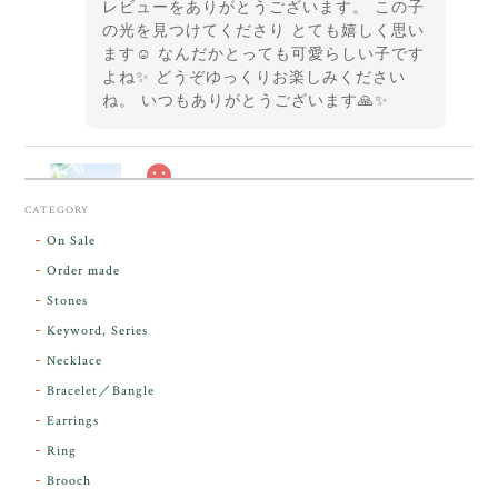
レビューをありがとうございます。 この子
の光を見つけてくださり とても嬉しく思い
ます☺️ なんだかとっても可愛らしい子です
よね✨ どうぞゆっくりお楽しみください
ね。 いつもありがとうございます🙏✨
スカーレットシフト・アンダラクリスタル【原石】O300-325
CATEGORY
2026/05/14
On Sale
Order made
昨日届きました。とてもエネルギッシュで、美しいア
Stones
ンダラで感動しました。素敵な箱と和紙で石を包んで
Keyword, Series
下さり、ありがとうございました。
Necklace
Bracelet／Bangle
レビューをありがとうございます。 実物を
気に入っていただけて とても嬉しく思いま
Earrings
す。 本当に 美しいアンダラさんでした^^
Ring
お届け前に 改めて綺麗なお水でお清めをす
Brooch
るのですが なんだか出発が嬉しそうで き