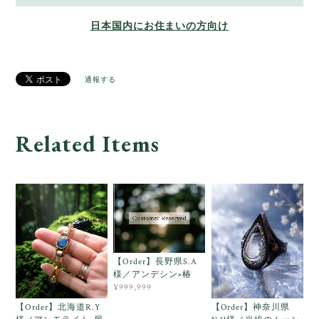
日本国内にお住まいの方向け
通報する
Related Items
【Order】長野県S.A
様／アンデシン×椿
¥999,999
【Order】北海道R.Y
【Order】神奈川県