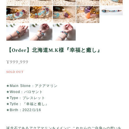
【Order】北海道M.K様『幸福と癒し』
¥999,999
SOLD OUT
✬Main Stone：アクアマリン
✬Wood：パロサント
✬Type：ブレスレット
✬Tytle：『幸福と癒し』
✬Birth：2022/1/16
誕生石であるアクアマリンをメインに これからのご自身への想いを