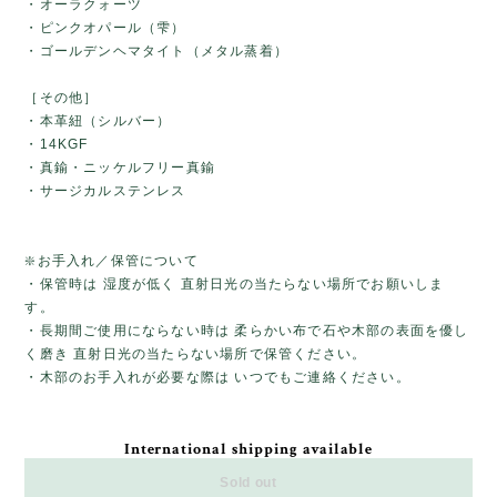
・オーラクォーツ
・ピンクオパール（雫）
・ゴールデンヘマタイト（メタル蒸着）
［その他］
・本革紐（シルバー）
・14KGF
・真鍮・ニッケルフリー真鍮
・サージカルステンレス
❇️お手入れ／保管について
・保管時は 湿度が低く 直射日光の当たらない場所でお願いしま
す。
・長期間ご使用にならない時は 柔らかい布で石や木部の表面を優し
く磨き 直射日光の当たらない場所で保管ください。
・木部のお手入れが必要な際は いつでもご連絡ください。
International shipping available
Sold out