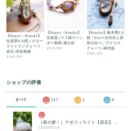
【Repair・Remake】
【Remake】栃木県S.K
【Repair・Remake】
北海道／T.T様ラベン
様『Nun〜古代木と原
佐賀県N.K様／クロー
ダー翡翠×屋久杉
初の水〜』アイリス
ライトインクォーツ
クォーツ×神代栃
¥999,999
原石×伊吹柏槇
¥999,999
¥999,999
ショップの評価
すべて
217
1
0
［星の家Ⅰ］アポフィライト【原石】O300-314
2026/05/14