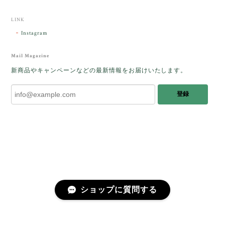
時間を過ごしたいです。この度はありがとうございま
した。
LINK
Instagram
レビューをありがとうございます。 ブレス
をあたたかく迎え入れてくださり とても嬉
Mail Magazine
しく思います。 この石のふわりとした光を
新商品やキャンペーンなどの最新情報をお届けいたします。
みたときに ふっと浮かんできたのが「ケサ
ランパサラン」でした。これからはT様の
登録
傍で そっと見守ってくれるのではないかな
と思っています✧˖°𓈒𓂃 ✧ 𓈒 𓏸 私も素敵な時
間を過ごさせていただき とても幸せでし
た。 またお会いできる日を楽しみにしてい
ます。 ありがとうございました。
［コンドルアゲート］天然イエロー／O200-601
ショップに質問する
2025/10/03
早かったです。 今、手に取りうっとりしながら書かせ