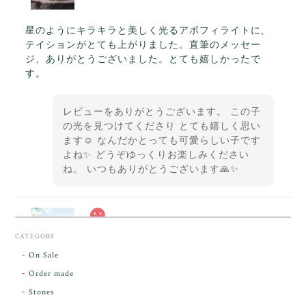
星のようにキラキラと美しく光るアポフィライトに、
テイションがとても上がりました。直筆のメッセー
ジ、ありがとうございました。とても嬉しかったで
す。
レビューをありがとうございます。 この子
の光を見つけてくださり とても嬉しく思い
ます☺️ なんだかとっても可愛らしい子です
よね✨ どうぞゆっくりお楽しみください
ね。 いつもありがとうございます🙏✨
スカーレットシフト・アンダラクリスタル【原石】O300-325
CATEGORY
2026/05/14
On Sale
Order made
昨日届きました。とてもエネルギッシュで、美しいア
Stones
ンダラで感動しました。素敵な箱と和紙で石を包んで