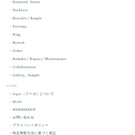
Keyword, Series
下さり、ありがとうございました。
Necklace
Bracelet／Bangle
レビューをありがとうございます。 実物を
気に入っていただけて とても嬉しく思いま
Earrings
す。 本当に 美しいアンダラさんでした^^
Ring
お届け前に 改めて綺麗なお水でお清めをす
Brooch
るのですが なんだか出発が嬉しそうで き
らりと輝いていたのが印象的です☺️ こちら
Other
こそ この度は誠にありがとうございまし
Remake／Repair／Maintenance
た。
Collaboration
Gallery_ Sample
GUIDE
【ケサランパサラン】ホワイトムーンストーン×パロサント／B211-2
fugue（フーガ）について
2026/03/06
BLOG
MEMBERSHIP
ラッピングから美しいお品が到着しました。「見つけ
お問い合わせ
た人に幸せが訪れる」という言い伝えがあるケサラン
プライバシーポリシー
パサラン。とっても素敵です。メッセージでは色々記
憶違いもありましたが、またいつかお会いして楽しい
特定商取引法に基づく表記