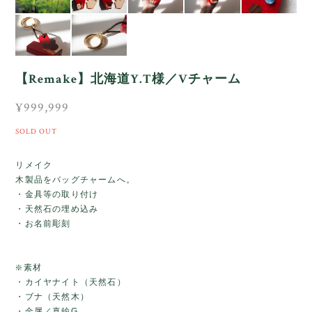
【Remake】北海道Y.T様／Vチャーム
¥999,999
SOLD OUT
リメイク
木製品をバッグチャームへ。
・金具等の取り付け
・天然石の埋め込み
・お名前彫刻
❇️素材
・カイヤナイト（天然石）
・ブナ（天然木）
・金属／真鍮G