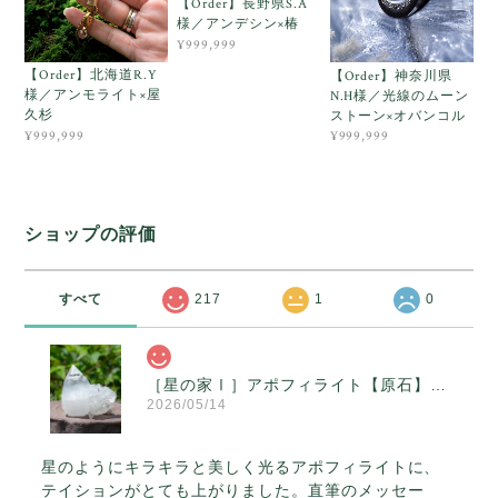
【Order】長野県S.A
様／アンデシン×椿
¥999,999
【Order】北海道R.Y
【Order】神奈川県
様／アンモライト×屋
N.H様／光線のムーン
久杉
ストーン×オバンコル
¥999,999
¥999,999
ショップの評価
すべて
217
1
0
［星の家Ⅰ］アポフィライト【原石】O300-314
2026/05/14
星のようにキラキラと美しく光るアポフィライトに、
テイションがとても上がりました。直筆のメッセー