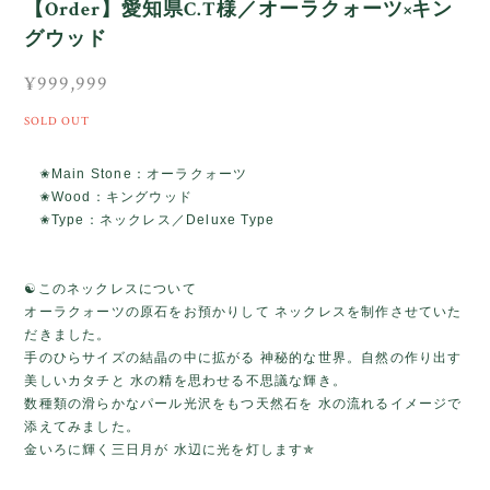
【Order】愛知県C.T様／オーラクォーツ×キン
グウッド
¥999,999
SOLD OUT
✬Main Stone：オーラクォーツ
✬Wood：キングウッド
✬Type：ネックレス／Deluxe Type
☯️このネックレスについて
オーラクォーツの原石をお預かりして ネックレスを制作させていた
だきました。
手のひらサイズの結晶の中に拡がる 神秘的な世界。自然の作り出す
美しいカタチと 水の精を思わせる不思議な輝き。
数種類の滑らかなパール光沢をもつ天然石を 水の流れるイメージで
添えてみました。
金いろに輝く三日月が 水辺に光を灯します✯