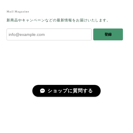
レビューをありがとうございます。 ブレス
をあたたかく迎え入れてくださり とても嬉
Mail Magazine
しく思います。 この石のふわりとした光を
新商品やキャンペーンなどの最新情報をお届けいたします。
みたときに ふっと浮かんできたのが「ケサ
ランパサラン」でした。これからはT様の
登録
傍で そっと見守ってくれるのではないかな
と思っています✧˖°𓈒𓂃 ✧ 𓈒 𓏸 私も素敵な時
間を過ごさせていただき とても幸せでし
た。 またお会いできる日を楽しみにしてい
ます。 ありがとうございました。
［コンドルアゲート］天然イエロー／O200-601
ショップに質問する
2025/10/03
早かったです。 今、手に取りうっとりしながら書かせ
プライバシーポリシー
特定商取引法に基づく表記
会員規約
ていただいています。 深みある秋らしいお色、しか
も、石の真ん中にSの逆向きの透明部分がありますね。
この一筋が、とても効果的で、石に動きや爽やかさを