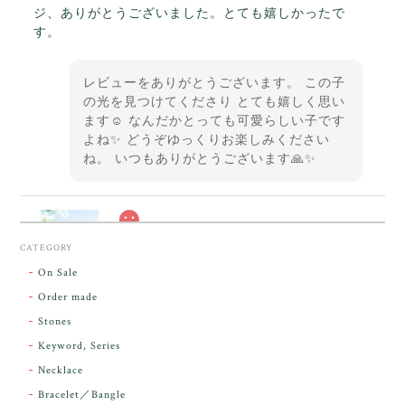
ジ、ありがとうございました。とても嬉しかったで
す。
レビューをありがとうございます。 この子
の光を見つけてくださり とても嬉しく思い
ます☺️ なんだかとっても可愛らしい子です
よね✨ どうぞゆっくりお楽しみください
ね。 いつもありがとうございます🙏✨
スカーレットシフト・アンダラクリスタル【原石】O300-325
CATEGORY
2026/05/14
On Sale
Order made
昨日届きました。とてもエネルギッシュで、美しいア
Stones
ンダラで感動しました。素敵な箱と和紙で石を包んで
Keyword, Series
下さり、ありがとうございました。
Necklace
Bracelet／Bangle
レビューをありがとうございます。 実物を