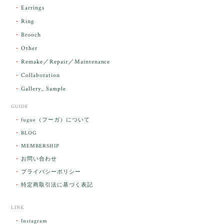
気に入っていただけて とても嬉しく思いま
Earrings
す。 本当に 美しいアンダラさんでした^^
Ring
お届け前に 改めて綺麗なお水でお清めをす
Brooch
るのですが なんだか出発が嬉しそうで き
らりと輝いていたのが印象的です☺️ こちら
Other
こそ この度は誠にありがとうございまし
Remake／Repair／Maintenance
た。
Collaboration
Gallery_ Sample
GUIDE
【ケサランパサラン】ホワイトムーンストーン×パロサント／B211-2
fugue（フーガ）について
2026/03/06
BLOG
MEMBERSHIP
ラッピングから美しいお品が到着しました。「見つけ
お問い合わせ
た人に幸せが訪れる」という言い伝えがあるケサラン
プライバシーポリシー
パサラン。とっても素敵です。メッセージでは色々記
憶違いもありましたが、またいつかお会いして楽しい
特定商取引法に基づく表記
時間を過ごしたいです。この度はありがとうございま
した。
LINK
Instagram