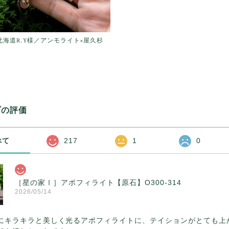
】北海道R.Y様／アンモライト×屋久杉
プの評価
べて
217
1
0
［星の家Ⅰ］アポフィライト【原石】O300-314
2026/05/14
にキラキラと美しく光るアポフィライトに、テイションがとても上