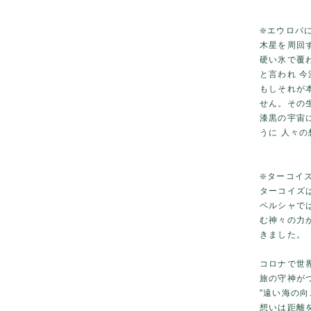
❇️エウロパ
木星を周回す
硬い氷で覆
と言われ 
もしそれが
せん。その
漆黒の宇宙
うに 人々
❇️ターコイ
ターコイズ
ペルシャで
む神々の力
きました。
コロナで世
旅の守神が
"遠い海の向
想いは距離を