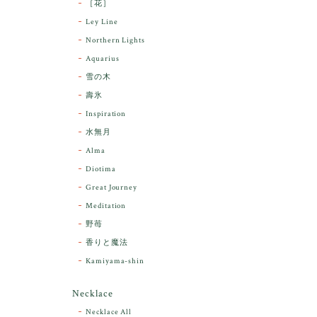
［花］
Ley Line
Northern Lights
Aquarius
雪の木
壽氷
Inspiration
水無月
Alma
Diotima
Great Journey
Meditation
野苺
香りと魔法
Kamiyama-shin
Necklace
Necklace All