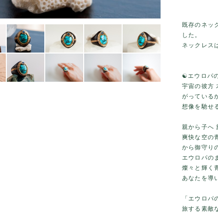
既存のネッ
した。
ネックレスは
☯️エウロパ
宇宙の彼方
がっている
想像を馳せ
親から子へ 
爽快な空の
から御守り
エウロパの
燦々と輝く
あなたを導
「エウロパ
旅する素敵