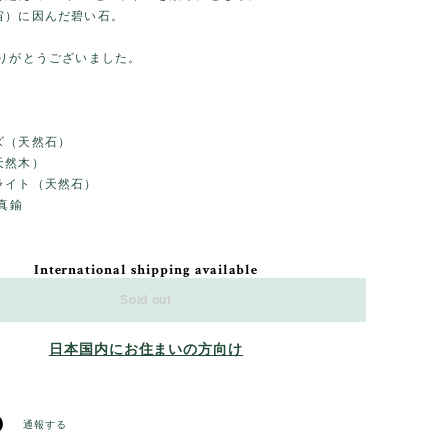
宙）に因んだ碧い石。
ありがとうございました。
ズ（天然石）
天然木）
ライト（天然石）
、真鍮
International shipping available
Sold out
日本国内にお住まいの方向け
通報する