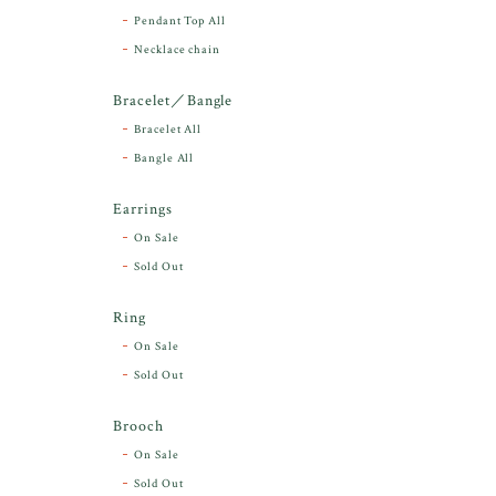
Pendant Top All
Necklace chain
Bracelet／Bangle
Bracelet All
Bangle All
Earrings
On Sale
Sold Out
Ring
On Sale
Sold Out
Brooch
On Sale
Sold Out