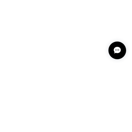
11-2
という言い伝えがあるケサランパサラン。とっても素
て楽しい時間を過ごしたいです。この度はありがとう
れてくださり とても嬉しく思います。 この石の
ランパサラン」でした。これからはT様の傍で そっ
 𓏸 私も素敵な時間を過ごさせていただき とても幸せ
とうございました。
 深みある秋らしいお色、しかも、石の真ん中にSの逆
プライバシーポリシー
特定商取引法に基づく表記
会員規約