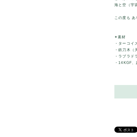
海と空（宇
この度も 
✴素材
・ターコイ
・鉄刀木（
・ラブラド
・14KGF