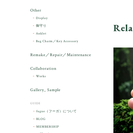
Other
Display
Rela
御守り
Anklet
Bag Charm／Key Accessory
Remake／Repair／Maintenance
Collaboration
Works
Gallery_ Sample
GUIDE
fugue（フーガ）について
BLOG
MEMBERSHIP