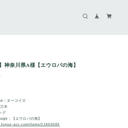
er】神奈川県A様【エウロパの海】
9
tone：ターコイズ
鉄刀木
ング
 Image：【エウロパの海】
w.fugue-acc.com/items/21603085