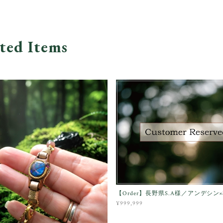
ted Items
【Order】長野県S.A様／アンデシン
¥999,999