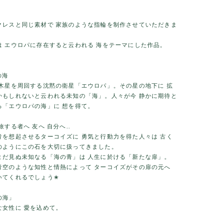
クレスと同じ素材で 家族のような指輪を制作させていただきま
 エウロパ に存在すると云われる 海をテーマにした作品。
の海
 木星を周回する沈黙の衛星「エウロパ」。その星の地下に 拡
かもしれないと云われる未知の「海」。人々が今 静かに期待と
る「エウロパの海」に 想を得て。
旅する者へ 友へ 自分へ..
青を想起させるターコイズに 勇気と行動力を得た人々は 古く
のようにこの石を大切に扱ってきました。
まだ見ぬ未知なる「海の青」は 人生に於ける「新たな扉」。
青空のような知性と情熱によって ターコイズがその扉の元へ
いてくれるでしょう✬
の海」
な女性に 愛を込めて。