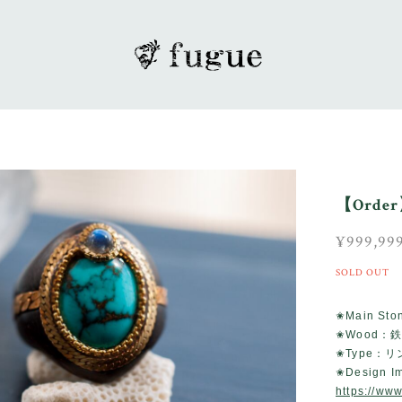
【Ord
¥999,99
SOLD OUT
✬Main S
✬Wood：
✬Type：リ
✬Design
https://ww