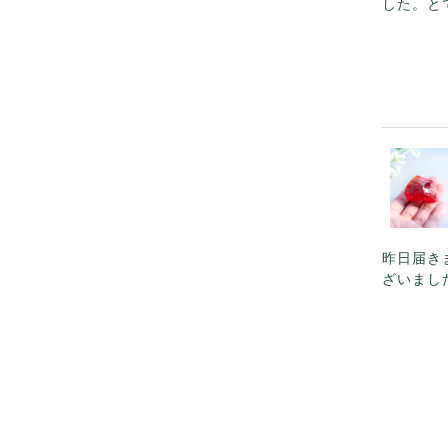
した。と
昨日届き
ざいまし