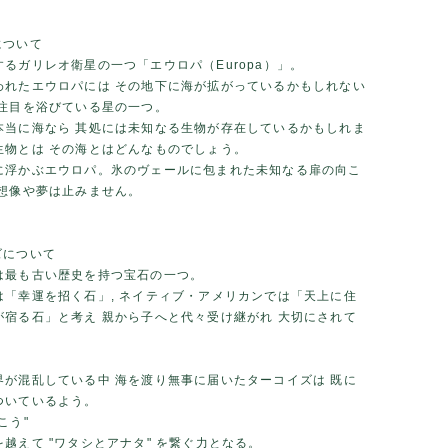
について
るガリレオ衛星の一つ「エウロパ（Europa）」。
われたエウロパには その地下に海が拡がっているかもしれない
今注目を浴びている星の一つ。
本当に海なら 其処には未知なる生物が存在しているかもしれま
生物とは その海とはどんなものでしょう。
に浮かぶエウロパ。氷のヴェールに包まれた未知なる扉の向こ
の想像や夢は止みません。
ズについて
は最も古い歴史を持つ宝石の一つ。
は「幸運を招く石」, ネイティブ・アメリカンでは「天上に住
が宿る石」と考え 親から子へと代々受け継がれ 大切にされて
界が混乱している中 海を渡り無事に届いたターコイズは 既に
ついているよう。
こう"
越えて "ワタシとアナタ" を繋ぐ力となる。