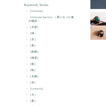
Keyword, Series
［Untitled］
［Celestial Spirits］～星になった魂
の物語～
［天使］
［緑」
［水］
［青］
［妖精］
［精霊］
［龍］
［蛇］
［太陽］
［光］
［Lemuria］
［月］
［星］