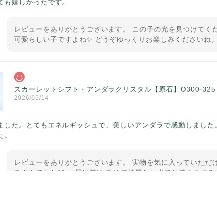
ても嬉しかったです。
レビューをありがとうございます。 この子の光を見つけてくだ
可愛らしい子ですよね✨ どうぞゆっくりお楽しみくださいね。
スカーレットシフト・アンダラクリスタル【原石】O300-325
2026/05/14
ました。とてもエネルギッシュで、美しいアンダラで感動しました
た。
レビューをありがとうございます。 実物を気に入っていただけ
ラさんでした^^ お届け前に 改めて綺麗なお水でお清めをする
ていたのが印象的です☺️ こちらこそ この度は誠にありがと