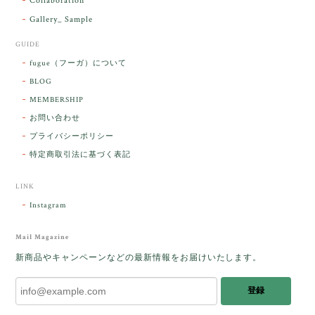
Collaboration
Gallery_ Sample
GUIDE
【ケサランパサラン】ホワイトムーンストーン×パロサント／B211-2
fugue（フーガ）について
2026/03/06
BLOG
MEMBERSHIP
ラッピングから美しいお品が到着しました。「見つけ
お問い合わせ
た人に幸せが訪れる」という言い伝えがあるケサラン
プライバシーポリシー
パサラン。とっても素敵です。メッセージでは色々記
憶違いもありましたが、またいつかお会いして楽しい
特定商取引法に基づく表記
時間を過ごしたいです。この度はありがとうございま
した。
LINK
Instagram
レビューをありがとうございます。 ブレス
をあたたかく迎え入れてくださり とても嬉
Mail Magazine
しく思います。 この石のふわりとした光を
新商品やキャンペーンなどの最新情報をお届けいたします。
みたときに ふっと浮かんできたのが「ケサ
ランパサラン」でした。これからはT様の
登録
傍で そっと見守ってくれるのではないかな
と思っています✧˖°𓈒𓂃 ✧ 𓈒 𓏸 私も素敵な時