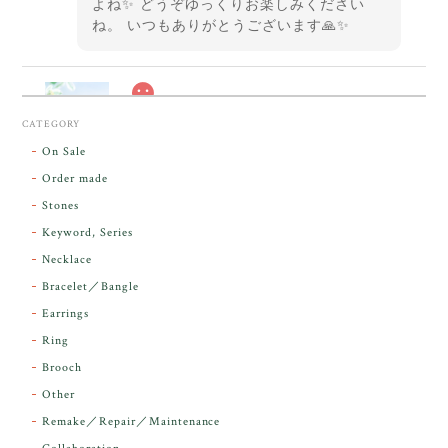
よね✨ どうぞゆっくりお楽しみください
ね。 いつもありがとうございます🙏✨
スカーレットシフト・アンダラクリスタル【原石】O300-325
CATEGORY
2026/05/14
On Sale
Order made
昨日届きました。とてもエネルギッシュで、美しいア
Stones
ンダラで感動しました。素敵な箱と和紙で石を包んで
Keyword, Series
下さり、ありがとうございました。
Necklace
Bracelet／Bangle
レビューをありがとうございます。 実物を
気に入っていただけて とても嬉しく思いま
Earrings
す。 本当に 美しいアンダラさんでした^^
Ring
お届け前に 改めて綺麗なお水でお清めをす
Brooch
るのですが なんだか出発が嬉しそうで き
らりと輝いていたのが印象的です☺️ こちら
Other
こそ この度は誠にありがとうございまし
Remake／Repair／Maintenance
た。