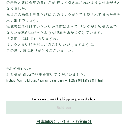
の基盤と共に金星の豊かさが 程よく引き出されたような仕上がりと
なりました。
私はこの画像を見るたびに このリングがとても愛されて育った事を
思い出すでしょう。
完成後に名付けていただいた名前によって リングがお客様の元で
なんだか格が上がったような印象を密かに受けています。
「名前」には 力がありますね。
リングと良い時を沢山お過ごしいただけますように。
この度も 誠にありがとうございました。
⭐️お客様Blog⭐️
お客様が Blogで記事を書いてくださいました。
https://ameblo.jp/harunesu/entry-12580918838.html
International shipping available
Sold out
日本国内にお住まいの方向け