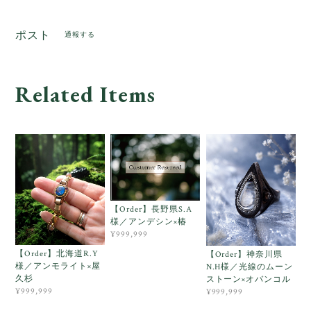
ポスト
通報する
Related Items
【Order】長野県S.A
様／アンデシン×椿
¥999,999
【Order】北海道R.Y
【Order】神奈川県
様／アンモライト×屋
N.H様／光線のムーン
久杉
ストーン×オバンコル
¥999,999
¥999,999