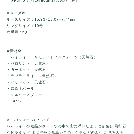
✬Name：『Abundantiaの天地宝殿』
✿サイズ✿
ルースサイズ：15.93×11.07×7.74mm
リングサイズ：10号
総重量：6g
✿素材✿
・パイライト・リモナイトインクォーツ（天然石）
・パロサント（天然木）
・ガーネット（天然石）
・ラブラドライト（天然石）
・ペリドット（天然石）
・京都オパール
・シルバースプレー
・14KGF
✴️このクォーツについて
パイライトの結晶がクォーツの中で宙に浮いたように存在し 飛行石
やピラミッド 水に浮かぶ孤島や星のカケラなどのように 見る人を