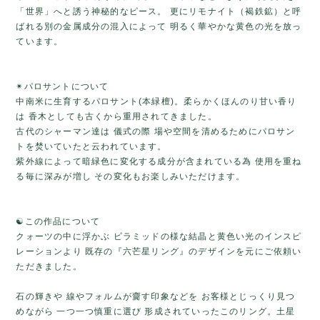
「世界」へと誘う神秘的なピース。 更にリモナイト（褐鉄鉱）と呼
ばれる別の金属成分の混入によって 明るく華やかな黄色の光を放っ
ています。
✴パロサントについて
中南米に生育するパロサント(本緑檀)。柔らかくほんのり甘い香り
は 香木としても古くから重用されてきました。
古代のシャーマン達は 儀式の際 場や空間を清めるためにパロサン
トを焚いていたと云われています。
紫外線によって暗緑色に変化する成分が含まれている為 使用を重ね
る毎に深みが増し その変化もお楽しみいただけます。
☯️この作品について
クォーツの中に浮かぶ ピラミッドの様な結晶と黄色い光のインスピ
レーションより 既存の『六芒星リング』のデザインを元にご依頼い
ただきました。
石の輝きや 線やフォルムが齎す印象などを お客様とじっくり見つ
めながら 一つ一つ慎重に選び 形成されていったこのリング。土星