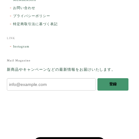
ラッピングから美しいお品が到着しました。「見つけ
お問い合わせ
た人に幸せが訪れる」という言い伝えがあるケサラン
プライバシーポリシー
パサラン。とっても素敵です。メッセージでは色々記
憶違いもありましたが、またいつかお会いして楽しい
特定商取引法に基づく表記
時間を過ごしたいです。この度はありがとうございま
した。
LINK
Instagram
レビューをありがとうございます。 ブレス
をあたたかく迎え入れてくださり とても嬉
Mail Magazine
しく思います。 この石のふわりとした光を
新商品やキャンペーンなどの最新情報をお届けいたします。
みたときに ふっと浮かんできたのが「ケサ
ランパサラン」でした。これからはT様の
登録
傍で そっと見守ってくれるのではないかな
と思っています✧˖°𓈒𓂃 ✧ 𓈒 𓏸 私も素敵な時
間を過ごさせていただき とても幸せでし
た。 またお会いできる日を楽しみにしてい
ます。 ありがとうございました。