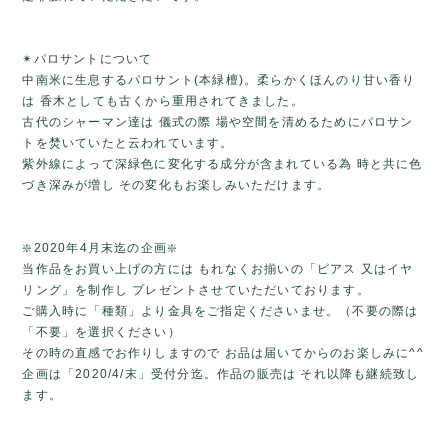
✴パロサントについて
中南米に生息するパロサント(本緑檀)。柔らかくほんのり甘い香り
は 香木としても古くから重用されてきました。
古代のシャーマン達は 儀式の際 場や空間を清めるためにパロサン
トを焚いていたと云われています。
紫外線によって深緑色に変化する成分が含まれている為 時と共に色
づき深みが増し その変化もお楽しみいただけます。
❇️2020年4月末迄の企画❇️
当作品をお買い上げの方には もれなくお揃いの「ピアス 又はイヤ
リング」を制作し プレゼントさせていただいております。
ご購入時に「種類」より金具をご指定くださいませ。（不要の際は
「不要」を選択ください）
その時の直感でお作りしますので お品は届いてからのお楽しみに^^
企画は「2020/4/末」受付分迄。作品の販売は それ以降も継続致し
ます。