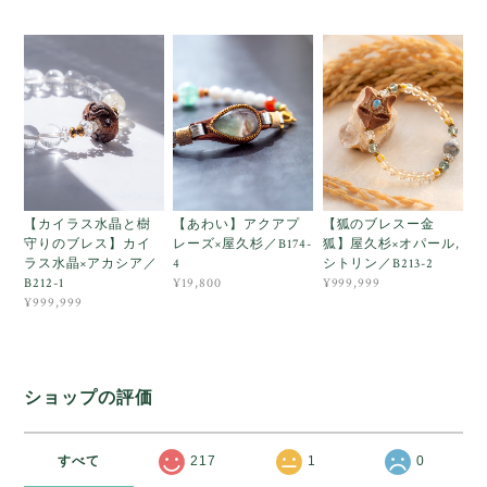
【カイラス水晶と樹
【あわい】アクアプ
【狐のブレスー金
守りのブレス】カイ
レーズ×屋久杉／B174-
狐】屋久杉×オパール,
ラス水晶×アカシア／
4
シトリン／B213-2
B212-1
¥19,800
¥999,999
¥999,999
ショップの評価
すべて
217
1
0