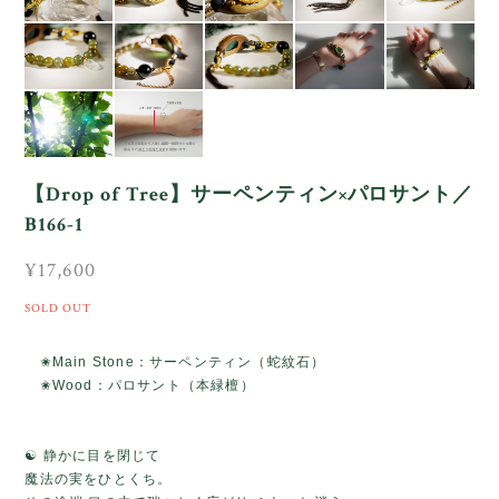
【Drop of Tree】サーペンティン×パロサント／
B166-1
¥17,600
SOLD OUT
✬Main Stone：サーペンティン（蛇紋石）
✬Wood：パロサント（本緑檀）
☯️ 静かに目を閉じて
魔法の実をひとくち。