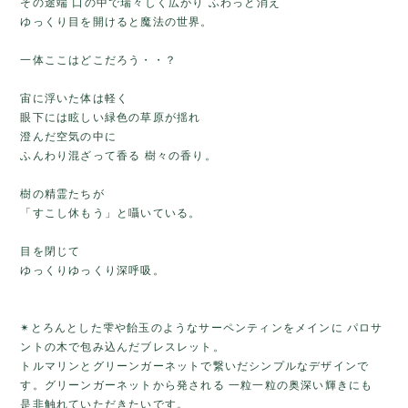
その途端 口の中で瑞々しく広がり ふわっと消え
ゆっくり目を開けると魔法の世界。
一体ここはどこだろう・・？
宙に浮いた体は軽く
眼下には眩しい緑色の草原が揺れ
澄んだ空気の中に
ふんわり混ざって香る 樹々の香り。
樹の精霊たちが
「すこし休もう」と囁いている。
目を閉じて
ゆっくりゆっくり深呼吸。
✴とろんとした雫や飴玉のようなサーペンティンをメインに パロサ
ントの木で包み込んだブレスレット。
トルマリンとグリーンガーネットで繋いだシンプルなデザインで
す。グリーンガーネットから発される 一粒一粒の奥深い輝きにも
是非触れていただきたいです。