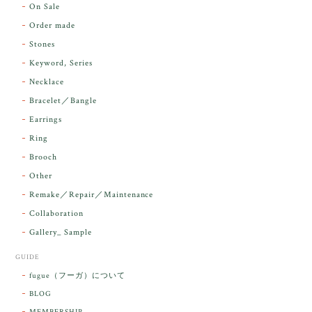
On Sale
Order made
昨日届きました。とてもエネルギッシュで、美しいア
Stones
ンダラで感動しました。素敵な箱と和紙で石を包んで
Keyword, Series
下さり、ありがとうございました。
Necklace
Bracelet／Bangle
レビューをありがとうございます。 実物を
気に入っていただけて とても嬉しく思いま
Earrings
す。 本当に 美しいアンダラさんでした^^
Ring
お届け前に 改めて綺麗なお水でお清めをす
Brooch
るのですが なんだか出発が嬉しそうで き
らりと輝いていたのが印象的です☺️ こちら
Other
こそ この度は誠にありがとうございまし
Remake／Repair／Maintenance
た。
Collaboration
Gallery_ Sample
GUIDE
【ケサランパサラン】ホワイトムーンストーン×パロサント／B211-2
fugue（フーガ）について
2026/03/06
BLOG
MEMBERSHIP