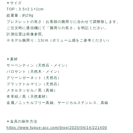
✴サイズ
TOP：3.5×2.1×1cm
総重量：約29g
ブレスレットの長さ：お客様の腕周りに合わせて調整致します。
ご注文時に通信欄にて「腕周りの長さ」を明記ください。
計測位置は画像参照。
※モデル腕周り：13cm（ボリューム感をご参考ください）
✴素材
サーペンティン（天然石・メイン）
パロサント（天然木・メイン）
グリーンガーネット（天然石）
ブラックトルマリン（天然石）
メタルタッセル／黒（真鍮）
本革紐／黒（天然素材）
金属／ニッケルフリー真鍮、サージカルステンレス、真鍮
✴金具の操作方法
https://www.fugue-acc.com/blog/2020/04/14/221400