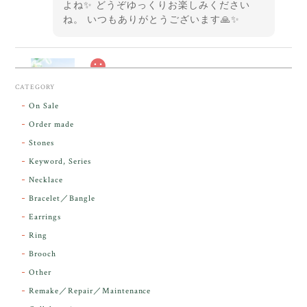
よね✨ どうぞゆっくりお楽しみください
ね。 いつもありがとうございます🙏✨
スカーレットシフト・アンダラクリスタル【原石】O300-325
CATEGORY
2026/05/14
On Sale
Order made
昨日届きました。とてもエネルギッシュで、美しいア
Stones
ンダラで感動しました。素敵な箱と和紙で石を包んで
Keyword, Series
下さり、ありがとうございました。
Necklace
Bracelet／Bangle
レビューをありがとうございます。 実物を
気に入っていただけて とても嬉しく思いま
Earrings
す。 本当に 美しいアンダラさんでした^^
Ring
お届け前に 改めて綺麗なお水でお清めをす
Brooch
るのですが なんだか出発が嬉しそうで き
らりと輝いていたのが印象的です☺️ こちら
Other
こそ この度は誠にありがとうございまし
Remake／Repair／Maintenance
た。