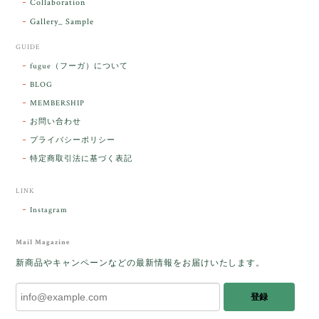
Collaboration
Gallery_ Sample
GUIDE
【ケサランパサラン】ホワイトムーンストーン×パロサント／B211-2
fugue（フーガ）について
2026/03/06
BLOG
MEMBERSHIP
ラッピングから美しいお品が到着しました。「見つけ
お問い合わせ
た人に幸せが訪れる」という言い伝えがあるケサラン
プライバシーポリシー
パサラン。とっても素敵です。メッセージでは色々記
憶違いもありましたが、またいつかお会いして楽しい
特定商取引法に基づく表記
時間を過ごしたいです。この度はありがとうございま
した。
LINK
Instagram
レビューをありがとうございます。 ブレス
をあたたかく迎え入れてくださり とても嬉
Mail Magazine
しく思います。 この石のふわりとした光を
新商品やキャンペーンなどの最新情報をお届けいたします。
みたときに ふっと浮かんできたのが「ケサ
ランパサラン」でした。これからはT様の
登録
傍で そっと見守ってくれるのではないかな
と思っています✧˖°𓈒𓂃 ✧ 𓈒 𓏸 私も素敵な時