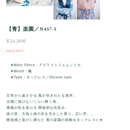
【青】楽園／N457-5
¥26,000
SOLD OUT
✬Main Stone：アズライトジェムシリカ
✬Wood：楓
✬Type：ネックレス／Deluxe type
日常から遠ざかる 風が吹きわたる海岸。
太陽に負けないくらい輝く海。
潮風が吹き抜ける 開放的な街並み。
波の音。大地と緑の生き生きした香り。広い空。。
開放感と喜びに満ちた 青の楽園の鼓動をネックレスに✬