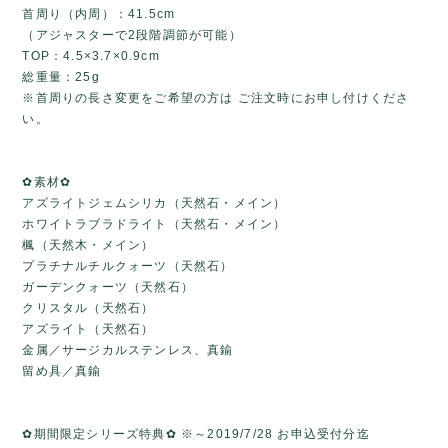
首周り（内周）：41.5cm
（アジャスターで2段階調節が可能）
TOP：4.5×3.7×0.9cm
総重量：25g
※首周りの長さ変更をご希望の方は ご注文時にお申し付けくださ
い。
✿素材✿
アズライトジェムシリカ（天然石・メイン）
ホワイトラブラドライト（天然石・メイン）
楓（天然木・メイン）
プラチナルチルクォーツ（天然石）
ガーデンクォーツ（天然石）
クリスタル（天然石）
アズライト（天然石）
金属／サージカルステンレス、真鍮
留め具／真鍮
✿期間限定シリーズ特典✿ ※～2019/7/28 お申込受付分迄