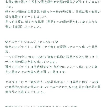
太陽の光を浴びて 多彩な青を輝かせた海の様なアズライトジェムシ
リカ。
軽やかで開放的な雰囲気を纏った一粒の天然石に 五感に響く楽園の
様な風景をイメージしました。
見つめる度に 鮮やかな風景（世界）への扉が開かれてゆくような
青の【楽園】ネックレス。
✿アズライトジェムシリカについて✿
藍色のアズライトに 石英（ケイ素）が浸透しクォーツ化した天然
石。
一つの石の中に 青を生みだす複数の鉱物と石英とが入り混じり モ
ザイク画の様な色彩を成しています。
通常のアズライトは不透明ですが 部分的にクォーツ化している為
光に翳すとその部分が透き通って見えます。
アズライトにケイ素が混入し 結晶化することは非常に稀で この様
な奇跡的な自然の営みによって生み出されたものは 正に自然界の芸
術作品とも言えるでしょう。