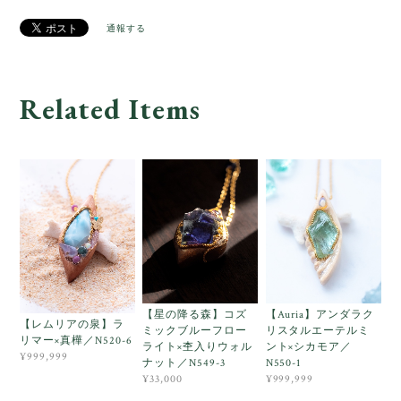
通報する
Related Items
【星の降る森】コズ
【Auria】アンダラク
【レムリアの泉】ラ
ミックブルーフロー
リスタルエーテルミ
リマー×真樺／N520-6
ライト×杢入りウォル
ント×シカモア／
¥999,999
ナット／N549-3
N550-1
¥33,000
¥999,999