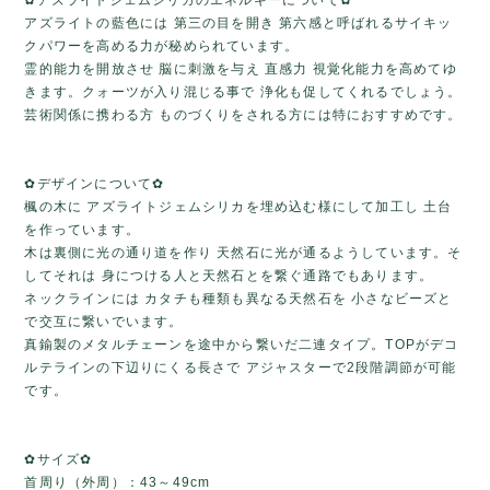
✿アズライトジェムシリカのエネルギーについて✿
アズライトの藍色には 第三の目を開き 第六感と呼ばれるサイキッ
クパワーを高める力が秘められています。
霊的能力を開放させ 脳に刺激を与え 直感力 視覚化能力を高めてゆ
きます。クォーツが入り混じる事で 浄化も促してくれるでしょう。
芸術関係に携わる方 ものづくりをされる方には特におすすめです。
✿デザインについて✿
楓の木に アズライトジェムシリカを埋め込む様にして加工し 土台
を作っています。
木は裏側に光の通り道を作り 天然石に光が通るようしています。そ
してそれは 身につける人と天然石とを繋ぐ通路でもあります。
ネックラインには カタチも種類も異なる天然石を 小さなビーズと
で交互に繋いでいます。
真鍮製のメタルチェーンを途中から繋いだ二連タイプ。TOPがデコ
ルテラインの下辺りにくる長さで アジャスターで2段階調節が可能
です。
✿サイズ✿
首周り（外周）：43～49cm