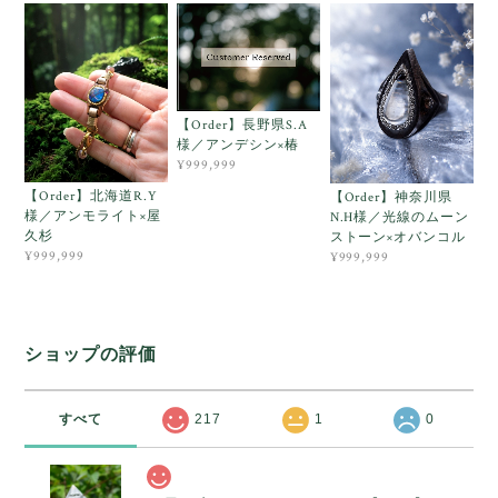
【Order】長野県S.A
様／アンデシン×椿
¥999,999
【Order】北海道R.Y
【Order】神奈川県
様／アンモライト×屋
N.H様／光線のムーン
久杉
ストーン×オバンコル
¥999,999
¥999,999
ショップの評価
すべて
217
1
0