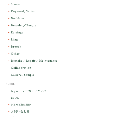
昨日届きました。とてもエネルギッシュで、美しいア
Stones
ンダラで感動しました。素敵な箱と和紙で石を包んで
Keyword, Series
下さり、ありがとうございました。
Necklace
Bracelet／Bangle
レビューをありがとうございます。 実物を
気に入っていただけて とても嬉しく思いま
Earrings
す。 本当に 美しいアンダラさんでした^^
Ring
お届け前に 改めて綺麗なお水でお清めをす
Brooch
るのですが なんだか出発が嬉しそうで き
らりと輝いていたのが印象的です☺️ こちら
Other
こそ この度は誠にありがとうございまし
Remake／Repair／Maintenance
た。
Collaboration
Gallery_ Sample
GUIDE
【ケサランパサラン】ホワイトムーンストーン×パロサント／B211-2
fugue（フーガ）について
2026/03/06
BLOG
MEMBERSHIP
ラッピングから美しいお品が到着しました。「見つけ
お問い合わせ
た人に幸せが訪れる」という言い伝えがあるケサラン