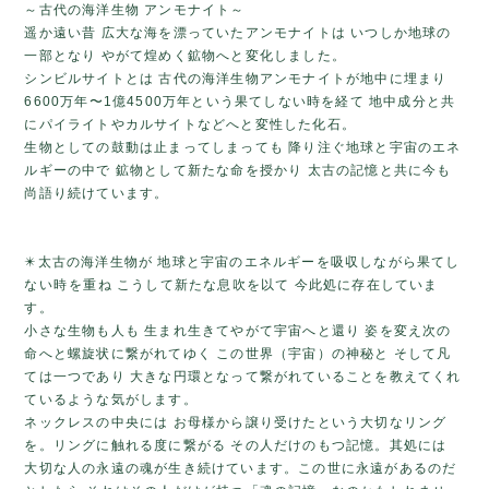
～古代の海洋生物 アンモナイト～
遥か遠い昔 広大な海を漂っていたアンモナイトは いつしか地球の
一部となり やがて煌めく鉱物へと変化しました。
シンビルサイトとは 古代の海洋生物アンモナイトが地中に埋まり
6600万年〜1億4500万年という果てしない時を経て 地中成分と共
にパイライトやカルサイトなどへと変性した化石。
生物としての鼓動は止まってしまっても 降り注ぐ地球と宇宙のエネ
ルギーの中で 鉱物として新たな命を授かり 太古の記憶と共に今も
尚語り続けています。
✴️太古の海洋生物が 地球と宇宙のエネルギーを吸収しながら果てし
ない時を重ね こうして新たな息吹を以て 今此処に存在していま
す。
小さな生物も人も 生まれ生きてやがて宇宙へと還り 姿を変え次の
命へと螺旋状に繋がれてゆく この世界（宇宙）の神秘と そして凡
ては一つであり 大きな円環となって繋がれていることを教えてくれ
ているような気がします。
ネックレスの中央には お母様から譲り受けたという大切なリング
を。リングに触れる度に繋がる その人だけのもつ記憶。其処には
大切な人の永遠の魂が生き続けています。この世に永遠があるのだ