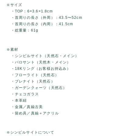
❇️サイズ
・TOP：6×3.6×1.8cm
・首周りの長さ（外周）：43.5〜52cm
・首周りの長さ（内周）：41.5cm
・総重量：61g
❇️素材
・シンビルサイト（天然石・メイン）
・パロサント（天然木・メイン）
・18Kリング（お客様お持込み）
・フローライト（天然石）
・プレナイト（天然石）
・ガーデンクォーツ（天然石）
・チェコガラス
・本革紐
・金属／真鍮古美
・留め具／真鍮＋アクリル
❇️シンビルサイトについて