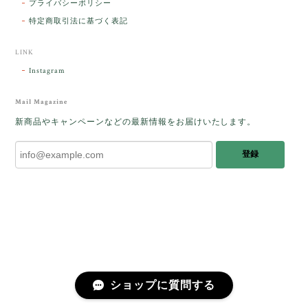
プライバシーポリシー
パサラン。とっても素敵です。メッセージでは色々記
憶違いもありましたが、またいつかお会いして楽しい
特定商取引法に基づく表記
時間を過ごしたいです。この度はありがとうございま
した。
LINK
Instagram
レビューをありがとうございます。 ブレス
をあたたかく迎え入れてくださり とても嬉
Mail Magazine
しく思います。 この石のふわりとした光を
新商品やキャンペーンなどの最新情報をお届けいたします。
みたときに ふっと浮かんできたのが「ケサ
ランパサラン」でした。これからはT様の
登録
傍で そっと見守ってくれるのではないかな
と思っています✧˖°𓈒𓂃 ✧ 𓈒 𓏸 私も素敵な時
間を過ごさせていただき とても幸せでし
た。 またお会いできる日を楽しみにしてい
ます。 ありがとうございました。
［コンドルアゲート］天然イエロー／O200-601
ショップに質問する
2025/10/03