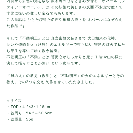
内側から多色の光を放ち 観る者の心をときめかせる「オパール（フ
ァイアーオパール）」は その妖艶な美しさの反面 不安定で脆くて
非常に扱いの難しい宝石でもあります。
この童話は ひとたび得た名声や権威の脆さを オパールになぞらえ
た作品です。
そして『不動明王』とは 真言密教の仏さまで 大日如来の化神。
災いや煩悩を火（忿怒）のエネルギーで打ち払い 智慧の灯火で私た
ち衆生を導いてゆく教令輪身。
不動明王の「不動」とは 菩提心がしっかりと定まり 岩や山の様に
決して揺らぐことが無い という意味です。
『貝の火』の教え（教訓）と『不動明王』の火のエネルギーとその
教え。その2つを交え 制作させていただきました。
❇️サイズ
・TOP：4.2×3×1.18cm
・首周り：54.5～60.5cm
・総重量：55g