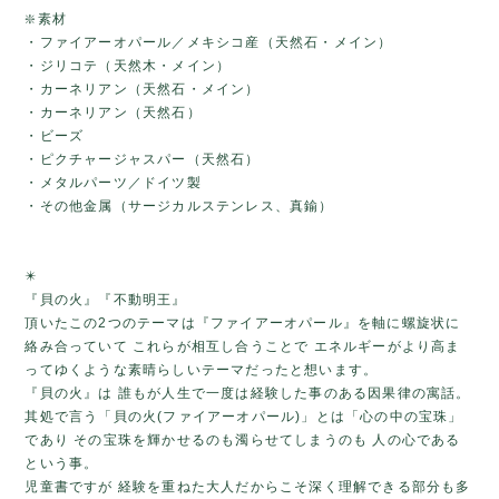
❇️素材
・ファイアーオパール／メキシコ産（天然石・メイン）
・ジリコテ（天然木・メイン）
・カーネリアン（天然石・メイン）
・カーネリアン（天然石）
・ビーズ
・ピクチャージャスパー（天然石）
・メタルパーツ／ドイツ製
・その他金属（サージカルステンレス、真鍮）
✴️
『貝の火』『不動明王』
頂いたこの2つのテーマは『ファイアーオパール』を軸に螺旋状に
絡み合っていて これらが相互し合うことで エネルギーがより高ま
ってゆくような素晴らしいテーマだったと想います。
『貝の火』は 誰もが人生で一度は経験した事のある因果律の寓話。
其処で言う「貝の火(ファイアーオパール)」とは「心の中の宝珠」
であり その宝珠を輝かせるのも濁らせてしまうのも 人の心である
という事。
児童書ですが 経験を重ねた大人だからこそ深く理解できる部分も多