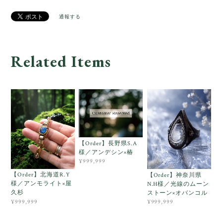
通報する
Related Items
【Order】長野県S.A
様／アンデシン×椿
¥999,999
【Order】北海道R.Y
【Order】神奈川県
様／アンモライト×屋
N.H様／光線のムーン
久杉
ストーン×オバンコル
¥999,999
¥999,999