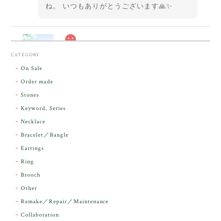
ね。 いつもありがとうございます🙏✨
スカーレットシフト・アンダラクリスタル【原石】O300-325
CATEGORY
2026/05/14
On Sale
Order made
昨日届きました。とてもエネルギッシュで、美しいア
Stones
ンダラで感動しました。素敵な箱と和紙で石を包んで
Keyword, Series
下さり、ありがとうございました。
Necklace
Bracelet／Bangle
レビューをありがとうございます。 実物を
気に入っていただけて とても嬉しく思いま
Earrings
す。 本当に 美しいアンダラさんでした^^
Ring
お届け前に 改めて綺麗なお水でお清めをす
Brooch
るのですが なんだか出発が嬉しそうで き
らりと輝いていたのが印象的です☺️ こちら
Other
こそ この度は誠にありがとうございまし
Remake／Repair／Maintenance
た。
Collaboration