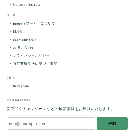
Gallery_ Sample
GUIDE
【ケサランパサラン】ホワイトムーンストーン×パロサント／B211-2
fugue（フーガ）について
2026/03/06
BLOG
MEMBERSHIP
ラッピングから美しいお品が到着しました。「見つけ
お問い合わせ
た人に幸せが訪れる」という言い伝えがあるケサラン
プライバシーポリシー
パサラン。とっても素敵です。メッセージでは色々記
憶違いもありましたが、またいつかお会いして楽しい
特定商取引法に基づく表記
時間を過ごしたいです。この度はありがとうございま
した。
LINK
Instagram
レビューをありがとうございます。 ブレス
をあたたかく迎え入れてくださり とても嬉
Mail Magazine
しく思います。 この石のふわりとした光を
新商品やキャンペーンなどの最新情報をお届けいたします。
みたときに ふっと浮かんできたのが「ケサ
ランパサラン」でした。これからはT様の
登録
傍で そっと見守ってくれるのではないかな
と思っています✧˖°𓈒𓂃 ✧ 𓈒 𓏸 私も素敵な時