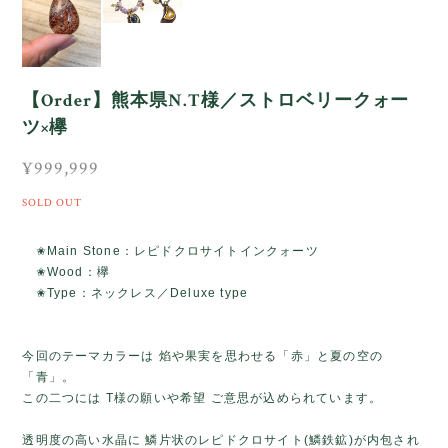
【Order】熊本県N.T様／ストロベリークォー
ツ×欅
¥999,999
SOLD OUT
✬Main Stone：レピドクロサイトインクォーツ
✬Wood：欅
✬Type：ネックレス／Deluxe type
今回のテーマカラーは 焰や果実を思わせる「赤」と夏の空の
「青」。
この二つには T様の願いや希望 ご意思が込められています。
透明度の高い水晶に 鱗片状のレピドクロサイト(鱗鉄鉱)が内包され