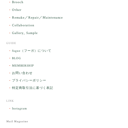
Brooch
るのですが なんだか出発が嬉しそうで き
らりと輝いていたのが印象的です☺️ こちら
Other
こそ この度は誠にありがとうございまし
Remake／Repair／Maintenance
た。
Collaboration
Gallery_ Sample
GUIDE
【ケサランパサラン】ホワイトムーンストーン×パロサント／B211-2
fugue（フーガ）について
2026/03/06
BLOG
MEMBERSHIP
ラッピングから美しいお品が到着しました。「見つけ
お問い合わせ
た人に幸せが訪れる」という言い伝えがあるケサラン
プライバシーポリシー
パサラン。とっても素敵です。メッセージでは色々記
憶違いもありましたが、またいつかお会いして楽しい
特定商取引法に基づく表記
時間を過ごしたいです。この度はありがとうございま
した。
LINK
Instagram
レビューをありがとうございます。 ブレス
をあたたかく迎え入れてくださり とても嬉
Mail Magazine
しく思います。 この石のふわりとした光を