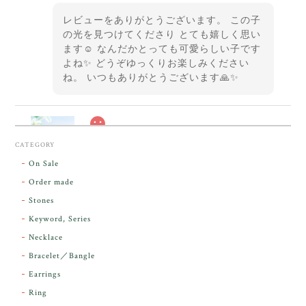
レビューをありがとうございます。 この子
の光を見つけてくださり とても嬉しく思い
ます☺️ なんだかとっても可愛らしい子です
よね✨ どうぞゆっくりお楽しみください
ね。 いつもありがとうございます🙏✨
スカーレットシフト・アンダラクリスタル【原石】O300-325
CATEGORY
2026/05/14
On Sale
Order made
昨日届きました。とてもエネルギッシュで、美しいア
Stones
ンダラで感動しました。素敵な箱と和紙で石を包んで
Keyword, Series
下さり、ありがとうございました。
Necklace
Bracelet／Bangle
レビューをありがとうございます。 実物を
気に入っていただけて とても嬉しく思いま
Earrings
す。 本当に 美しいアンダラさんでした^^
Ring
お届け前に 改めて綺麗なお水でお清めをす