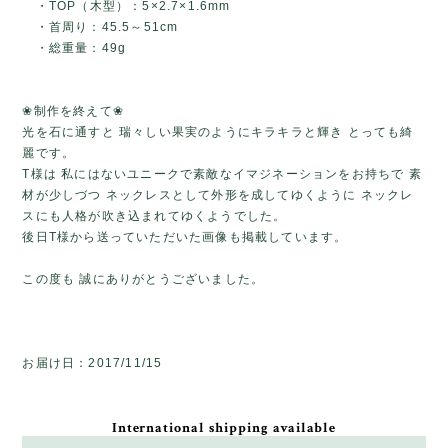
・TOP（木型）：5×2.7×1.6mm
・首周り：45.5～51cm
・総重量：49g
❀制作を終えて❀
光を石に通すと 瑞々しい果実のようにキラキラと輝き とっても綺
麗です。
T様は 私にはないユニークで素敵なイマジネーションをお持ちで 素
材が少しづつ ネックレスとして外形を成してゆくように ネックレ
スにも人格が吹き込まれてゆくようでした。
後日T様から送っていただいた画像も掲載しています。
この度も 誠にありがとうございました。
お届け日：2017/11/15
International shipping available