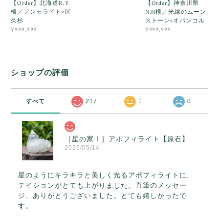
【Order】北海道R.Y
【Order】神奈川県
様／アンモライト×屋
N.H様／光線のムーン
久杉
ストーン×オバンコル
¥999,999
¥999,999
ショップの評価
すべて
217
1
0
［星の家Ⅰ］アポフィライト【原石】O300-314
2026/05/14
星のようにキラキラと美しく光るアポフィライトに、
テイションがとても上がりました。直筆のメッセー
ジ、ありがとうございました。とても嬉しかったで
す。