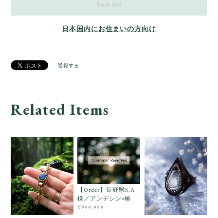
Sold out
日本国内にお住まいの方向け
通報する
Related Items
【Order】長野県S.A
様／アンデシン×椿
¥999,999