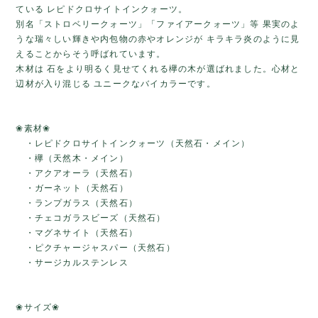
ている レピドクロサイトインクォーツ。
別名「ストロベリークォーツ」「ファイアークォーツ」等 果実のよ
うな瑞々しい輝きや内包物の赤やオレンジが キラキラ炎のように見
えることからそう呼ばれています。
木材は 石をより明るく見せてくれる欅の木が選ばれました。心材と
辺材が入り混じる ユニークなバイカラーです。
❀素材❀
・レピドクロサイトインクォーツ（天然石・メイン）
・欅（天然木・メイン）
・アクアオーラ（天然石）
・ガーネット（天然石）
・ランプガラス（天然石）
・チェコガラスビーズ（天然石）
・マグネサイト（天然石）
・ピクチャージャスパー（天然石）
・サージカルステンレス
❀サイズ❀