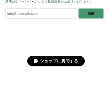
新商品やキャンペーンなどの最新情報をお届けいたします。
みたときに ふっと浮かんできたのが「ケサ
ランパサラン」でした。これからはT様の
登録
傍で そっと見守ってくれるのではないかな
と思っています✧˖°𓈒𓂃 ✧ 𓈒 𓏸 私も素敵な時
間を過ごさせていただき とても幸せでし
た。 またお会いできる日を楽しみにしてい
ます。 ありがとうございました。
［コンドルアゲート］天然イエロー／O200-601
ショップに質問する
2025/10/03
早かったです。 今、手に取りうっとりしながら書かせ
プライバシーポリシー
特定商取引法に基づく表記
会員規約
ていただいています。 深みある秋らしいお色、しか
も、石の真ん中にSの逆向きの透明部分がありますね。
この一筋が、とても効果的で、石に動きや爽やかさを
感じさせてくれたりと、素敵な様相を作り出していま
す。 リングを作りますが、お石を斜めに配置しても素
©fugue（フーガ）
敵かなと思ったり、楽しい時間です。 研磨カットも素