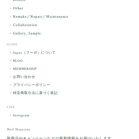
るのですが なんだか出発が嬉しそうで き
らりと輝いていたのが印象的です☺️ こちら
Other
こそ この度は誠にありがとうございまし
Remake／Repair／Maintenance
た。
Collaboration
Gallery_ Sample
GUIDE
【ケサランパサラン】ホワイトムーンストーン×パロサント／B211-2
fugue（フーガ）について
2026/03/06
BLOG
MEMBERSHIP
ラッピングから美しいお品が到着しました。「見つけ
お問い合わせ
た人に幸せが訪れる」という言い伝えがあるケサラン
プライバシーポリシー
パサラン。とっても素敵です。メッセージでは色々記
憶違いもありましたが、またいつかお会いして楽しい
特定商取引法に基づく表記
時間を過ごしたいです。この度はありがとうございま
した。
LINK
Instagram
レビューをありがとうございます。 ブレス
をあたたかく迎え入れてくださり とても嬉
Mail Magazine
しく思います。 この石のふわりとした光を
新商品やキャンペーンなどの最新情報をお届けいたします。