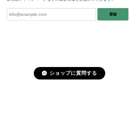
みたときに ふっと浮かんできたのが「ケサ
ランパサラン」でした。これからはT様の
登録
傍で そっと見守ってくれるのではないかな
と思っています✧˖°𓈒𓂃 ✧ 𓈒 𓏸 私も素敵な時
間を過ごさせていただき とても幸せでし
た。 またお会いできる日を楽しみにしてい
ます。 ありがとうございました。
［コンドルアゲート］天然イエロー／O200-601
ショップに質問する
2025/10/03
早かったです。 今、手に取りうっとりしながら書かせ
プライバシーポリシー
特定商取引法に基づく表記
会員規約
ていただいています。 深みある秋らしいお色、しか
も、石の真ん中にSの逆向きの透明部分がありますね。
この一筋が、とても効果的で、石に動きや爽やかさを
感じさせてくれたりと、素敵な様相を作り出していま
す。 リングを作りますが、お石を斜めに配置しても素
©fugue（フーガ）
敵かなと思ったり、楽しい時間です。 研磨カットも素