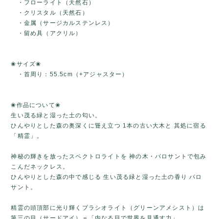
・フローライト（天然石）
・クリスタル（天然石）
・金属（サージカルステンレス）
・留め具（アクリル）
❀サイズ❀
・首周り：55.5cm（+アジャスター）
❀作品について❀
生い茂る緑と湿った土の匂い。
ひんやりとした森の奥深くに聳え立つ 1本の古い大木と 其処に宿る
「精霊」。
神秘の輝きを放ったスペクトロライトを 神の木・パロサントで包み
こんだネックレス。
ひんやりとした森の中で感じる 生い茂る緑と湿った土の香り パロ
サント。
精霊の頭頂部に光り輝くプラシオライト（グリーンアメシスト）は
第三の目（サードアイ）＝「内なる目で世界を見通す力」。