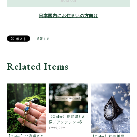
Sold out
日本国内にお住まいの方向け
通報する
Related Items
【Order】長野県S.A
様／アンデシン×椿
¥999,999
【Order】北海道R.Y
【Order】神奈川県