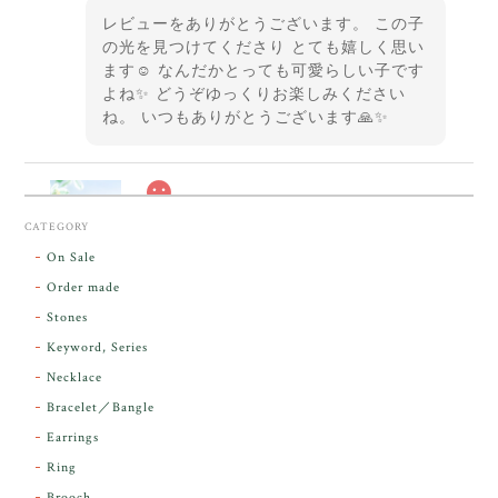
レビューをありがとうございます。 この子
の光を見つけてくださり とても嬉しく思い
ます☺️ なんだかとっても可愛らしい子です
よね✨ どうぞゆっくりお楽しみください
ね。 いつもありがとうございます🙏✨
スカーレットシフト・アンダラクリスタル【原石】O300-325
CATEGORY
2026/05/14
On Sale
Order made
昨日届きました。とてもエネルギッシュで、美しいア
Stones
ンダラで感動しました。素敵な箱と和紙で石を包んで
Keyword, Series
下さり、ありがとうございました。
Necklace
Bracelet／Bangle
レビューをありがとうございます。 実物を
気に入っていただけて とても嬉しく思いま
Earrings
す。 本当に 美しいアンダラさんでした^^
Ring
お届け前に 改めて綺麗なお水でお清めをす
Brooch