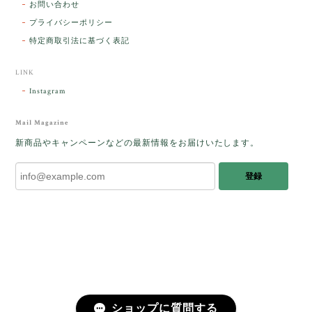
お問い合わせ
た人に幸せが訪れる」という言い伝えがあるケサラン
プライバシーポリシー
パサラン。とっても素敵です。メッセージでは色々記
憶違いもありましたが、またいつかお会いして楽しい
特定商取引法に基づく表記
時間を過ごしたいです。この度はありがとうございま
した。
LINK
Instagram
レビューをありがとうございます。 ブレス
をあたたかく迎え入れてくださり とても嬉
Mail Magazine
しく思います。 この石のふわりとした光を
新商品やキャンペーンなどの最新情報をお届けいたします。
みたときに ふっと浮かんできたのが「ケサ
ランパサラン」でした。これからはT様の
登録
傍で そっと見守ってくれるのではないかな
と思っています✧˖°𓈒𓂃 ✧ 𓈒 𓏸 私も素敵な時
間を過ごさせていただき とても幸せでし
た。 またお会いできる日を楽しみにしてい
ます。 ありがとうございました。
［コンドルアゲート］天然イエロー／O200-601
ショップに質問する