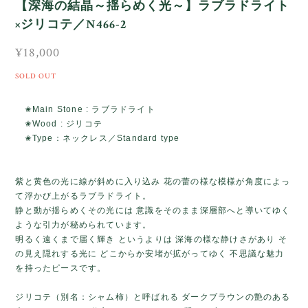
【深海の結晶～揺らめく光～】ラブラドライト
×ジリコテ／N466-2
¥18,000
SOLD OUT
✬Main Stone : ラブラドライト
✬Wood : ジリコテ
✬Type：ネックレス／Standard type
紫と黄色の光に線が斜めに入り込み 花の蕾の様な模様が角度によっ
て浮かび上がるラブラドライト。
静と動が揺らめくその光には 意識をそのまま深層部へと導いてゆく
ような引力が秘められています。
明るく遠くまで届く輝き というよりは 深海の様な静けさがあり そ
の見え隠れする光に どこからか安堵が拡がってゆく 不思議な魅力
を持ったピースです。
ジリコテ（別名：シャム柿）と呼ばれる ダークブラウンの艶のある