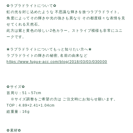
✿ラブラドライトについて✿
虹の光を封じ込めたような 不思議な輝きを放つラブラドライト。
角度によってその輝きや光の強さも異なり その都度様々な表情を見
せてくれる天然石。
此方は紫と黄色の珍しい2色カラー。ストライプ模様も非常にユニ
ークです。
❀ラブラドライトについてもっと知りたい方へ❀
ラブラドライトの輝きの秘密, 名前の由来など
https://www.fugue-acc.com/blog/2018/03/03/030000
✿サイズ✿
首周り：51～57cm
※サイズ調整をご希望の方は ご注文時にお知らせ願います。
TOP：4.89×2.41×1.04cm
総重量：16g
✿素材✿