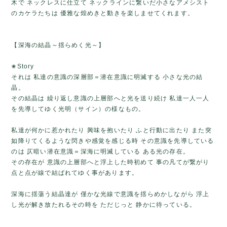
木で ネックレスに仕立て ネックラインに繋いだ小さなアメシスト
のカケラたちは 優雅な煌めきと動きを楽しませてくれます。
【深海の結晶～揺らめく光～】
✬Story
それは 私達の意識の深層部＝潜在意識に明滅する 小さな光の結
晶。
その結晶は 繰り返し意識の上層部へと光を送り続け 私達一人一人
を先導してゆく光明（サイン）の様なもの。
私達が何かに惹かれたり 興味を抱いたり ふと行動に出たり また突
如降りてくるような閃きや感覚を感じる時 その意識を先導している
のは 仄暗い潜在意識＝深海に明滅している ある光の存在。
その存在が 意識の上層部へと浮上した時初めて 事の凡てが繋がり
点と点が線で結ばれてゆく事があります。
深海に揺蕩う結晶達が 僅かな光線で意識を揺らめかしながら 浮上
し光が解き放たれるその時を ただじっと 静かに待っている。