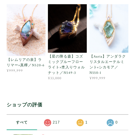
【星の降る森】コズ
【Auria】アンダラク
【レムリアの泉】ラ
ミックブルーフロー
リスタルエーテルミ
リマー×真樺／N520-6
ライト×杢入りウォル
ント×シカモア／
¥999,999
ナット／N549-3
N550-1
¥33,000
¥999,999
ショップの評価
すべて
217
1
0