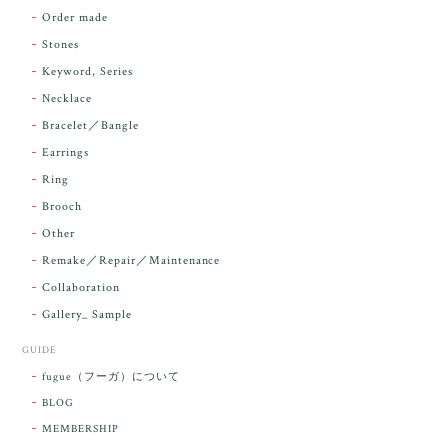
Order made
昨日届きました。とてもエネルギッシュで、美しいア
Stones
ンダラで感動しました。素敵な箱と和紙で石を包んで
Keyword, Series
下さり、ありがとうございました。
Necklace
Bracelet／Bangle
レビューをありがとうございます。 実物を
気に入っていただけて とても嬉しく思いま
Earrings
す。 本当に 美しいアンダラさんでした^^
Ring
お届け前に 改めて綺麗なお水でお清めをす
Brooch
るのですが なんだか出発が嬉しそうで き
らりと輝いていたのが印象的です☺️ こちら
Other
こそ この度は誠にありがとうございまし
Remake／Repair／Maintenance
た。
Collaboration
Gallery_ Sample
GUIDE
【ケサランパサラン】ホワイトムーンストーン×パロサント／B211-2
fugue（フーガ）について
2026/03/06
BLOG
MEMBERSHIP
ラッピングから美しいお品が到着しました。「見つけ