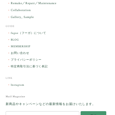
こそ この度は誠にありがとうございまし
Remake／Repair／Maintenance
た。
Collaboration
Gallery_ Sample
GUIDE
【ケサランパサラン】ホワイトムーンストーン×パロサント／B211-2
fugue（フーガ）について
2026/03/06
BLOG
MEMBERSHIP
ラッピングから美しいお品が到着しました。「見つけ
お問い合わせ
た人に幸せが訪れる」という言い伝えがあるケサラン
プライバシーポリシー
パサラン。とっても素敵です。メッセージでは色々記
憶違いもありましたが、またいつかお会いして楽しい
特定商取引法に基づく表記
時間を過ごしたいです。この度はありがとうございま
した。
LINK
Instagram
レビューをありがとうございます。 ブレス
をあたたかく迎え入れてくださり とても嬉
Mail Magazine
しく思います。 この石のふわりとした光を
新商品やキャンペーンなどの最新情報をお届けいたします。
みたときに ふっと浮かんできたのが「ケサ
ランパサラン」でした。これからはT様の