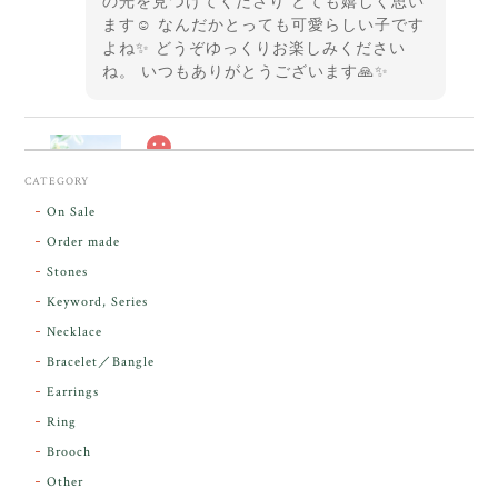
の光を見つけてくださり とても嬉しく思い
ます☺️ なんだかとっても可愛らしい子です
よね✨ どうぞゆっくりお楽しみください
ね。 いつもありがとうございます🙏✨
スカーレットシフト・アンダラクリスタル【原石】O300-325
CATEGORY
2026/05/14
On Sale
Order made
昨日届きました。とてもエネルギッシュで、美しいア
Stones
ンダラで感動しました。素敵な箱と和紙で石を包んで
Keyword, Series
下さり、ありがとうございました。
Necklace
Bracelet／Bangle
レビューをありがとうございます。 実物を
気に入っていただけて とても嬉しく思いま
Earrings
す。 本当に 美しいアンダラさんでした^^
Ring
お届け前に 改めて綺麗なお水でお清めをす
Brooch
るのですが なんだか出発が嬉しそうで き
らりと輝いていたのが印象的です☺️ こちら
Other