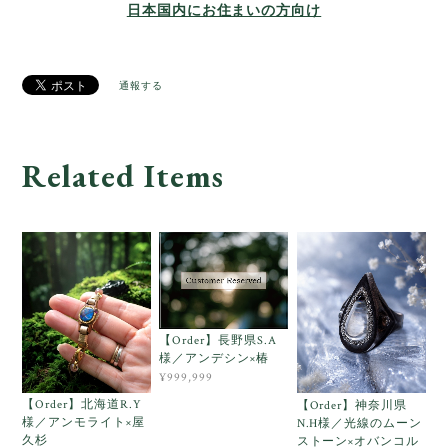
日本国内にお住まいの方向け
通報する
Related Items
【Order】長野県S.A
様／アンデシン×椿
¥999,999
【Order】北海道R.Y
【Order】神奈川県
様／アンモライト×屋
N.H様／光線のムーン
久杉
ストーン×オバンコル