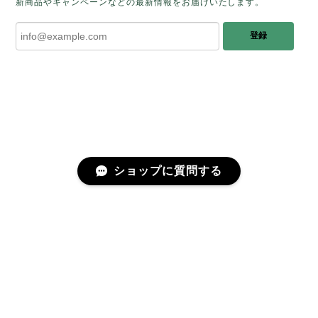
新商品やキャンペーンなどの最新情報をお届けいたします。
みたときに ふっと浮かんできたのが「ケサ
ランパサラン」でした。これからはT様の
登録
傍で そっと見守ってくれるのではないかな
と思っています✧˖°𓈒𓂃 ✧ 𓈒 𓏸 私も素敵な時
間を過ごさせていただき とても幸せでし
た。 またお会いできる日を楽しみにしてい
ます。 ありがとうございました。
［コンドルアゲート］天然イエロー／O200-601
ショップに質問する
2025/10/03
早かったです。 今、手に取りうっとりしながら書かせ
プライバシーポリシー
特定商取引法に基づく表記
会員規約
ていただいています。 深みある秋らしいお色、しか
も、石の真ん中にSの逆向きの透明部分がありますね。
この一筋が、とても効果的で、石に動きや爽やかさを
感じさせてくれたりと、素敵な様相を作り出していま
す。 リングを作りますが、お石を斜めに配置しても素
©fugue（フーガ）
敵かなと思ったり、楽しい時間です。 研磨カットも素