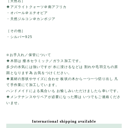
［天然石］
◈アズライトクォーツ＠南アフリカ
・オパール＠エチオピア
・天然ジルコン＠カンボジア
［その他］
・シルバー925
❇️お手入れ／保管について
◈木部は 撥水セラミック／ガラス加工です。
多少の水気には強いですが 水に浸けるなどは 割れや毛羽立ちの原
因となります為 お気をつけください。
◈素材の形状やサイズに合わせ 板状の木から一つ一つ切り出し 凡
て手作業にて加工しています。
ハンドメイドによる風合いも お愉しみいただけましたら幸いです。
◈メンテナンスやリペアが必要になった際は いつでもご連絡くださ
いませ。
International shipping available