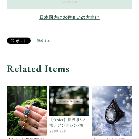
Sold out
日本国内にお住まいの方向け
通報する
Related Items
【Order】長野県S.A
様／アンデシン×椿
¥999,999