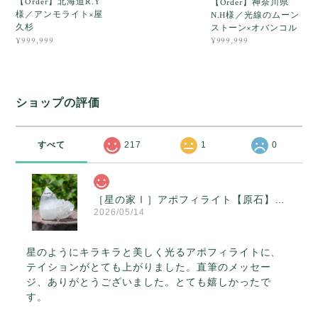
【Order】北海道R.Y
【Order】神奈川県
様／アンモライト×屋
N.H様／光線のムーン
久杉
ストーン×オバンコル
¥999,999
¥999,999
ショップの評価
すべて
217
1
0
［星の家Ⅰ］アポフィライト【原石】O300-314
2026/05/14
星のようにキラキラと美しく光るアポフィライトに、
テイションがとても上がりました。直筆のメッセー
ジ、ありがとうございました。とても嬉しかったで
す。