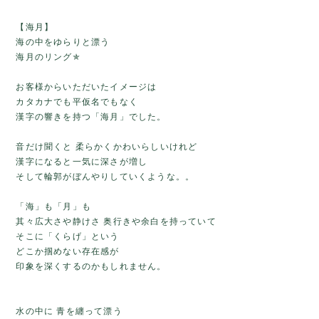
【海月】
海の中をゆらりと漂う
海月のリング✯
お客様からいただいたイメージは
カタカナでも平仮名でもなく
漢字の響きを持つ「海月」でした。
音だけ聞くと 柔らかくかわいらしいけれど
漢字になると一気に深さが増し
そして輪郭がぼんやりしていくような。。
「海」も「月」も
其々広大さや静けさ 奥行きや余白を持っていて
そこに「くらげ」という
どこか掴めない存在感が
印象を深くするのかもしれません。
水の中に 青を纏って漂う