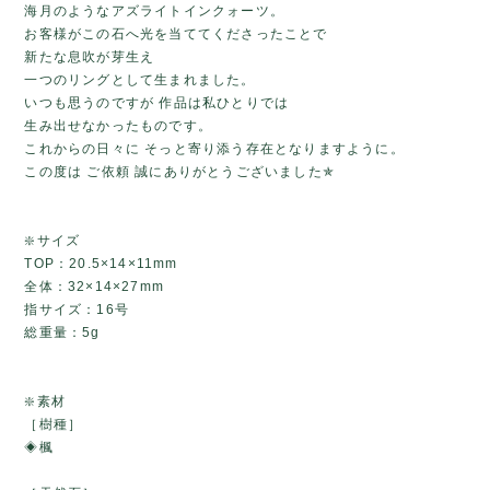
海月のようなアズライトインクォーツ。
お客様がこの石へ光を当ててくださったことで
新たな息吹が芽生え
一つのリングとして生まれました。
いつも思うのですが 作品は私ひとりでは
生み出せなかったものです。
これからの日々に そっと寄り添う存在となりますように。
この度は ご依頼 誠にありがとうございました✯
❇️サイズ
TOP：20.5×14×11mm
全体：32×14×27mm
指サイズ：16号
総重量：5g
❇️素材
［樹種］
◈楓