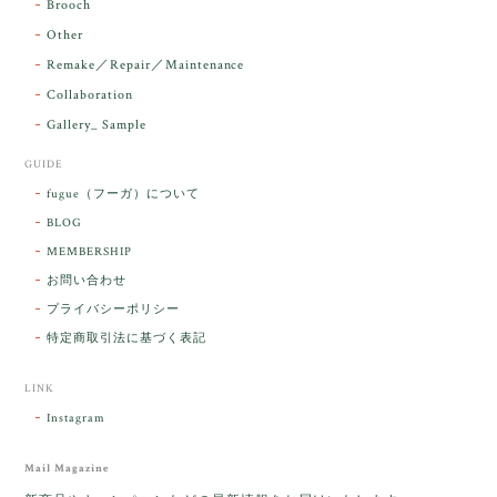
Brooch
るのですが なんだか出発が嬉しそうで き
らりと輝いていたのが印象的です☺️ こちら
Other
こそ この度は誠にありがとうございまし
Remake／Repair／Maintenance
た。
Collaboration
Gallery_ Sample
GUIDE
【ケサランパサラン】ホワイトムーンストーン×パロサント／B211-2
fugue（フーガ）について
2026/03/06
BLOG
MEMBERSHIP
ラッピングから美しいお品が到着しました。「見つけ
お問い合わせ
た人に幸せが訪れる」という言い伝えがあるケサラン
プライバシーポリシー
パサラン。とっても素敵です。メッセージでは色々記
憶違いもありましたが、またいつかお会いして楽しい
特定商取引法に基づく表記
時間を過ごしたいです。この度はありがとうございま
した。
LINK
Instagram
レビューをありがとうございます。 ブレス
をあたたかく迎え入れてくださり とても嬉
Mail Magazine
しく思います。 この石のふわりとした光を