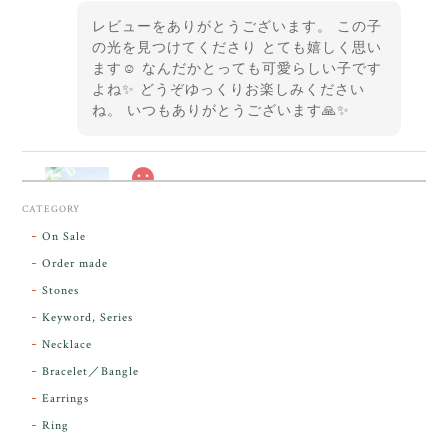
レビューをありがとうございます。 この子
の光を見つけてくださり とても嬉しく思い
ます☺️ なんだかとっても可愛らしい子です
よね✨ どうぞゆっくりお楽しみください
ね。 いつもありがとうございます🙏✨
スカーレットシフト・アンダラクリスタル【原石】O300-325
CATEGORY
2026/05/14
On Sale
Order made
昨日届きました。とてもエネルギッシュで、美しいア
Stones
ンダラで感動しました。素敵な箱と和紙で石を包んで
Keyword, Series
下さり、ありがとうございました。
Necklace
Bracelet／Bangle
レビューをありがとうございます。 実物を
気に入っていただけて とても嬉しく思いま
Earrings
す。 本当に 美しいアンダラさんでした^^
Ring
お届け前に 改めて綺麗なお水でお清めをす