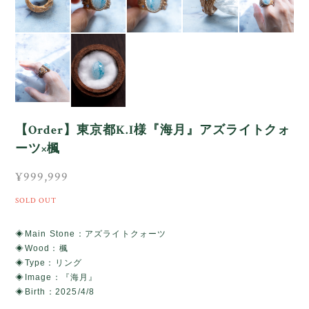
【Order】東京都K.I様『海月』アズライトクォ
ーツ×楓
¥999,999
SOLD OUT
◈Main Stone：アズライトクォーツ
◈Wood：楓
◈Type：リング
◈Image：『海月』
◈Birth：2025/4/8