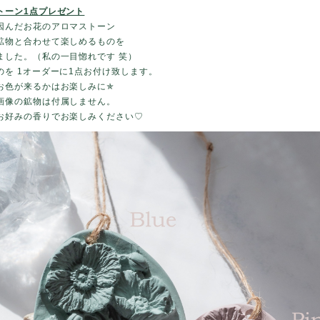
トーン1点プレゼント
因んだお花のアロマストーン
物と合わせて楽しめるものを
した。（私の一目惚れです 笑）
を 1オーダーに1点お付け致します。
色が来るかはお楽しみに✯
画像の鉱物は付属しません。
好みの香りでお楽しみください♡