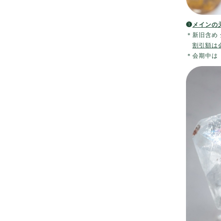
❶
メインの天
＊新旧含め 
割引額は
＊会期中は