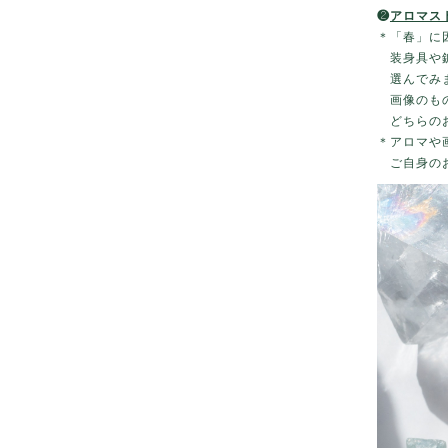
❷
アロマス
＊「春」に
装身具や鉱
選んでみま
画像のもの
どちらのお
＊アロマや
ご自身のお