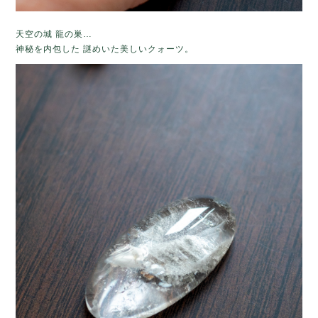
天空の城 龍の巣…
神秘を内包した 謎めいた美しいクォーツ。