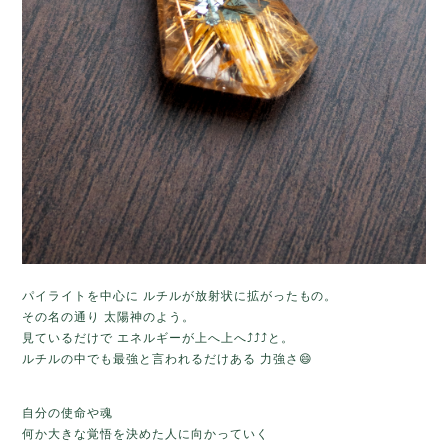
パイライトを中心に ルチルが放射状に拡がったもの。
その名の通り
太陽神のよう。
見ているだけで エネルギーが上へ上へ⤴︎⤴︎⤴︎と。
ルチルの中でも最強と言われるだけある 力強さ😄
自分の使命や魂
何か大きな覚悟を決めた人に
向かっていく