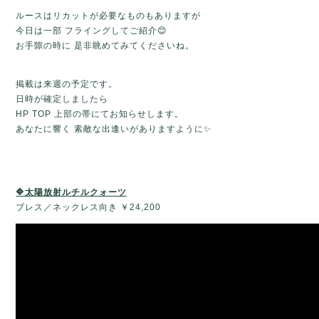
ルースは
リカットが必要なものもありますが
今日は一部 フライングして
ご紹介😊
お手隙の時に 是非眺めてみてくださいね。
掲載は来週の予定です。
日時が確定しましたら
HP TOP 上部の帯にてお知らせします。
あなたに響く 素敵な出逢いがありますように✨
🔷太陽放射ルチルクォーツ
ブレス／ネックレス向き ￥24,200