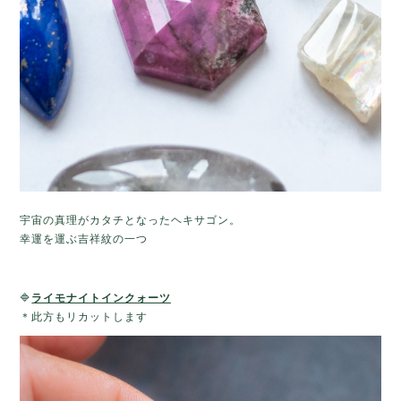
宇宙の真理がカタチとなったヘキサゴン。
幸運を運ぶ吉祥紋の一つ
🔷
ライモナイトインクォーツ
＊此方もリカットします