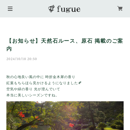
【お知らせ】天然石ルース、原石 掲載のご案
内
2024/10/18 20:50
秋の心地良い風の中に 時折金木犀の香り
紅葉もちらほら見かけるようになりました🍂
空気や
緑の香り 光が澄んでいて
本当に美しいシーズンですね。