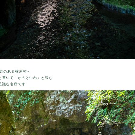
戸岩のある檜原村へ
と書いて「かのといわ」と読む
思議な名所です