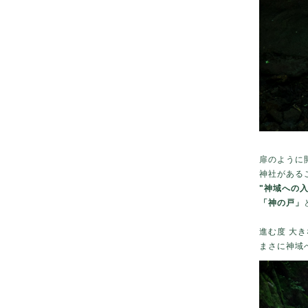
扉のように
神社がある
"神域への入
「神の戸」
進む度 大
まさに神域