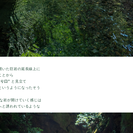
開いた巨岩の
延長線上に
ことから
り口"
と見立て
というようになったそう
きな岩が開けていく感じは
へと誘われているような