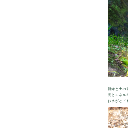
新緑と土の
光と
エネル
お水がとて