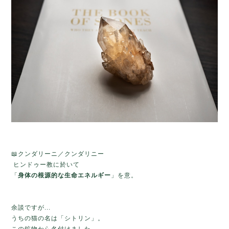
📖クンダリーニ／クンダリニー
ヒンドゥー教に於いて
「
身体の根源的な生命エネルギー
」を意。
余談ですが...
うちの猫の名は「シトリン」。