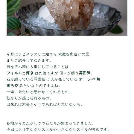
今月はラピスラズリに始まり 素敵な出逢いの元
またご紹介してゆきます。
石を選ぶ際に大事にしていることは
フォルム
と
輝き
は勿論ですが 個々が纏う
雰囲気
。
石が纏っている雰囲気は 人が発している
オーラ
や
氣
後ろ姿
みたいなものですよね。
一緒に居たいと思わせてくれるもの。
拡がりが感じられるもの。
出来れば末長くそうであればと思いながら。
各地からまた少しづつ石たちが集まってきました。
今回はクリアなクリスタルや小さなクリスタルが多めです。