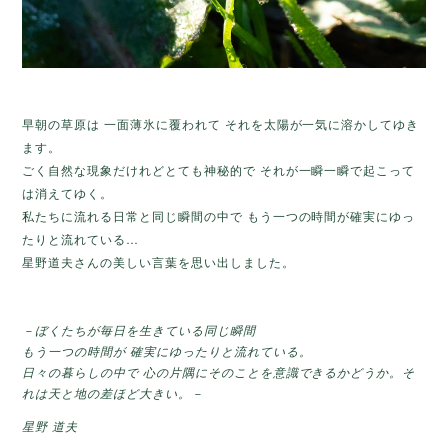
早朝の草原は 一面薄氷に覆われて それを太陽が一気に溶かしてゆき
ます。
ごく自然な現象だけれどとても神秘的で それが一瞬一瞬で起こって
は消えてゆく。
私たちに流れる日常と同じ瞬間の中で もう一つの時間が確実にゆっ
たりと流れている…
星野道夫さんの美しい言葉を思い出しました。
－ぼくたちが毎日を生きている同じ瞬間
もう一つの時間が 確実にゆったりと流れている。
日々の暮らしの中で 心の片隅にそのことを意識できるかどうか。そ
れは天と地の差ほど大きい。－
星野 道夫