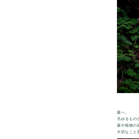
森へ。
凡ゆるもの
森や植物の
大切なこと