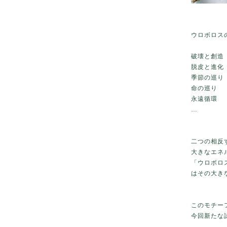
ウロボロス
破壊と創造
脱皮と進化
季節の巡り
命の巡り
永遠循環
…
二つの相反
大きなエネ
「ウロボロ
はその大き
このモチー
今回新たな