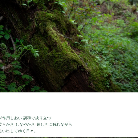
が作用しあい 調和で成り立つ
柔らかさ しなやかさ 厳しさに触れながら
思い出してゆく日々。