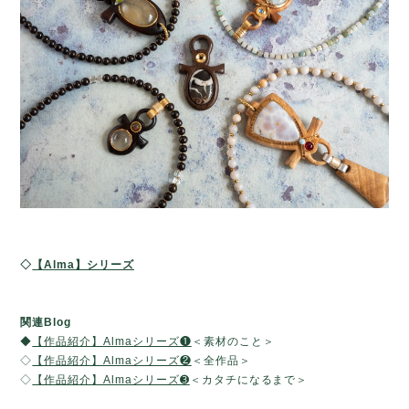
◇
【Alma】シリーズ
関連Blog
◆
【作品紹介】Almaシリーズ❶
＜素材のこと＞
◇
【作品紹介】Almaシリーズ❷
＜全作品＞
◇
【作品紹介】Almaシリーズ➌
＜カタチになるまで＞