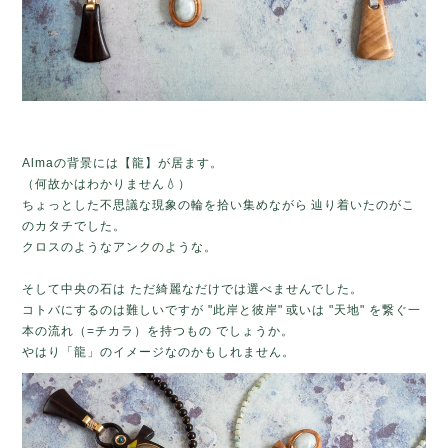
Almaの背景には【龍】が居ます。
（何故かはわかりません💧）
ちょっとした不思議な現象の輪を拾い集めながら 辿り着いたのがこ
のカタチでした。
クロスのようなアンクのような。
そして中央の石は ただ綺麗なだけでは選べませんでした。
コトバにするのは難しいですが "此岸と彼岸" 或いは "天地" を繋ぐ一
本の流れ（=チカラ）を持つもの でしょうか。
やはり「龍」のイメージなのかもしれません。