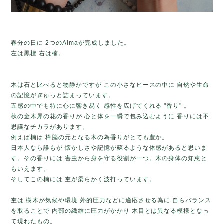
春分の日に
2つのAlmaが完成しました。
左は黒檀 右は
楠。
木は石と比べると物静かですが この小さなピースの中に 自然や生命
の記憶がぎゅっと詰まっています。
五感の中でも特に心に響き易く 感性を広げてくれる "香り" 。
秋の金木犀の花の香りが 心と体を一瞬で包み込むように 香りには不
思議なチカラがあります。
例えば楠は 樟脳の元となる木の為香りがとても豊か。
日本人なら誰もが 懐かしさや記憶が蘇るような体感があると思いま
す。その香りには 害虫から身を守る役割が一つ。木の身体の知恵と
もいえます。
そしてこの楠には 杢が柔らかく波打っています。
杢は 樹木が気候や環境 外的圧力などに適応させる為に 自らバランス
を取ることで 内部の繊維に圧力がかかり 木目とは異なる模様となっ
て現れたもの。