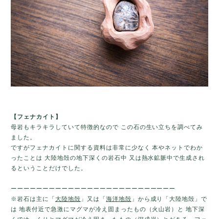
【フェナカイト】
母岩もキラキラしていて特徴的なので この石の生い立ちを調べてみ
ました。
ですがフェナカイトに関する資料は非常に少なく 本やネットでわか
ったことは 大陸地殻の地下深くの岩石中 又は熱水鉱脈中で生成され
るということだけでした。
ーーーーーーーーーーーーーーーーーーーーーーーーーー
※岩石は主に「
大陸地殻
」又は「
海洋地殻
」から成り「大陸地殻」で
は 地表付近で急激にマグマが冷え固まったもの（火山岩）と 地下深