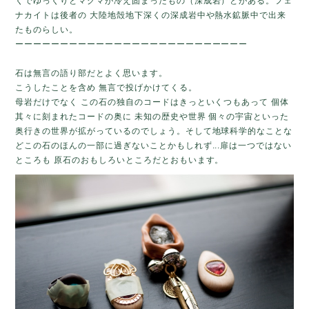
くでゆっくりとマグマが冷え固まったもの（深成岩）とがある。フェ
ナカイトは後者の 大陸地殻地下深くの深成岩中や熱水鉱脈中で出来
たものらしい。
ーーーーーーーーーーーーーーーーーーーーーーーーーー
石は無言の語り部だとよく思います。
こうしたことを含め 無言で投げかけてくる。
母岩だけでなく この石の独自のコードはきっといくつもあって 個体
其々に刻まれたコードの奥に 未知の歴史や世界 個々の宇宙といった
奥行きの世界が拡がっているのでしょう。そして地球科学的なことな
どこの石のほんの一部に過ぎないことかもしれず...扉は一つではない
ところも 原石のおもしろいところだとおもいます。