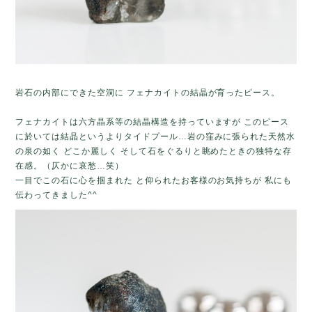
岩石の内部にできた空洞に フェナカイトの結晶が育ったピース。
フェナカイトは六方晶系等の結晶構造を持っていますが このピース
に於いては結晶というよりタイドプール…岩の窪みに張られた天然水
の泉の如く どこか麗しく そして石をぐるりと眺めたときの独特な存
在感。（仄かに哀愁…笑）
一目でこの石に心を掴まれた と仰られたお客様のお気持ちが 私にも
伝わってきました^^