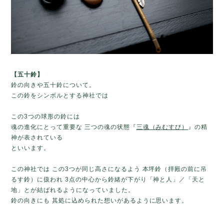
【五十鈴】
鈴の向きや五十鈴について。
この鈴をシンボルとする神社では
この3つの球形の鈴には
魂の進化にとって重要な 三つの魂の状態『
三魂（みむすび）
』の精
神が表されている
といいます。
この神社では この3つが同じ高さになるよう 本坪鈴（拝殿の前に吊
るす鈴）に扱われ 3点の中心から鈴緒が下がり「神と人」／「天と
地」とが結ばれるようになっていました。
鈴の向きにも 其処に込められた想いがあるように思います。