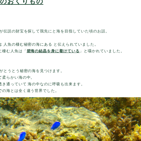
魚のおくりもの
ちが伝説の財宝を探して我先にと海を目指していた頃のお話。
は 人魚の棲む秘密の海にある と伝えられていました。
に棲む人魚は「
碧海の結晶を身に着けている
」と囁かれていました。
賊がとうとう秘密の海を見つけます。
て柔らかい海の中。
透き通っていて 海の中なのに呼吸も出来ます。
での海とは全く違う世界でした。