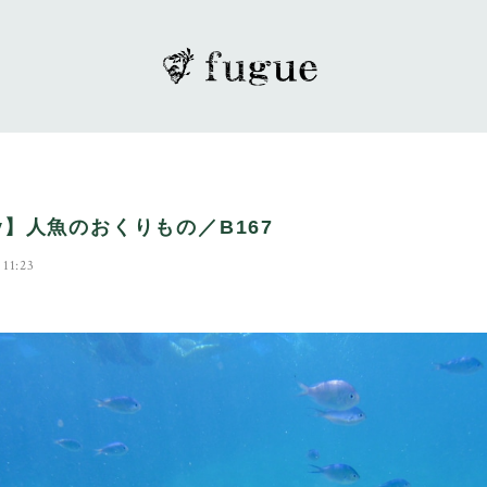
ry】人魚のおくりもの／B167
 11:23