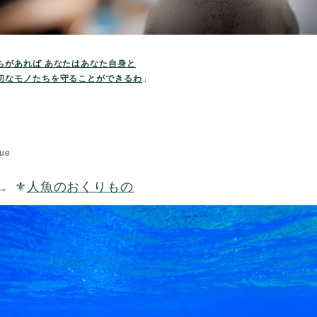
ちがあれば あなたはあなた自身と
切なモノたちを守ることができるわ
」
ue
⚜️
人魚のおくりもの
 →