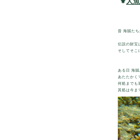
⚜️
人
昔 海賊た
伝説の財宝
そしてそこ
ある日 海
あたたかく
何処までも
其処は今ま