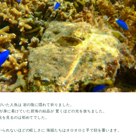
づいた人魚は 岩の陰に隠れて祈りました。
魚が身に着けていた碧海の結晶が 驚くほどの光を放ちました。
光を見るのは初めてでした。
いられないほどの眩しさに 海賊たちはオロオロと手で顔を覆います。