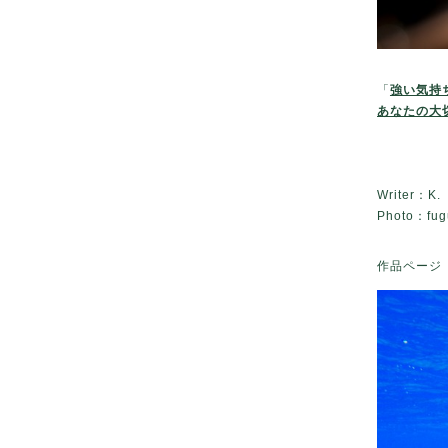
「
強い気持
あなたの大
Writer：K.
Photo：fug
作品ページ