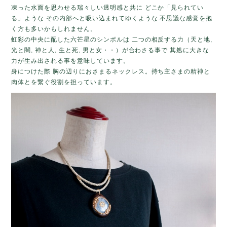
凍った水面を思わせる瑞々しい透明感と共に どこか「見られてい
る」ような その内部へと吸い込まれてゆくような 不思議な感覚を抱
く方も多いかもしれません。
虹彩の中央に配した六芒星のシンボルは 二つの相反する力（天と地,
光と闇, 神と人, 生と死, 男と女・・）が合わさる事で 其処に大きな
力が生み出される事を意味しています。
身につけた際 胸の辺りにおさまるネックレス。持ち主さまの精神と
肉体とを繋ぐ役割を担っています。