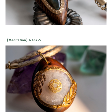
【Meditation】
N462-5