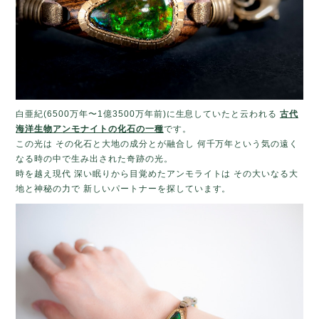
白亜紀(6500万年〜1億3500万年前)に生息していたと云われる
古代
海洋生物アンモナイトの化石の一種
です。
この光は その化石と大地の成分とが融合し 何千万年という気の遠く
なる時の中で生み出された奇跡の光。
時を越え現代 深い眠りから目覚めたアンモライトは その大いなる大
地と神秘の力で 新しいパートナーを探しています。