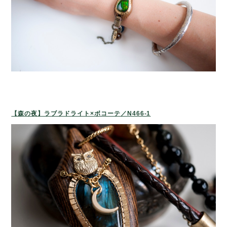
【森の夜】ラブラドライト×ボコーテ／N466-1