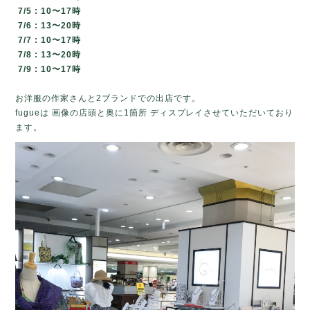
7/5 : 10〜17時
7/6 :
13〜20時
7/7 :
10〜17時
7/8 :
13〜20時
7/9 :
10〜17時
お洋服の作家さんと2ブランドでの出店です。
fugueは 画像の店頭と奥に1箇所 ディスプレイさせていただいており
ます。