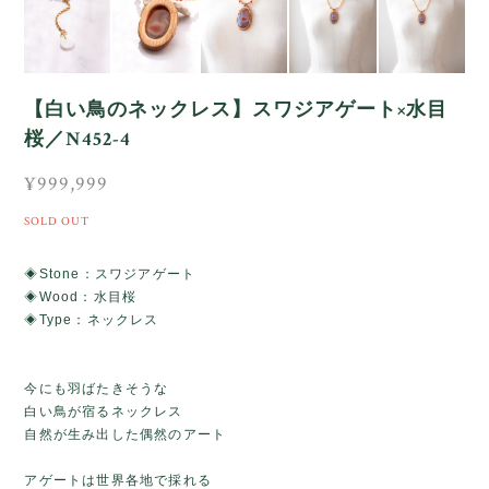
【白い鳥のネックレス】スワジアゲート×水目
桜／N452-4
¥999,999
SOLD OUT
◈Stone：スワジアゲート
◈Wood：水目桜
◈Type：ネックレス
今にも羽ばたきそうな
白い鳥が宿るネックレス
自然が生み出した偶然のアート
アゲートは世界各地で採れる