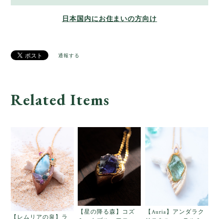
日本国内にお住まいの方向け
通報する
Related Items
【星の降る森】コズ
【Auria】アンダラク
【レムリアの泉】ラ