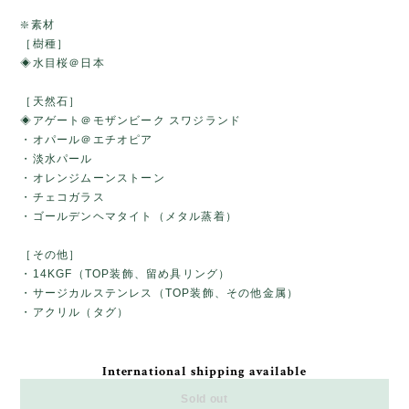
❇️素材
［樹種］
◈水目桜＠日本
［天然石］
◈アゲート＠モザンビーク スワジランド
・オパール＠エチオピア
・淡水パール
・オレンジムーンストーン
・チェコガラス
・ゴールデンヘマタイト（メタル蒸着）
［その他］
・14KGF（TOP装飾、留め具リング）
・サージカルステンレス（TOP装飾、その他金属）
・アクリル（タグ）
International shipping available
Sold out