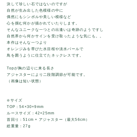
決して珍しい石ではないのですが
自然が生み出した色模様の中に
偶然にもシンボルや美しい模様など
心を掴む何かが描かれていたりします。
そんなユニークな一つとの出逢いは奇跡のようですし
自然界から何かサインを受け取ったような気にも。。
本作はそんな一つより
オレンジみを帯びた水目桜や淡水パールで
鳥を囲うように仕立てたネックレスです。
Topが胸の辺りに来る長さ
アジャスターにより二段階調節が可能です。
（画像は短い状態）
❇️サイズ
TOP：54×30×9mm
ルースサイズ：42×25mm
首回り：51cm + アジャスター（最大56cm）
総重量：27g