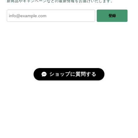
新商品やキャンペーンなどの最新情報をお届けいたします。
みたときに ふっと浮かんできたのが「ケサ
ランパサラン」でした。これからはT様の
登録
傍で そっと見守ってくれるのではないかな
と思っています✧˖°𓈒𓂃 ✧ 𓈒 𓏸 私も素敵な時
間を過ごさせていただき とても幸せでし
た。 またお会いできる日を楽しみにしてい
ます。 ありがとうございました。
［コンドルアゲート］天然イエロー／O200-601
ショップに質問する
2025/10/03
早かったです。 今、手に取りうっとりしながら書かせ
プライバシーポリシー
特定商取引法に基づく表記
会員規約
ていただいています。 深みある秋らしいお色、しか
も、石の真ん中にSの逆向きの透明部分がありますね。
この一筋が、とても効果的で、石に動きや爽やかさを
感じさせてくれたりと、素敵な様相を作り出していま
す。 リングを作りますが、お石を斜めに配置しても素
©fugue（フーガ）
敵かなと思ったり、楽しい時間です。 研磨カットも素