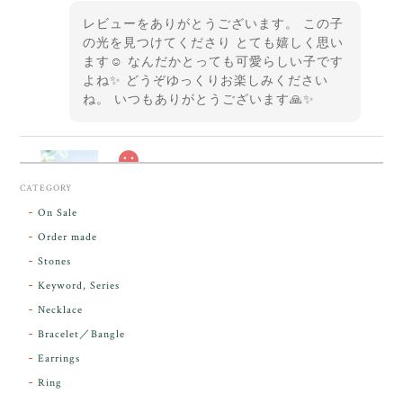
レビューをありがとうございます。 この子
の光を見つけてくださり とても嬉しく思い
ます☺️ なんだかとっても可愛らしい子です
よね✨ どうぞゆっくりお楽しみください
ね。 いつもありがとうございます🙏✨
スカーレットシフト・アンダラクリスタル【原石】O300-325
CATEGORY
2026/05/14
On Sale
Order made
昨日届きました。とてもエネルギッシュで、美しいア
Stones
ンダラで感動しました。素敵な箱と和紙で石を包んで
Keyword, Series
下さり、ありがとうございました。
Necklace
Bracelet／Bangle
レビューをありがとうございます。 実物を
気に入っていただけて とても嬉しく思いま
Earrings
す。 本当に 美しいアンダラさんでした^^
Ring
お届け前に 改めて綺麗なお水でお清めをす