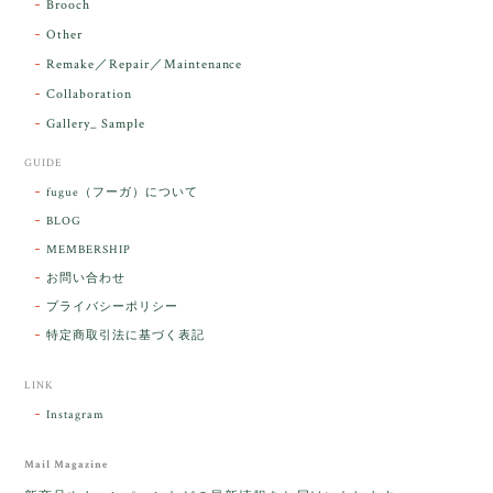
Brooch
るのですが なんだか出発が嬉しそうで き
らりと輝いていたのが印象的です☺️ こちら
Other
こそ この度は誠にありがとうございまし
Remake／Repair／Maintenance
た。
Collaboration
Gallery_ Sample
GUIDE
【ケサランパサラン】ホワイトムーンストーン×パロサント／B211-2
fugue（フーガ）について
2026/03/06
BLOG
MEMBERSHIP
ラッピングから美しいお品が到着しました。「見つけ
お問い合わせ
た人に幸せが訪れる」という言い伝えがあるケサラン
プライバシーポリシー
パサラン。とっても素敵です。メッセージでは色々記
憶違いもありましたが、またいつかお会いして楽しい
特定商取引法に基づく表記
時間を過ごしたいです。この度はありがとうございま
した。
LINK
Instagram
レビューをありがとうございます。 ブレス
をあたたかく迎え入れてくださり とても嬉
Mail Magazine
しく思います。 この石のふわりとした光を