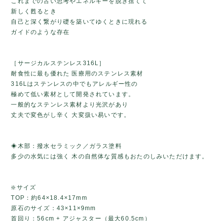
これまでの古い思考やエネルギーを脱ぎ捨てて
新しく甦るとき
自己と深く繋がり礎を築いてゆくときに現れる
ガイドのような存在
［サージカルステンレス316L］
耐食性に最も優れた 医療用のステンレス素材
316Lはステンレスの中でもアレルギー性の
極めて低い素材として開発されています。
一般的なステンレス素材より光沢があり
丈夫で変色がし辛く 大変扱い易いです。
◈木部：撥水セラミック／ガラス塗料
多少の水気には強く 木の自然体な質感もおたのしみいただけます。
❇️サイズ
TOP：約64×18.4×17mm
原石のサイズ：43×11×9mm
首回り：56cm + アジャスター（最大60.5cm）