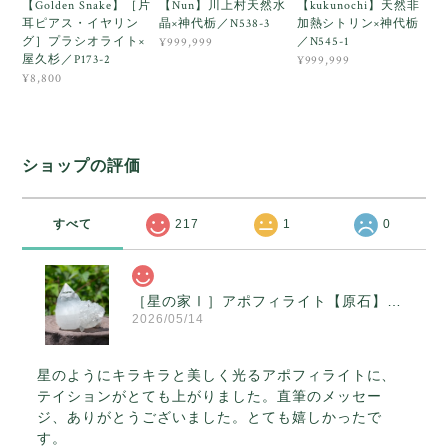
【Golden Snake】［片
【Nun】川上村天然水
【kukunochi】天然非
耳ピアス・イヤリン
晶×神代栃／N538-3
加熱シトリン×神代栃
グ］プラシオライト×
／N545-1
¥999,999
屋久杉／P173-2
¥999,999
¥8,800
ショップの評価
すべて
217
1
0
［星の家Ⅰ］アポフィライト【原石】O300-314
2026/05/14
星のようにキラキラと美しく光るアポフィライトに、
テイションがとても上がりました。直筆のメッセー
ジ、ありがとうございました。とても嬉しかったで
す。