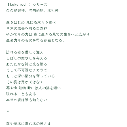
【kukunochi】シリーズ
久久能智神、句句廼馳、木祖神
森をはじめ 凡ゆる木々を統べ
草木の成長を司る自然神
やがてその力は 森に生きる凡ての生命へと広がり
生命力そのものを司る存在となる。
訪れる者を優しく迎え
しばしの癒やしを与える
あたたかな詩と光を贈る
そして不可視なチカラで
もっと深い部分を守っている
その姿は定かではなく
花や虫 動物 時には人の姿を纏い
現れることもある
本当の姿は誰も知らない
＊
森や草木に潜む木の神さま