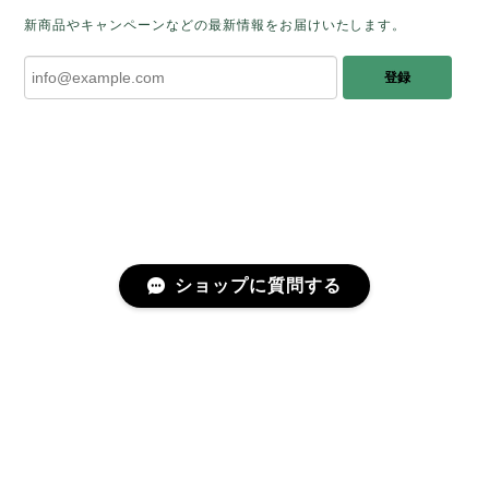
しく思います。 この石のふわりとした光を
新商品やキャンペーンなどの最新情報をお届けいたします。
みたときに ふっと浮かんできたのが「ケサ
ランパサラン」でした。これからはT様の
登録
傍で そっと見守ってくれるのではないかな
と思っています✧˖°𓈒𓂃 ✧ 𓈒 𓏸 私も素敵な時
間を過ごさせていただき とても幸せでし
た。 またお会いできる日を楽しみにしてい
ます。 ありがとうございました。
［コンドルアゲート］天然イエロー／O200-601
ショップに質問する
2025/10/03
早かったです。 今、手に取りうっとりしながら書かせ
プライバシーポリシー
特定商取引法に基づく表記
会員規約
ていただいています。 深みある秋らしいお色、しか
も、石の真ん中にSの逆向きの透明部分がありますね。
この一筋が、とても効果的で、石に動きや爽やかさを
感じさせてくれたりと、素敵な様相を作り出していま
す。 リングを作りますが、お石を斜めに配置しても素