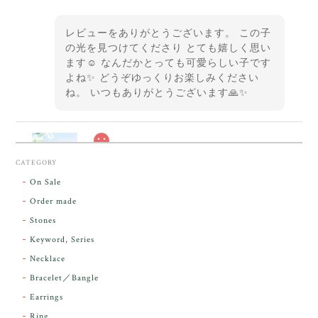
レビューをありがとうございます。 この子
の光を見つけてくださり とても嬉しく思い
ます☺️ なんだかとっても可愛らしい子です
よね✨ どうぞゆっくりお楽しみください
ね。 いつもありがとうございます🙏✨
スカーレットシフト・アンダラクリスタル【原石】O300-325
CATEGORY
2026/05/14
On Sale
Order made
昨日届きました。とてもエネルギッシュで、美しいア
Stones
ンダラで感動しました。素敵な箱と和紙で石を包んで
Keyword, Series
下さり、ありがとうございました。
Necklace
Bracelet／Bangle
レビューをありがとうございます。 実物を
気に入っていただけて とても嬉しく思いま
Earrings
す。 本当に 美しいアンダラさんでした^^
Ring