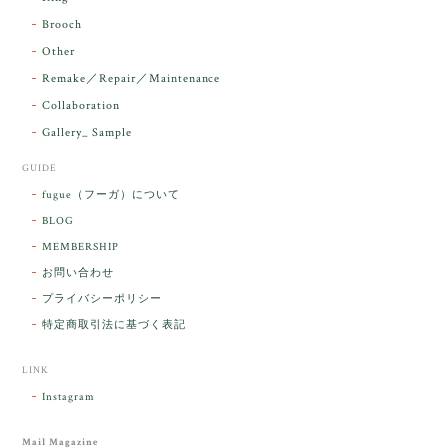
お届け前に 改めて綺麗なお水でお清めをす
Brooch
るのですが なんだか出発が嬉しそうで き
らりと輝いていたのが印象的です☺️ こちら
Other
こそ この度は誠にありがとうございまし
Remake／Repair／Maintenance
た。
Collaboration
Gallery_ Sample
GUIDE
【ケサランパサラン】ホワイトムーンストーン×パロサント／B211-2
fugue（フーガ）について
2026/03/06
BLOG
MEMBERSHIP
ラッピングから美しいお品が到着しました。「見つけ
お問い合わせ
た人に幸せが訪れる」という言い伝えがあるケサラン
プライバシーポリシー
パサラン。とっても素敵です。メッセージでは色々記
憶違いもありましたが、またいつかお会いして楽しい
特定商取引法に基づく表記
時間を過ごしたいです。この度はありがとうございま
した。
LINK
Instagram
レビューをありがとうございます。 ブレス
をあたたかく迎え入れてくださり とても嬉
Mail Magazine