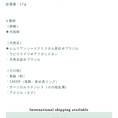
総重量：17g
❇️素材
［樹種］
◈月桂樹
［天然石］
◈レムリアンシードクリスタル原石＠ブラジル
・ラピスラズリ＠アフガニスタン
・天然水晶＠ブラジル
［その他］
・真鍮（蛇）
・14KGF（装飾・留め具リング）
・サージカルステンレス（その他金属）
・アクリル（タグ）
International shipping available
Sold out