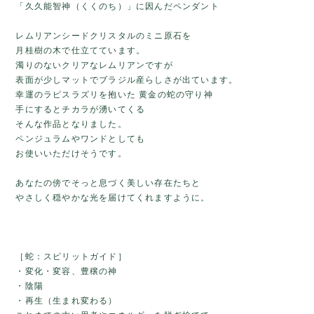
「久久能智神（くくのち）」に因んだペンダント
レムリアンシードクリスタルのミニ原石を
月桂樹の木で仕立てています。
濁りのないクリアなレムリアンですが
表面が少しマットでブラジル産らしさが出ています。
幸運のラピスラズリを抱いた 黄金の蛇の守り神
手にするとチカラが湧いてくる
そんな作品となりました。
ペンジュラムやワンドとしても
お使いいただけそうです。
あなたの傍でそっと息づく美しい存在たちと
やさしく穏やかな光を届けてくれますように。
［蛇：スピリットガイド］
・変化・変容、豊穣の神
・陰陽
・再生（生まれ変わる）