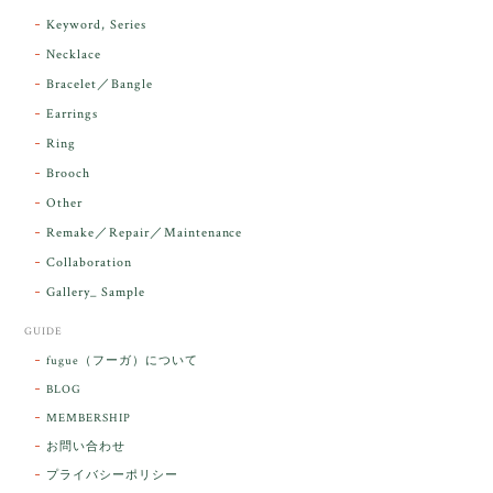
ンダラで感動しました。素敵な箱と和紙で石を包んで
Keyword, Series
下さり、ありがとうございました。
Necklace
Bracelet／Bangle
レビューをありがとうございます。 実物を
気に入っていただけて とても嬉しく思いま
Earrings
す。 本当に 美しいアンダラさんでした^^
Ring
お届け前に 改めて綺麗なお水でお清めをす
Brooch
るのですが なんだか出発が嬉しそうで き
らりと輝いていたのが印象的です☺️ こちら
Other
こそ この度は誠にありがとうございまし
Remake／Repair／Maintenance
た。
Collaboration
Gallery_ Sample
GUIDE
【ケサランパサラン】ホワイトムーンストーン×パロサント／B211-2
fugue（フーガ）について
2026/03/06
BLOG
MEMBERSHIP
ラッピングから美しいお品が到着しました。「見つけ
お問い合わせ
た人に幸せが訪れる」という言い伝えがあるケサラン
プライバシーポリシー
パサラン。とっても素敵です。メッセージでは色々記