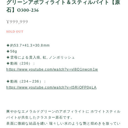
グリーンアポフィライト＆スティルバイト【原
石】O300-236
¥999,999
SOLD OUT
◈約53.7×41.3×30.8mm
◈56g
◈雲母による貫入痕, 虹, ノンポリッシュ
◈動画（236）：
https://www.youtube.com/watch?v=vl8O1nwcm1w
◈動画（234～236）：
https://www.youtube.com/watch?v=t5RiOFP0gLA
爽やかなエメラルドグリーンのアポフィライトに ホワイトスティル
バイトが共生したクラスター原石です。
表面に微細な結晶を纏い 瑞々しい水のような艶と煌めきを放ってい