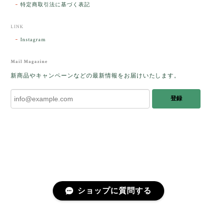
憶違いもありましたが、またいつかお会いして楽しい
特定商取引法に基づく表記
時間を過ごしたいです。この度はありがとうございま
した。
LINK
Instagram
レビューをありがとうございます。 ブレス
をあたたかく迎え入れてくださり とても嬉
Mail Magazine
しく思います。 この石のふわりとした光を
新商品やキャンペーンなどの最新情報をお届けいたします。
みたときに ふっと浮かんできたのが「ケサ
ランパサラン」でした。これからはT様の
登録
傍で そっと見守ってくれるのではないかな
と思っています✧˖°𓈒𓂃 ✧ 𓈒 𓏸 私も素敵な時
間を過ごさせていただき とても幸せでし
た。 またお会いできる日を楽しみにしてい
ます。 ありがとうございました。
［コンドルアゲート］天然イエロー／O200-601
ショップに質問する
2025/10/03