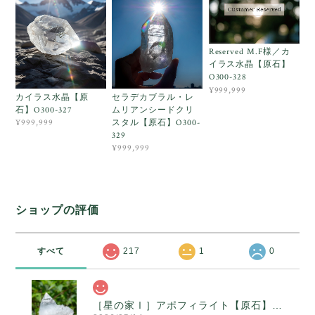
Reserved M.F様／カ
イラス水晶【原石】
O300-328
¥999,999
カイラス水晶【原
セラデカブラル・レ
石】O300-327
ムリアンシードクリ
スタル【原石】O300-
¥999,999
329
¥999,999
ショップの評価
すべて
217
1
0
［星の家Ⅰ］アポフィライト【原石】O300-314