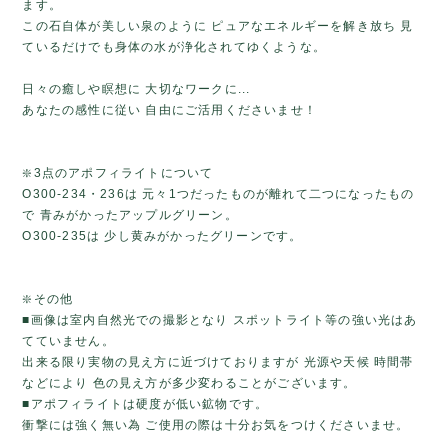
ます。
この石自体が美しい泉のように ピュアなエネルギーを解き放ち 見
ているだけでも身体の水が浄化されてゆくような。
日々の癒しや瞑想に 大切なワークに...
あなたの感性に従い 自由にご活用くださいませ！
❇️3点のアポフィライトについて
O300-234・236は 元々1つだったものが離れて二つになったもの
で 青みがかったアップルグリーン。
O300-235は 少し黄みがかったグリーンです。
❇️その他
■画像は室内自然光での撮影となり スポットライト等の強い光はあ
てていません。
出来る限り実物の見え方に近づけておりますが 光源や天候 時間帯
などにより 色の見え方が多少変わることがございます。
■アポフィライトは硬度が低い鉱物です。
衝撃には強く無い為 ご使用の際は十分お気をつけくださいませ。