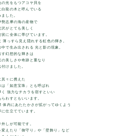
色の光をもつアコヤ貝を
に白龍の木と呼んでいる
みました。
伊勢志摩の海の産物で
光沢がとても美しく
紋状に全体に帯びています。
に 薄っすら見え隠れする虹色の輝き。
の中で生み出される 光と影の現象。
出す幻想的な輝きは
虹の美しさや奇跡と重なり
名付けました。
に其々に携えた
珠は「如意宝珠」とも呼ばれ
導く 強力なチカラを宿すといい
あらわすともいいます。
際 体内にあたたかさが拡がってゆくよう
寧に仕立てています。
り外しが可能です。
を変えたり「御守り」や「壁飾り」など