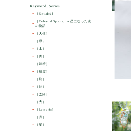
Keyword, Series
［Untitled］
［Celestial Spirits］～星になった魂
の物語～
［天使］
［緑」
［水］
［青］
［妖精］
［精霊］
［龍］
［蛇］
［太陽］
［光］
［Lemuria］
［月］
［星］