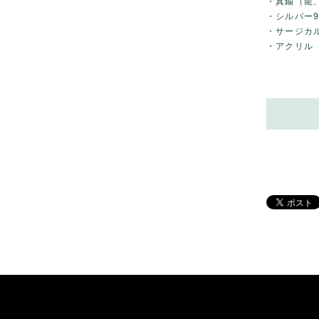
・真鍮（龍
・シルバー9
・サージカ
・アクリル