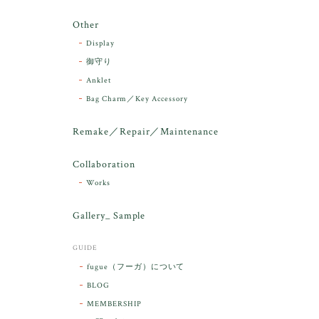
Other
Display
御守り
Anklet
Bag Charm／Key Accessory
Remake／Repair／Maintenance
Collaboration
Works
Gallery_ Sample
GUIDE
fugue（フーガ）について
BLOG
MEMBERSHIP