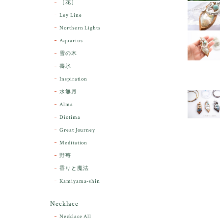
［花］
Ley Line
Northern Lights
Aquarius
雪の木
壽氷
Inspiration
水無月
Alma
Diotima
Great Journey
Meditation
野苺
香りと魔法
Kamiyama-shin
Necklace
Necklace All