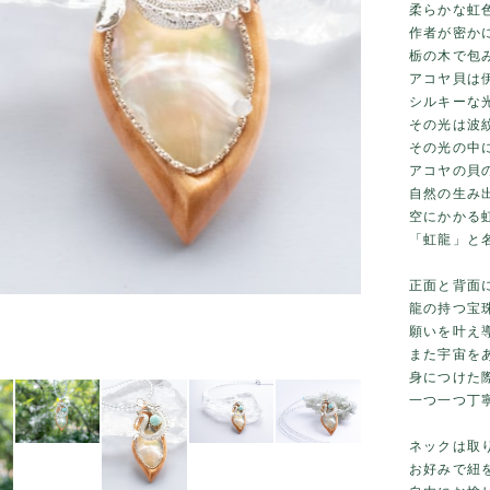
柔らかな虹
作者が密か
栃の木で包
アコヤ貝は
シルキーな
その光は波
その光の中
アコヤの貝
自然の生み
空にかかる
「虹龍」と
正面と背面
龍の持つ宝
願いを叶え
また宇宙を
身につけた
一つ一つ丁
ネックは取
お好みで紐