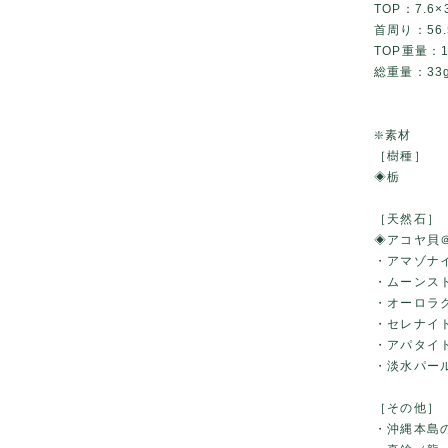
TOP：7.6
首周り：56.
TOP重量：1
総重量：33
❇️素材
［樹種］
◈栃
［天然石］
◈アコヤ貝
・アマゾナ
・ムーンス
・オーロラ
・セレナイ
・アパタイ
・淡水パー
［その他］
・沖縄本島