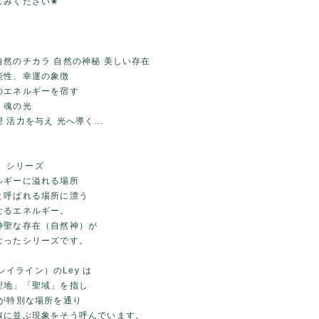
しみください✬
自然のチカラ 自然の神秘 美しい存在
能性、幸運の象徴
のエネルギーを宿す
、魂の光
 活力を与え 光へ導く…
ne］シリーズ
ルギーに溢れる場所
と呼ばれる場所に漂う
なるエネルギー。
神聖な存在（自然神）が
なったシリーズです。
e（レイライン）のLey は
聖地」「聖域」を指し
光が特別な場所を通り
線に並ぶ現象をそう呼んでいます。