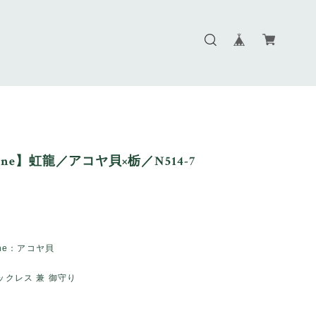
Line】虹龍／アコヤ貝×栃／N514-7
tone：アコヤ貝
栃
ネックレス 兼 御守り