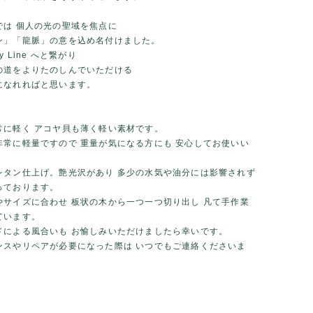
では 個人の光の聖域を焦点に
ン」「龍脈」の意を込め名付けました。
y Line へと繋がり
の道をよりたのしんでいただける
になれればと思います。
常に軽く アコヤ貝も薄く軽い素材です。
非常に軽量ですので 重量が気になる方にも 安心してお使いい
。
レタン仕上げ。艶光沢があり 多少の水気や油分には影響されず
っております。
やサイズに合わせ 板状の木から一つ一つ切り出し 凡て手作業
ています。
ドによる風合いも お愉しみいただけましたら幸いです。
ンスやリペアが必要になった際は いつでもご連絡くださいま