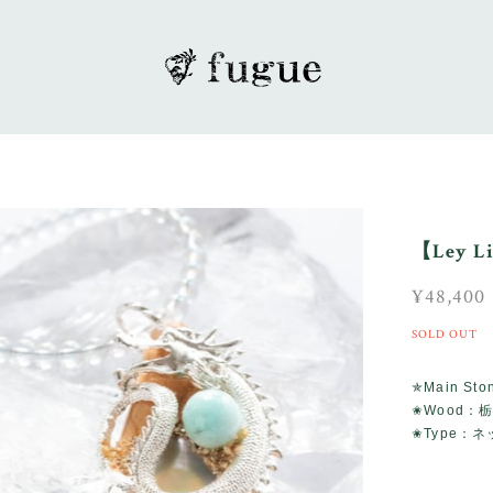
【Ley 
¥48,400
SOLD OUT
✯Main S
✬Wood：
✬Type：