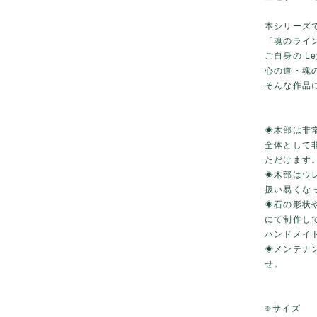
本シリーズ
「魂のライ
ご自身の Le
心の道・魂
そんな作品
◈木部は非
全体として
ただけます
◈木部はウ
扱い易くな
◈石の形状
にて制作し
ハンドメイ
◈メンテナ
せ。
❇️サイズ