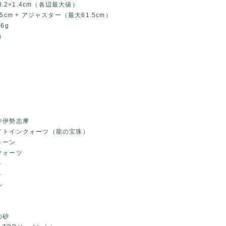
×3.2×1.4cm（各辺最大値）
5cm + アジャスター（最大61.5cm）
6g
g
＠伊勢志摩
イトインクォーツ（龍の宝珠）
トーン
クォーツ
ト
ト
ル
の砂