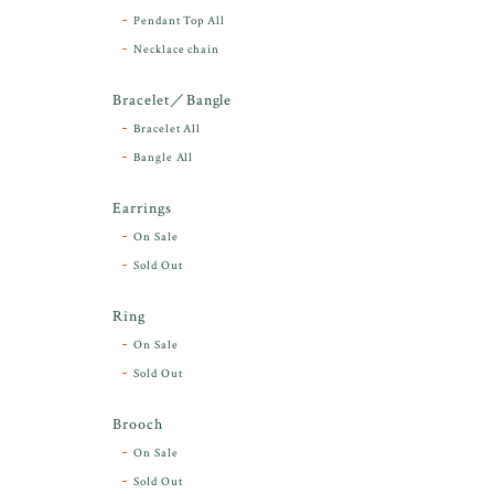
Pendant Top All
Necklace chain
Bracelet／Bangle
Bracelet All
Bangle All
Earrings
On Sale
Sold Out
Ring
On Sale
Sold Out
Brooch
On Sale
Sold Out