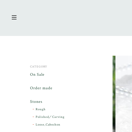
CATEGORY
On Sale
Order made
Stones
Rough
Polished／Carving
Loose,Cabochon