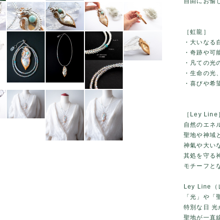
自由にお愉
［虹龍］
・大いなる
・奇跡や可
・凡ての光
・生命の光
・喜びや希望
［Ley Li
自然のエネ
聖地や神域
神氣や大い
其処を守る
モチーフと
Ley Lin
「光」や「
特別な日 
聖地が一直