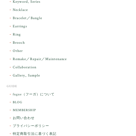
Keyword, Series
下さり、ありがとうございました。
Necklace
Bracelet／Bangle
レビューをありがとうございます。 実物を
気に入っていただけて とても嬉しく思いま
Earrings
す。 本当に 美しいアンダラさんでした^^
Ring
お届け前に 改めて綺麗なお水でお清めをす
Brooch
るのですが なんだか出発が嬉しそうで き
らりと輝いていたのが印象的です☺️ こちら
Other
こそ この度は誠にありがとうございまし
Remake／Repair／Maintenance
た。
Collaboration
Gallery_ Sample
GUIDE
【ケサランパサラン】ホワイトムーンストーン×パロサント／B211-2
fugue（フーガ）について
2026/03/06
BLOG
MEMBERSHIP
ラッピングから美しいお品が到着しました。「見つけ
お問い合わせ
た人に幸せが訪れる」という言い伝えがあるケサラン
プライバシーポリシー
パサラン。とっても素敵です。メッセージでは色々記
憶違いもありましたが、またいつかお会いして楽しい
特定商取引法に基づく表記