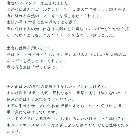
出逢い ペンダントが生まれました。
水の様に澄んだゴールデンヒーラーは 陽の光で神々しく輝き 生命
力に溢れる自然のエネルギーを感じさせてくれます。
太陽が昇り 世界に光が満ちてゆく瞬間。
身に付ける人の光（内なる太陽）と共鳴し エネルギーが中心から拡
がってゆくような。そんなイメージを込め 制作致しました。
土台には欅を用いてます。
欅は 逞しく生き生きとした木。陽だまりのような肌から 太陽のエ
ネルギーを感じさせてくれます。
欅の花言葉は「ずっと傍に」
◈木面は 木の自然の質感を生かしたオイル仕上げです。
木の特性上 水気・火気・鋭利なもの・衝撃にあまり強くない為 ご
使用の際は十分お気をつけください。
◈石の形状やサイズに合わせ 板状の木から一つ一つ切り出し 凡て
手作業にて制作しています。
ハンドメイドによる風合いも お愉しみいただけましたら幸いです。
◈メンテナンスやリペアが必要になった際は いつでもご連絡くださ
いませ。