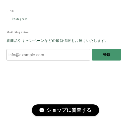
時間を過ごしたいです。この度はありがとうございま
した。
LINK
Instagram
レビューをありがとうございます。 ブレス
をあたたかく迎え入れてくださり とても嬉
Mail Magazine
しく思います。 この石のふわりとした光を
新商品やキャンペーンなどの最新情報をお届けいたします。
みたときに ふっと浮かんできたのが「ケサ
ランパサラン」でした。これからはT様の
登録
傍で そっと見守ってくれるのではないかな
と思っています✧˖°𓈒𓂃 ✧ 𓈒 𓏸 私も素敵な時
間を過ごさせていただき とても幸せでし
た。 またお会いできる日を楽しみにしてい
ます。 ありがとうございました。
［コンドルアゲート］天然イエロー／O200-601
ショップに質問する
2025/10/03
早かったです。 今、手に取りうっとりしながら書かせ