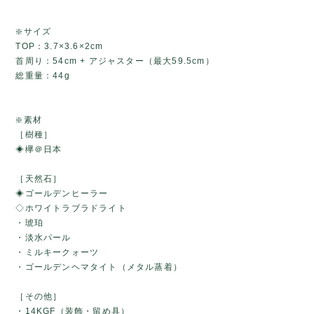
❇️サイズ
TOP：3.7×3.6×2cm
首周り：54cm + アジャスター（最大59.5cm）
総重量：44g
❇️素材
［樹種］
◈欅＠日本
［天然石］
◈ゴールデンヒーラー
◇ホワイトラブラドライト
・琥珀
・淡水パール
・ミルキークォーツ
・ゴールデンヘマタイト（メタル蒸着）
［その他］
・14KGF（装飾・留め具）