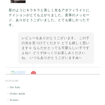
星のようにキラキラと美しく光るアポフィライトに、
テイションがとても上がりました。直筆のメッセー
ジ、ありがとうございました。とても嬉しかったで
す。
レビューをありがとうございます。 この子
の光を見つけてくださり とても嬉しく思い
ます☺️ なんだかとっても可愛らしい子です
よね✨ どうぞゆっくりお楽しみください
ね。 いつもありがとうございます🙏✨
スカーレットシフト・アンダラクリスタル【原石】O300-325
CATEGORY
2026/05/14
On Sale
Order made
昨日届きました。とてもエネルギッシュで、美しいア
Stones
ンダラで感動しました。素敵な箱と和紙で石を包んで