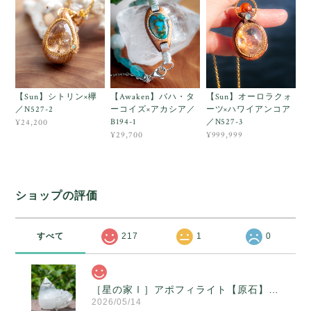
【Sun】シトリン×欅
【Awaken】バハ・タ
【Sun】オーロラクォ
／N527-2
ーコイズ×アカシア／
ーツ×ハワイアンコア
B194-1
／N527-3
¥24,200
¥29,700
¥999,999
ショップの評価
すべて
217
1
0
［星の家Ⅰ］アポフィライト【原石】O300-314
2026/05/14