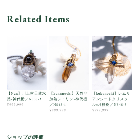
Related Items
【Nun】川上村天然水
【kukunochi】天然非
【kukunochi】レムリ
晶×神代栃／N538-3
加熱シトリン×神代栃
アンシードクリスタ
／N545-1
ル×月桂樹／N545-3
¥999,999
¥999,999
¥999,999
ショップの評価