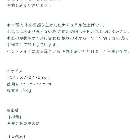
お愉しみくださいませ！
◈木部は 木の質感を生かしたナチュラル仕上げです。
水気にはあまり強くない為 ご使用の際は十分お気をつけください。
◈石の形状やサイズに合わせ 板状の木から一つ一つ切り出し 凡て
手作業にて加工しています。
ハンドメイドによる風合いも お愉しみいただけましたら幸いです。
❇️サイズ
TOP：5.7×2.4×1.3cm
首周り：57.5～62.5cm
総重量：24g
❇️素材
［樹種］
◈屋久杉＠屋久島
［天然石］