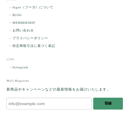
【ケサランパサラン】ホワイトムーンストーン×パロサント／B211-2
fugue（フーガ）について
2026/03/06
BLOG
MEMBERSHIP
ラッピングから美しいお品が到着しました。「見つけ
お問い合わせ
た人に幸せが訪れる」という言い伝えがあるケサラン
プライバシーポリシー
パサラン。とっても素敵です。メッセージでは色々記
憶違いもありましたが、またいつかお会いして楽しい
特定商取引法に基づく表記
時間を過ごしたいです。この度はありがとうございま
した。
LINK
Instagram
レビューをありがとうございます。 ブレス
をあたたかく迎え入れてくださり とても嬉
Mail Magazine
しく思います。 この石のふわりとした光を
新商品やキャンペーンなどの最新情報をお届けいたします。
みたときに ふっと浮かんできたのが「ケサ
ランパサラン」でした。これからはT様の
登録
傍で そっと見守ってくれるのではないかな
と思っています✧˖°𓈒𓂃 ✧ 𓈒 𓏸 私も素敵な時
間を過ごさせていただき とても幸せでし
た。 またお会いできる日を楽しみにしてい
ます。 ありがとうございました。