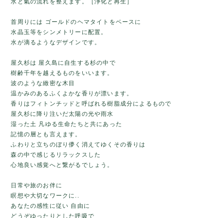
水と氣の流れを整えます。［浄化と再生］
首周りには ゴールドのヘマタイトをベースに
水晶玉等をシンメトリーに配置。
水が滴るようなデザインです。
屋久杉は 屋久島に自生する杉の中で
樹齢千年を越えるものをいいます。
波のような緻密な木目
温かみのあるふくよかな香りが漂います。
香りはフィトンチッドと呼ばれる樹脂成分によるもので
屋久杉に降り注いだ太陽の光や雨水
湿った土 凡ゆる生命たちと共にあった
記憶の層とも言えます。
ふわりと立ちのぼり儚く消えてゆくその香りは
森の中で感じるリラックスした
心地良い感覚へと繋がるでしょう。
日常や旅のお伴に
瞑想や大切なワークに..
あなたの感性に従い 自由に
どうぞゆったりとした呼吸で