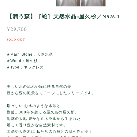
【潤う森】［蛇］天然水晶×屋久杉／N526-1
¥29,700
SOLD OUT
✬Main Stone：天然水晶
✬Wood：屋久杉
✬Type：ネックレス
美しい水の流れや瞳に映る自然の美
豊かな森の風景をモチーフにしたシリーズです。
瑞々しい お水のような水晶と
樹齢1,000年を超える屋久島の屋久杉。
地球の大地 豊かなミネラルから生まれた
麗しく香り豊かな自然素材です。
水晶や天然木は 私たちの心身との親和性が高く