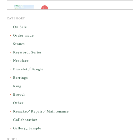
スカーレットシフト・アンダラクリスタル【原石】O300-325
CATEGORY
2026/05/14
On Sale
Order made
昨日届きました。とてもエネルギッシュで、美しいア
Stones
ンダラで感動しました。素敵な箱と和紙で石を包んで
Keyword, Series
下さり、ありがとうございました。
Necklace
Bracelet／Bangle
レビューをありがとうございます。 実物を
気に入っていただけて とても嬉しく思いま
Earrings
す。 本当に 美しいアンダラさんでした^^
Ring
お届け前に 改めて綺麗なお水でお清めをす
Brooch
るのですが なんだか出発が嬉しそうで き
らりと輝いていたのが印象的です☺️ こちら
Other
こそ この度は誠にありがとうございまし
Remake／Repair／Maintenance
た。
Collaboration
Gallery_ Sample
GUIDE