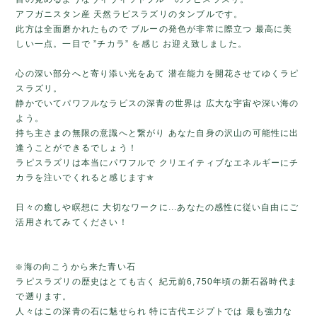
アフガニスタン産 天然ラピスラズリのタンブルです。
此方は全面磨かれたもので ブルーの発色が非常に際立つ 最高に美
しい一点。一目で ”チカラ” を感じ お迎え致しました。
心の深い部分へと寄り添い光をあて 潜在能力を開花させてゆくラピ
スラズリ。
静かでいてパワフルなラピスの深青の世界は 広大な宇宙や深い海の
よう。
持ち主さまの無限の意識へと繋がり あなた自身の沢山の可能性に出
逢うことができるでしょう！
ラピスラズリは本当にパワフルで クリエイティブなエネルギーにチ
カラを注いでくれると感じます✯
日々の癒しや瞑想に 大切なワークに...あなたの感性に従い自由にご
活用されてみてください！⁡⁡
❇️海の向こうから来た青い石
ラピスラズリの歴史はとても古く 紀元前6,750年頃の新石器時代ま
で遡ります。
人々はこの深青の石に魅せられ 特に古代エジプトでは 最も強力な