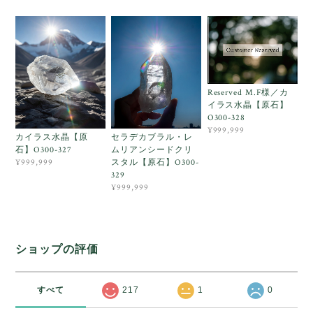
Reserved M.F様／カ
イラス水晶【原石】
O300-328
¥999,999
カイラス水晶【原
セラデカブラル・レ
石】O300-327
ムリアンシードクリ
スタル【原石】O300-
¥999,999
329
¥999,999
ショップの評価
すべて
217
1
0