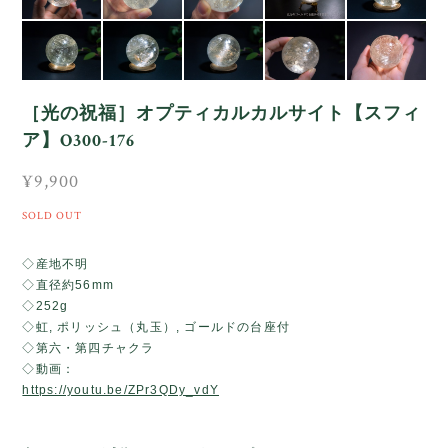
［光の祝福］オプティカルカルサイト【スフィ
ア】O300-176
¥9,900
SOLD OUT
◇産地不明
◇直径約56mm
◇252g
◇虹, ポリッシュ（丸玉）, ゴールドの台座付
◇第六・第四チャクラ
◇動画：
https://youtu.be/ZPr3QDy_vdY