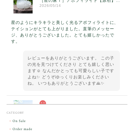
［星の家Ⅰ］アポフィライト【原石】O300-314
2026/05/14
星のようにキラキラと美しく光るアポフィライトに、
テイションがとても上がりました。直筆のメッセー
ジ、ありがとうございました。とても嬉しかったで
す。
レビューをありがとうございます。 この子
の光を見つけてくださり とても嬉しく思い
ます☺️ なんだかとっても可愛らしい子です
よね✨ どうぞゆっくりお楽しみください
ね。 いつもありがとうございます🙏✨
スカーレットシフト・アンダラクリスタル【原石】O300-325
CATEGORY
2026/05/14
On Sale
Order made
昨日届きました。とてもエネルギッシュで、美しいア