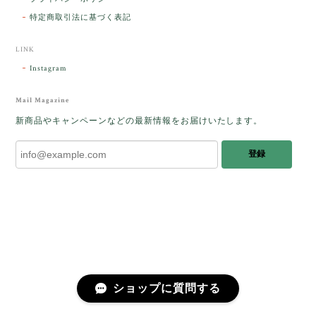
パサラン。とっても素敵です。メッセージでは色々記
憶違いもありましたが、またいつかお会いして楽しい
特定商取引法に基づく表記
時間を過ごしたいです。この度はありがとうございま
した。
LINK
Instagram
レビューをありがとうございます。 ブレス
をあたたかく迎え入れてくださり とても嬉
Mail Magazine
しく思います。 この石のふわりとした光を
新商品やキャンペーンなどの最新情報をお届けいたします。
みたときに ふっと浮かんできたのが「ケサ
ランパサラン」でした。これからはT様の
登録
傍で そっと見守ってくれるのではないかな
と思っています✧˖°𓈒𓂃 ✧ 𓈒 𓏸 私も素敵な時
間を過ごさせていただき とても幸せでし
た。 またお会いできる日を楽しみにしてい
ます。 ありがとうございました。
［コンドルアゲート］天然イエロー／O200-601
ショップに質問する
2025/10/03