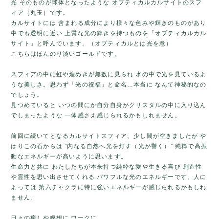
光 そのものが球体となったような オプティカルカルサイトのスフ
ィア（丸玉）です。
カルサイトには 含まれる成分により様々な色みや輝きのものがあり
中でも透明に近い 上質な光の輝きを持つものを「オプティカルカル
サイト」と呼んでいます。（オプティカルとは光を意）
こちらはほんのり淡いゴールドです。
スフィアの中に虹や煌めきが無数に見られ 水の中で光を見ているよ
うな美しさ。思わず「光の祝福」と命名…本当に なんて神秘的なの
でしょう。
見つめていると いつの間にか自分自身がクリスタルの中に入り込ん
でしまったような 一体感さえ感じられるかもしれません。
前回に続いてとなるカルサイトスフィア。少し間が空きましたが や
はりこの石からは ”内なる自然へ光を灯す（光が響く）” 純粋で高振
動なエネルギーが高いように思います。
生命力と共に わたしたちが本来持つ純粋な愛や生きる喜び 創造性
や霊性を思い出させてくれる パワフルな光のエネルギーです。人に
よっては 第六チャクラに特に強いエネルギーが感じられるかもしれ
ません。
日々の癒しや瞑想に ワークに…