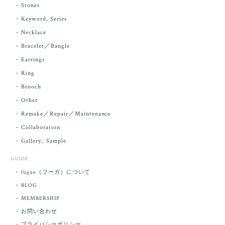
Stones
ンダラで感動しました。素敵な箱と和紙で石を包んで
Keyword, Series
下さり、ありがとうございました。
Necklace
Bracelet／Bangle
レビューをありがとうございます。 実物を
気に入っていただけて とても嬉しく思いま
Earrings
す。 本当に 美しいアンダラさんでした^^
Ring
お届け前に 改めて綺麗なお水でお清めをす
Brooch
るのですが なんだか出発が嬉しそうで き
らりと輝いていたのが印象的です☺️ こちら
Other
こそ この度は誠にありがとうございまし
Remake／Repair／Maintenance
た。
Collaboration
Gallery_ Sample
GUIDE
【ケサランパサラン】ホワイトムーンストーン×パロサント／B211-2
fugue（フーガ）について
2026/03/06
BLOG
MEMBERSHIP
ラッピングから美しいお品が到着しました。「見つけ
お問い合わせ
た人に幸せが訪れる」という言い伝えがあるケサラン
プライバシーポリシー