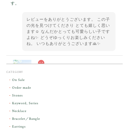
す。
レビューをありがとうございます。 この子
の光を見つけてくださり とても嬉しく思い
ます☺️ なんだかとっても可愛らしい子です
よね✨ どうぞゆっくりお楽しみください
ね。 いつもありがとうございます🙏✨
スカーレットシフト・アンダラクリスタル【原石】O300-325
CATEGORY
2026/05/14
On Sale
Order made
昨日届きました。とてもエネルギッシュで、美しいア
Stones
ンダラで感動しました。素敵な箱と和紙で石を包んで
Keyword, Series
下さり、ありがとうございました。
Necklace
Bracelet／Bangle
レビューをありがとうございます。 実物を
気に入っていただけて とても嬉しく思いま
Earrings