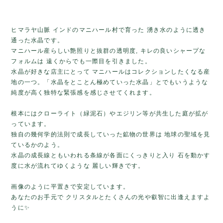
ヒマラヤ山脈 インドのマニハール村で育った 湧き水のように透き
通った水晶です。
マニハール産らしい艶照りと抜群の透明度, キレの良いシャープな
フォルムは 遠くからでも一際目を引きました。
水晶が好きな店主にとって マニハールはコレクションしたくなる産
地の一つ。「水晶をとことん極めていった水晶」とでもいうような
純度が高く独特な緊張感を感じさせてくれます。
根本にはクローライト（緑泥石）やエジリン等が共生した庭が拡が
っています。
独自の幾何学的法則で成長していった鉱物の世界は 地球の聖域を見
ているかのよう。
水晶の成長線ともいわれる条線が各面にくっきりと入り 石を動かす
度に水が流れてゆくような 麗しい輝きです。
画像のように平置きで安定しています。
あなたのお手元で クリスタルとたくさんの光や叡智に出逢えますよ
うに✨