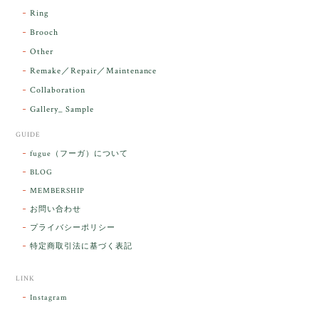
す。 本当に 美しいアンダラさんでした^^
Ring
お届け前に 改めて綺麗なお水でお清めをす
Brooch
るのですが なんだか出発が嬉しそうで き
らりと輝いていたのが印象的です☺️ こちら
Other
こそ この度は誠にありがとうございまし
Remake／Repair／Maintenance
た。
Collaboration
Gallery_ Sample
GUIDE
【ケサランパサラン】ホワイトムーンストーン×パロサント／B211-2
fugue（フーガ）について
2026/03/06
BLOG
MEMBERSHIP
ラッピングから美しいお品が到着しました。「見つけ
お問い合わせ
た人に幸せが訪れる」という言い伝えがあるケサラン
プライバシーポリシー
パサラン。とっても素敵です。メッセージでは色々記
憶違いもありましたが、またいつかお会いして楽しい
特定商取引法に基づく表記
時間を過ごしたいです。この度はありがとうございま
した。
LINK
Instagram
レビューをありがとうございます。 ブレス