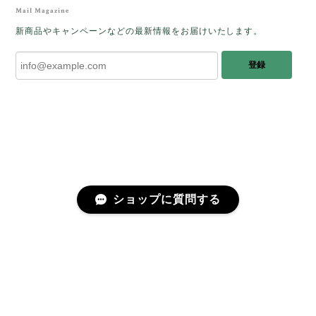
をあたたかく迎え入れてくださり とても嬉
Mail Magazine
しく思います。 この石のふわりとした光を
新商品やキャンペーンなどの最新情報をお届けいたします。
みたときに ふっと浮かんできたのが「ケサ
ランパサラン」でした。これからはT様の
登録
傍で そっと見守ってくれるのではないかな
と思っています✧˖°𓈒𓂃 ✧ 𓈒 𓏸 私も素敵な時
間を過ごさせていただき とても幸せでし
た。 またお会いできる日を楽しみにしてい
ます。 ありがとうございました。
［コンドルアゲート］天然イエロー／O200-601
ショップに質問する
2025/10/03
早かったです。 今、手に取りうっとりしながら書かせ
プライバシーポリシー
特定商取引法に基づく表記
会員規約
ていただいています。 深みある秋らしいお色、しか
も、石の真ん中にSの逆向きの透明部分がありますね。
この一筋が、とても効果的で、石に動きや爽やかさを
感じさせてくれたりと、素敵な様相を作り出していま