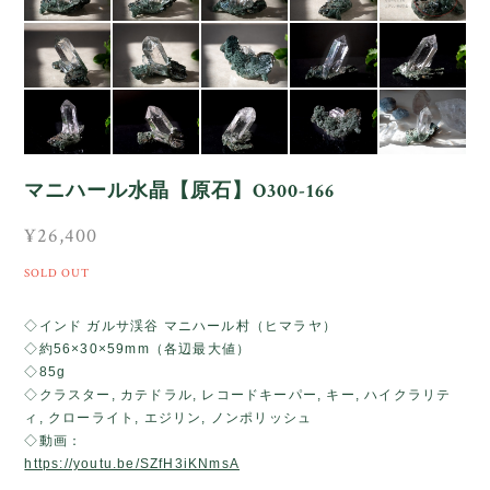
マニハール水晶【原石】O300-166
¥26,400
SOLD OUT
◇インド ガルサ渓谷 マニハール村（ヒマラヤ）
◇約56×30×59mm（各辺最大値）
◇85g
◇クラスター, カテドラル, レコードキーパー, キー, ハイクラリテ
ィ, クローライト, エジリン, ノンポリッシュ
◇動画：
https://youtu.be/SZfH3iKNmsA