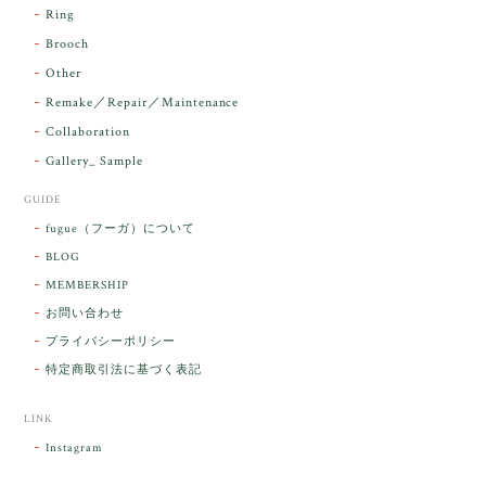
す。 本当に 美しいアンダラさんでした^^
Ring
お届け前に 改めて綺麗なお水でお清めをす
Brooch
るのですが なんだか出発が嬉しそうで き
らりと輝いていたのが印象的です☺️ こちら
Other
こそ この度は誠にありがとうございまし
Remake／Repair／Maintenance
た。
Collaboration
Gallery_ Sample
GUIDE
【ケサランパサラン】ホワイトムーンストーン×パロサント／B211-2
fugue（フーガ）について
2026/03/06
BLOG
MEMBERSHIP
ラッピングから美しいお品が到着しました。「見つけ
お問い合わせ
た人に幸せが訪れる」という言い伝えがあるケサラン
プライバシーポリシー
パサラン。とっても素敵です。メッセージでは色々記
憶違いもありましたが、またいつかお会いして楽しい
特定商取引法に基づく表記
時間を過ごしたいです。この度はありがとうございま
した。
LINK
Instagram
レビューをありがとうございます。 ブレス