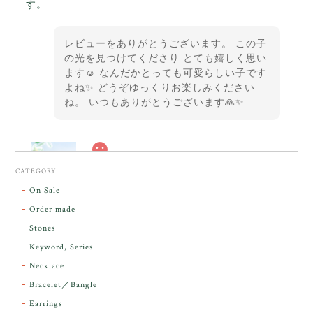
す。
レビューをありがとうございます。 この子
の光を見つけてくださり とても嬉しく思い
ます☺️ なんだかとっても可愛らしい子です
よね✨ どうぞゆっくりお楽しみください
ね。 いつもありがとうございます🙏✨
スカーレットシフト・アンダラクリスタル【原石】O300-325
CATEGORY
2026/05/14
On Sale
Order made
昨日届きました。とてもエネルギッシュで、美しいア
Stones
ンダラで感動しました。素敵な箱と和紙で石を包んで
Keyword, Series
下さり、ありがとうございました。
Necklace
Bracelet／Bangle
レビューをありがとうございます。 実物を
気に入っていただけて とても嬉しく思いま
Earrings