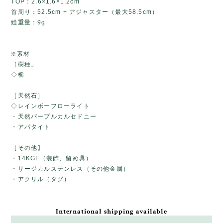
TOP：2.6×1.6×1.2cm
首周り：52.5cm + アジャスター（最大58.5cm）
総重量：9g
❇️素材
［樹種」
◇栃
［天然石］
◇レインボーフローライト
・天然パープルカルセドニー
・アパタイト
［その他】
・14KGF（装飾、留め具）
・サージカルステンレス（その他金属）
・アクリル（タグ）
International shipping available