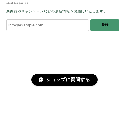
をあたたかく迎え入れてくださり とても嬉
Mail Magazine
しく思います。 この石のふわりとした光を
新商品やキャンペーンなどの最新情報をお届けいたします。
みたときに ふっと浮かんできたのが「ケサ
ランパサラン」でした。これからはT様の
登録
傍で そっと見守ってくれるのではないかな
と思っています✧˖°𓈒𓂃 ✧ 𓈒 𓏸 私も素敵な時
間を過ごさせていただき とても幸せでし
た。 またお会いできる日を楽しみにしてい
ます。 ありがとうございました。
［コンドルアゲート］天然イエロー／O200-601
ショップに質問する
2025/10/03
早かったです。 今、手に取りうっとりしながら書かせ
プライバシーポリシー
特定商取引法に基づく表記
会員規約
ていただいています。 深みある秋らしいお色、しか
も、石の真ん中にSの逆向きの透明部分がありますね。
この一筋が、とても効果的で、石に動きや爽やかさを
感じさせてくれたりと、素敵な様相を作り出していま