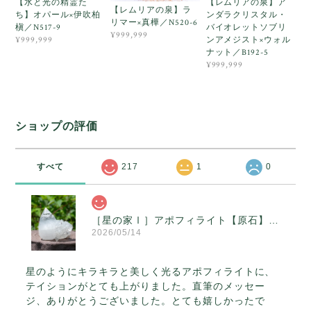
【水と光の精霊た
【レムリアの泉】ア
【レムリアの泉】ラ
ち】オパール×伊吹柏
ンダラクリスタル・
リマー×真樺／N520-6
槇／N517-9
バイオレットソブリ
¥999,999
ンアメジスト×ウォル
¥999,999
ナット／B192-5
¥999,999
ショップの評価
すべて
217
1
0
［星の家Ⅰ］アポフィライト【原石】O300-314
2026/05/14
星のようにキラキラと美しく光るアポフィライトに、
テイションがとても上がりました。直筆のメッセー
ジ、ありがとうございました。とても嬉しかったで